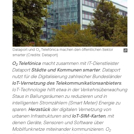
Dataport und O
Telefónica machen den öffentlichen Sektor
2
smarter (
Credits: Dataport
)
O
Telefónica
macht zusammen mit IT-Dienstleister
2
Dataport
Städte und Kommunen smarter
. Dataport
nutzt für die Digitalisierung zahlreicher Bundesländer
IoT-Vernetzung des Telekommunikationsanbieters
.
IoT-Technologie hilft etwa in der Verkehrsüber­wachung
Staus in Ballungsräumen zu reduzieren und in
intelligenten Stromzählern (Smart Meter) Energie zu
sparen.
Herzstück
der digitalen Vernetzung von
urbanen Infrastrukturen sind
IoT-SIM-Karten
, mit
denen Geräte, Sensoren und Software über
Mobilfunknetze miteinander kommunizieren. O
2