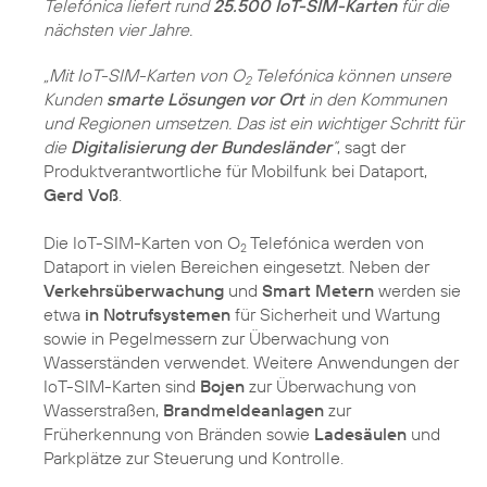
Telefónica liefert rund
25.500 IoT-SIM-Karten
für die
nächsten vier Jahre.
„Mit IoT-SIM-Karten von O
Telefónica können unsere
2
Kunden
smarte Lösungen vor Ort
in den Kommunen
und Regionen umsetzen. Das ist ein wichtiger Schritt für
die
Digitalisierung der Bundesländer
“
, sagt der
Produktverantwortliche für Mobilfunk bei Dataport,
Gerd Voß
.
Die IoT-SIM-Karten von O
Telefónica werden von
2
Dataport in vielen Bereichen eingesetzt. Neben der
Verkehrsüberwachung
und
Smart Metern
werden sie
etwa
in Notrufsystemen
für Sicherheit und Wartung
sowie in Pegelmessern zur Überwachung von
Wasserständen verwendet. Weitere Anwendungen der
IoT-SIM-Karten sind
Bojen
zur Überwachung von
Wasserstraßen,
Brandmeldeanlagen
zur
Früherkennung von Bränden sowie
Ladesäulen
und
Parkplätze zur Steuerung und Kontrolle.