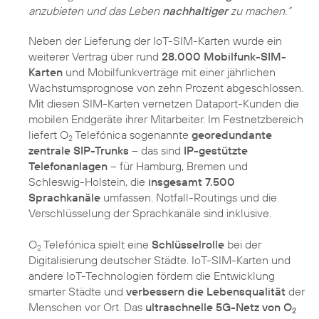
anzubieten und das Leben
nachhaltiger
zu machen.“
Neben der Lieferung der IoT-SIM-Karten wurde ein
weiterer Vertrag über rund
28.000 Mobilfunk-SIM-
Karten
und Mobilfunkverträge mit einer jährlichen
Wachstumsprognose von zehn Prozent abgeschlossen.
Mit diesen SIM-Karten vernetzen Dataport-Kunden die
mobilen Endgeräte ihrer Mitarbeiter. Im Festnetzbereich
liefert O
Telefónica sogenannte
georedundante
2
zentrale SIP-Trunks
– das sind
IP-gestützte
Telefonanlagen
– für Hamburg, Bremen und
Schleswig-Holstein, die
insgesamt 7.500
Sprachkanäle
umfassen. Notfall-Routings und die
Verschlüsselung der Sprachkanäle sind inklusive.
O
Telefónica spielt eine
Schlüsselrolle
bei der
2
Digitalisierung deutscher Städte. IoT-SIM-Karten und
andere IoT-Technologien fördern die Entwicklung
smarter Städte und
verbessern die Lebensqualität
der
Menschen vor Ort. Das
ultraschnelle 5G-Netz von O
2