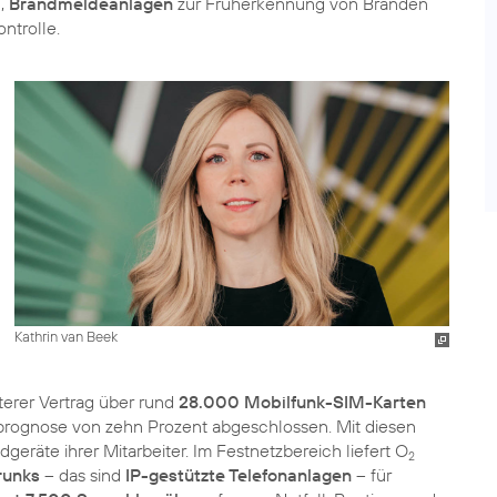
,
Brandmeldeanlagen
zur Früherkennung von Bränden
ntrolle.
Kathrin van Beek
terer Vertrag über rund
28.000 Mobilfunk-SIM-Karten
prognose von zehn Prozent abgeschlossen. Mit diesen
räte ihrer Mitarbeiter. Im Festnetzbereich liefert O
2
runks
– das sind
IP-gestützte Telefonanlagen
– für