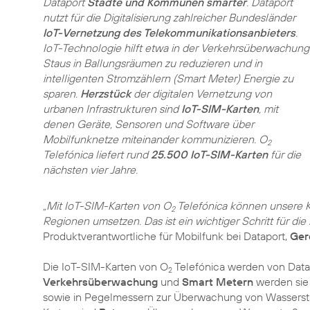
Dataport
Städte und Kommunen smarter
. Dataport
nutzt für die Digitalisierung zahlreicher Bundesländer
IoT-Vernetzung des Telekommunikationsanbieters
.
IoT-Technologie hilft etwa in der Verkehrsüber­wachung
Staus in Ballungsräumen zu reduzieren und in
intelligenten Stromzählern (Smart Meter) Energie zu
sparen.
Herzstück
der digitalen Vernetzung von
urbanen Infrastrukturen sind
IoT-SIM-Karten
, mit
denen Geräte, Sensoren und Software über
Mobilfunknetze miteinander kommunizieren. O
2
Telefónica liefert rund
25.500 IoT-SIM-Karten
für die
nächsten vier Jahre.
„Mit IoT-SIM-Karten von O
Telefónica können unsere
2
Regionen umsetzen. Das ist ein wichtiger Schritt für die
Produktverantwortliche für Mobilfunk bei Dataport,
Ger
Die IoT-SIM-Karten von O
Telefónica werden von Datap
2
Verkehrsüberwachung
und
Smart Metern
werden sie
sowie in Pegelmessern zur Überwachung von Wassers