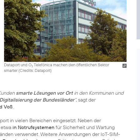
Dataport und O
Telefónica machen den öffentlichen Sektor
2
smarter (
Credits: Dataport
)
 Kunden
smarte Lösungen vor Ort
in den Kommunen und
Digitalisierung der Bundesländer
“
, sagt der
d Voß
.
ort in vielen Bereichen eingesetzt. Neben der
 etwa
in Notrufsystemen
für Sicherheit und Wartung
tänden verwendet. Weitere Anwendungen der IoT-SIM-