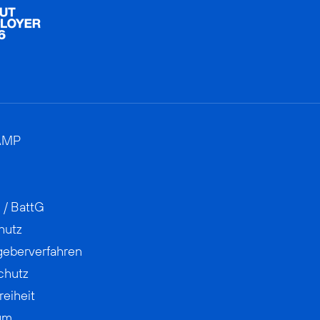
AMP
 / BattG
hutz
geberverfahren
chutz
reiheit
um