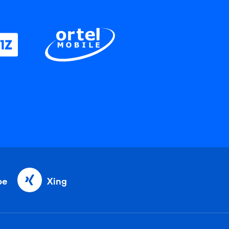
be
Xing