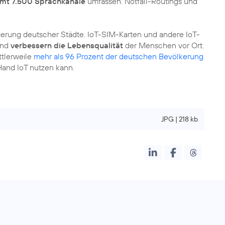
mt 7.500 Sprachkanäle
umfassen. Notfall-Routings und
isierung deutscher Städte. IoT-SIM-Karten und andere IoT-
und
verbessern die Lebensqualität
der Menschen vor Ort.
ttlerweile
mehr als 96 Prozent der deutschen Bevölkerung
 Hand IoT nutzen kann.
JPG | 218 kb