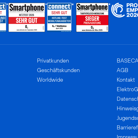
Privatkunden
BASEC
Geschäftskunden
AGB
Worldwide
Kontakt
ElektroG
Datensc
Hinweis
Jugends
Barrieref
Impress