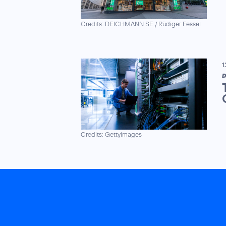
Credits: DEICHMANN SE / Rüdiger Fessel
1
D
Credits: Gettyimages