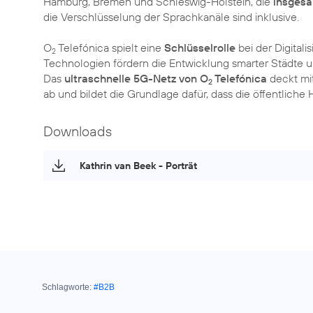
Hamburg, Bremen und Schleswig-Holstein, die
insgesa
die Verschlüsselung der Sprachkanäle sind inklusive.
O
Telefónica spielt eine
Schlüsselrolle
bei der Digital
2
Technologien fördern die Entwicklung smarter Städte 
Das
ultraschnelle 5G-Netz von O
Telefónica
deckt mi
2
ab und bildet die Grundlage dafür, dass die öffentliche
Downloads
Kathrin van Beek - Porträt
Schlagworte:
#B2B