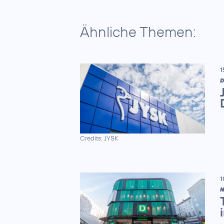
Ähnliche Themen:
1
D
Credits: JYSK
1
N