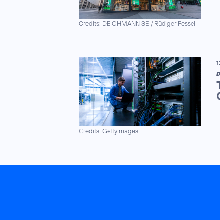
Credits: DEICHMANN SE / Rüdiger Fessel
1
D
Credits: Gettyimages