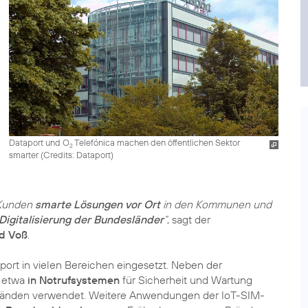
Dataport und O
Telefónica machen den öffentlichen Sektor
2
smarter (
Credits: Dataport
)
 Kunden
smarte Lösungen vor Ort
in den Kommunen und
Digitalisierung der Bundesländer
“
, sagt der
d Voß
.
ort in vielen Bereichen eingesetzt. Neben der
 etwa
in Notrufsystemen
für Sicherheit und Wartung
tänden verwendet. Weitere Anwendungen der IoT-SIM-