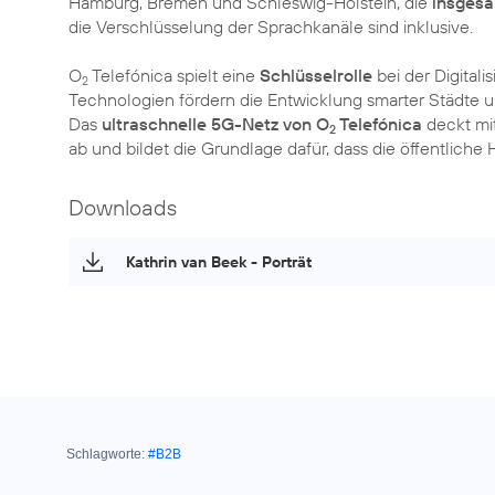
Hamburg, Bremen und Schleswig-Holstein, die
insgesa
die Verschlüsselung der Sprachkanäle sind inklusive.
O
Telefónica spielt eine
Schlüsselrolle
bei der Digital
2
Technologien fördern die Entwicklung smarter Städte 
Das
ultraschnelle 5G-Netz von O
Telefónica
deckt mi
2
ab und bildet die Grundlage dafür, dass die öffentliche
Downloads
Kathrin van Beek - Porträt
Schlagworte:
#B2B