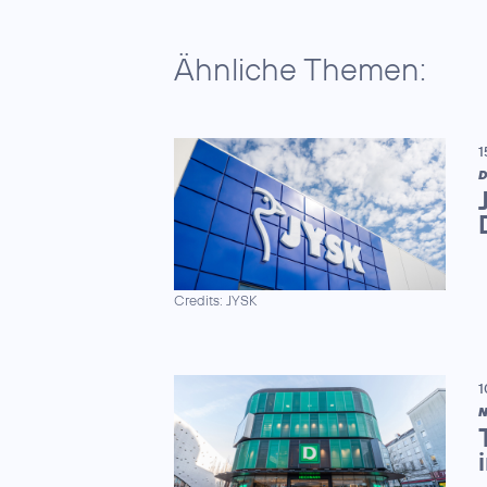
Ähnliche Themen:
1
D
Credits: JYSK
1
N