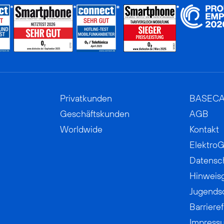
Privatkunden
BASEC
Geschäftskunden
AGB
Worldwide
Kontakt
ElektroG
Datensc
Hinweis
Jugends
Barrieref
Impress