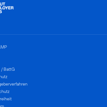
AMP
 / BattG
hutz
geberverfahren
chutz
reiheit
um