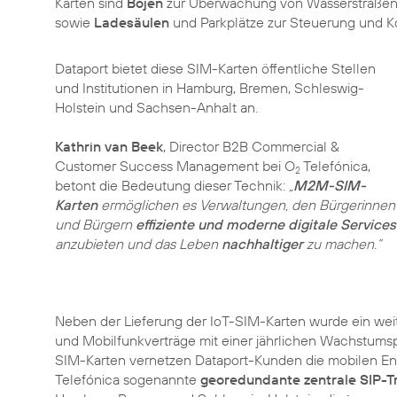
Karten sind
Bojen
zur Überwachung von Wasserstraßen
sowie
Ladesäulen
und Parkplätze zur Steuerung und Ko
Dataport bietet diese SIM-Karten öffentliche Stellen
und Institutionen in Hamburg, Bremen, Schleswig-
Holstein und Sachsen-Anhalt an.
Kathrin van Beek
, Director B2B Commercial &
Customer Success Management bei O
Telefónica,
2
betont die Bedeutung dieser Technik:
„
M2M-SIM-
Karten
ermöglichen es Verwaltungen, den Bürgerinnen
und Bürgern
effiziente und moderne digitale Services
anzubieten und das Leben
nachhaltiger
zu machen.“
Neben der Lieferung der IoT-SIM-Karten wurde ein wei
und Mobilfunkverträge mit einer jährlichen Wachstums
SIM-Karten vernetzen Dataport-Kunden die mobilen Endge
Telefónica sogenannte
georedundante zentrale SIP-T