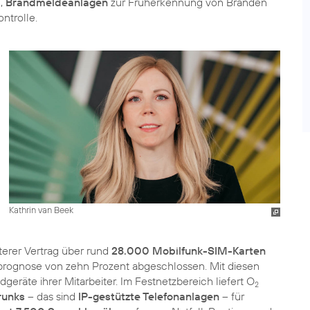
,
Brandmeldeanlagen
zur Früherkennung von Bränden
ntrolle.
Kathrin van Beek
terer Vertrag über rund
28.000 Mobilfunk-SIM-Karten
prognose von zehn Prozent abgeschlossen. Mit diesen
räte ihrer Mitarbeiter. Im Festnetzbereich liefert O
2
runks
– das sind
IP-gestützte Telefonanlagen
– für