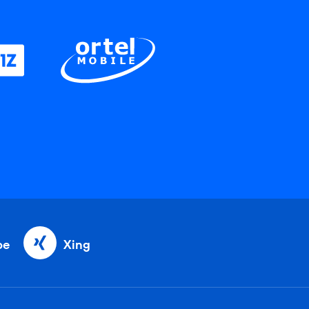
be
Xing