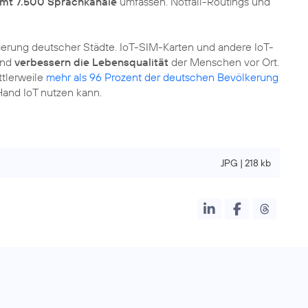
mt 7.500 Sprachkanäle
umfassen. Notfall-Routings und
isierung deutscher Städte. IoT-SIM-Karten und andere IoT-
und
verbessern die Lebensqualität
der Menschen vor Ort.
ttlerweile
mehr als 96 Prozent der deutschen Bevölkerung
 Hand IoT nutzen kann.
JPG | 218 kb