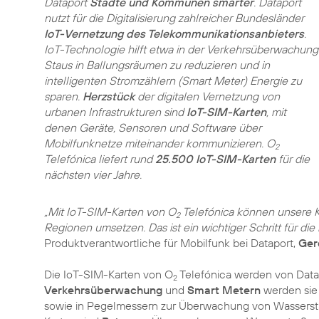
Dataport
Städte und Kommunen smarter
. Dataport
nutzt für die Digitalisierung zahlreicher Bundesländer
IoT-Vernetzung des Telekommunikationsanbieters
.
IoT-Technologie hilft etwa in der Verkehrsüber­wachung
Staus in Ballungsräumen zu reduzieren und in
intelligenten Stromzählern (Smart Meter) Energie zu
sparen.
Herzstück
der digitalen Vernetzung von
urbanen Infrastrukturen sind
IoT-SIM-Karten
, mit
denen Geräte, Sensoren und Software über
Mobilfunknetze miteinander kommunizieren. O
2
Telefónica liefert rund
25.500 IoT-SIM-Karten
für die
nächsten vier Jahre.
„Mit IoT-SIM-Karten von O
Telefónica können unsere
2
Regionen umsetzen. Das ist ein wichtiger Schritt für die
Produktverantwortliche für Mobilfunk bei Dataport,
Ger
Die IoT-SIM-Karten von O
Telefónica werden von Datap
2
Verkehrsüberwachung
und
Smart Metern
werden sie
sowie in Pegelmessern zur Überwachung von Wassers