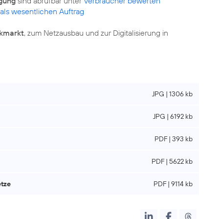
gung
sind abrufbar unter
Verbraucher bewerten
 als wesentlichen Auftrag
kmarkt
, zum Netzausbau und zur Digitalisierung in
JPG | 1306 kb
JPG | 6192 kb
PDF | 393 kb
PDF | 5622 kb
etze
PDF | 9114 kb