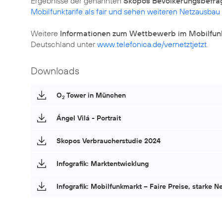
Ergebnisse der genannten
Skopos Bevölkerungsbefra
Mobilfunktarife als fair und sehen weiteren Netzausbau
Weitere
Informationen zum Wettbewerb im Mobilfun
Deutschland unter
www.telefonica.de/vernetztjetzt
.
Downloads
O
Tower in München
2
Ángel Vilá - Portrait
Skopos Verbraucherstudie 2024
Infografik: Marktentwicklung
Infografik: Mobilfunkmarkt – Faire Preise, starke N