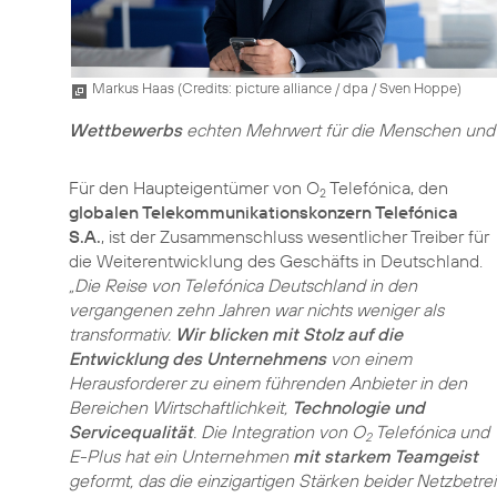
Markus Haas (
Credits: picture alliance / dpa / Sven Hoppe
)
Wettbewerbs
echten Mehrwert für die Menschen und 
Für den Haupteigentümer von O
Telefónica, den
2
globalen Telekommunikationskonzern Telefónica
S.A.
, ist der Zusammenschluss wesentlicher Treiber für
die Weiterentwicklung des Geschäfts in Deutschland.
„Die Reise von Telefónica Deutschland in den
vergangenen zehn Jahren war nichts weniger als
transformativ.
Wir blicken mit Stolz auf die
Entwicklung des Unternehmens
von einem
Herausforderer zu einem führenden Anbieter in den
Bereichen Wirtschaftlichkeit,
Technologie und
Servicequalität
. Die Integration von O
Telefónica und
2
E-Plus hat ein Unternehmen
mit starkem Teamgeist
geformt, das die einzigartigen Stärken beider Netzbetrei