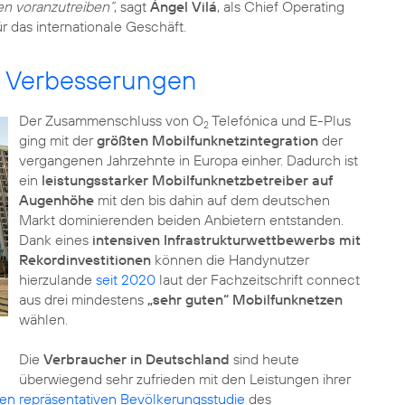
en voranzutreiben“
, sagt
Ángel Vilá
, als Chief Operating
ür das internationale Geschäft.
e Verbesserungen
Der Zusammenschluss von O
Telefónica und E-Plus
2
ging mit der
größten Mobilfunknetzintegration
der
vergangenen Jahrzehnte in Europa einher. Dadurch ist
ein
leistungsstarker Mobilfunknetzbetreiber auf
Augenhöhe
mit den bis dahin auf dem deutschen
Markt dominierenden beiden Anbietern entstanden.
Dank eines
intensiven Infrastrukturwettbewerbs mit
Rekordinvestitionen
können die Handynutzer
hierzulande
seit 2020
laut der Fachzeitschrift connect
aus drei mindestens
„sehr guten“ Mobilfunknetzen
wählen.
Die
Verbraucher in Deutschland
sind heute
überwiegend sehr zufrieden mit den Leistungen ihrer
len repräsentativen Bevölkerungsstudie
des