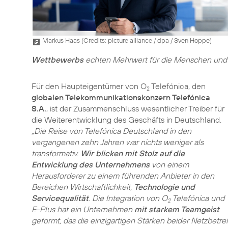
Markus Haas (
Credits: picture alliance / dpa / Sven Hoppe
)
Wettbewerbs
echten Mehrwert für die Menschen und 
Für den Haupteigentümer von O
Telefónica, den
2
globalen Telekommunikationskonzern Telefónica
S.A.
, ist der Zusammenschluss wesentlicher Treiber für
die Weiterentwicklung des Geschäfts in Deutschland.
„Die Reise von Telefónica Deutschland in den
vergangenen zehn Jahren war nichts weniger als
transformativ.
Wir blicken mit Stolz auf die
Entwicklung des Unternehmens
von einem
Herausforderer zu einem führenden Anbieter in den
Bereichen Wirtschaftlichkeit,
Technologie und
Servicequalität
. Die Integration von O
Telefónica und
2
E-Plus hat ein Unternehmen
mit starkem Teamgeist
geformt, das die einzigartigen Stärken beider Netzbetrei