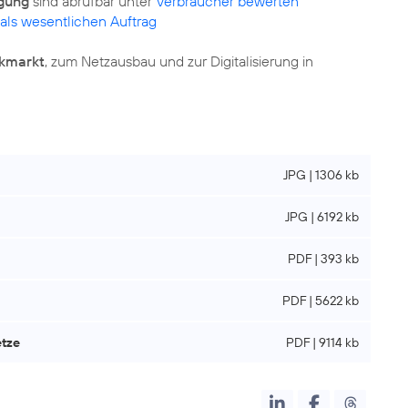
gung
sind abrufbar unter
Verbraucher bewerten
 als wesentlichen Auftrag
kmarkt
, zum Netzausbau und zur Digitalisierung in
JPG | 1306 kb
JPG | 6192 kb
PDF | 393 kb
PDF | 5622 kb
etze
PDF | 9114 kb