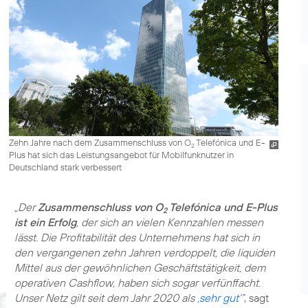
Zehn Jahre nach dem Zusammenschluss von O
Telefónica und E-
2
Plus hat sich das Leistungsangebot für Mobilfunknutzer in
Deutschland stark verbessert
„Der
Zusammenschluss von O
Telefónica und E-Plus
2
ist ein Erfolg
, der sich an vielen Kennzahlen messen
lässt. Die Profitabilität des Unternehmens hat sich in
den vergangenen zehn Jahren verdoppelt, die liquiden
Mittel aus der gewöhnlichen Geschäftstätigkeit, dem
operativen Cashflow, haben sich sogar verfünffacht.
Unser Netz gilt seit dem Jahr 2020 als
‚sehr gut‘
”
, sagt