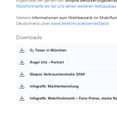
Ergebnisse der genannten
Skopos Bevölkerungsbefra
Mobilfunktarife als fair und sehen weiteren Netzausbau
Weitere
Informationen zum Wettbewerb im Mobilfun
Deutschland unter
www.telefonica.de/vernetztjetzt
.
Downloads
O
Tower in München
2
Ángel Vilá - Portrait
Skopos Verbraucherstudie 2024
Infografik: Marktentwicklung
Infografik: Mobilfunkmarkt – Faire Preise, starke N