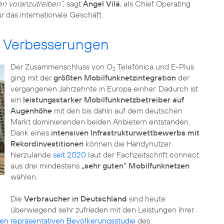
en voranzutreiben“
, sagt
Ángel Vilá
, als Chief Operating
ür das internationale Geschäft.
e Verbesserungen
Der Zusammenschluss von O
Telefónica und E-Plus
2
ging mit der
größten Mobilfunknetzintegration
der
vergangenen Jahrzehnte in Europa einher. Dadurch ist
ein
leistungsstarker Mobilfunknetzbetreiber auf
Augenhöhe
mit den bis dahin auf dem deutschen
Markt dominierenden beiden Anbietern entstanden.
Dank eines
intensiven Infrastrukturwettbewerbs mit
Rekordinvestitionen
können die Handynutzer
hierzulande
seit 2020
laut der Fachzeitschrift connect
aus drei mindestens
„sehr guten“ Mobilfunknetzen
wählen.
Die
Verbraucher in Deutschland
sind heute
überwiegend sehr zufrieden mit den Leistungen ihrer
len repräsentativen Bevölkerungsstudie
des