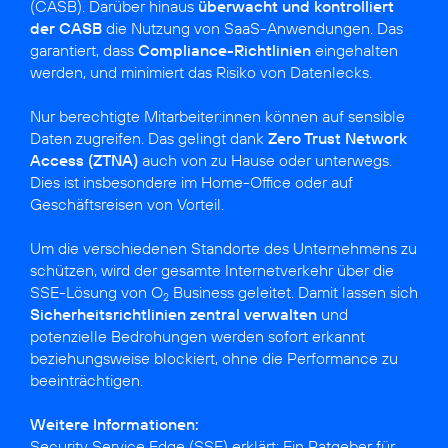
(CASB). Darüber hinaus
überwacht und kontrolliert
der CASB
die Nutzung von SaaS-Anwendungen. Das
garantiert, dass
Compliance-Richtlinien
eingehalten
werden, und minimiert das Risiko von Datenlecks.
Nur berechtigte Mitarbeiter:innen können auf sensible
Daten zugreifen. Das gelingt dank
Zero Trust Network
Access (ZTNA)
auch von zu Hause oder unterwegs.
Dies ist insbesondere im Home-Office oder auf
Geschäftsreisen von Vorteil.
Um die verschiedenen Standorte des Unternehmens zu
schützen, wird der gesamte Internetverkehr über die
SSE-Lösung von O
Business geleitet. Damit lassen sich
2
Sicherheitsrichtlinien zentral verwalten
und
potenzielle Bedrohungen werden sofort erkannt
beziehungsweise blockiert, ohne die Performance zu
beeinträchtigen.
Weitere Informationen:
Security Service Edge (SSE) erklärt: Ein Ratgeber für