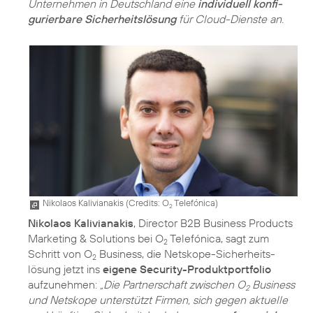
Unternehmen in Deutschland eine
individuell konfi­
gurierbare Sicherheitslösung
für Cloud-Dienste an.
Nikolaos Kalivianakis (
Credits: O
Telefónica
)
2
Nikolaos Kalivianakis
, Director B2B Business Products
Marketing & Solutions bei O
Telefónica, sagt zum
2
Schritt von O
Business, die Netskope-Sicherheits­
2
lösung jetzt ins
eigene Security-Produktportfolio
aufzunehmen:
„Die Partnerschaft zwischen O
Business
2
und Netskope unterstützt Firmen, sich gegen aktuelle