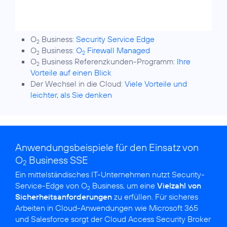
O
Business:
Security Service Edge
2
O
Business:
O
Firewall Managed
2
2
O
Business Referenzkunden-Programm:
Ihre
2
Vorteile auf einen Blick
Der Wechsel in die Cloud:
Viele Vorteile und
leichter, als Sie denken
Anwendungsbeispiele für den Einsatz von
O
Business SSE
2
Ein mittelständisches IT-Unternehmen nutzt Security-
Service-Edge von O
Business, um eine
Vielzahl von
2
Sicherheitsanforderungen
zu erfüllen. Für sicheres
Arbeiten in Cloud-Anwendungen wie Microsoft 365
und Salesforce sorgt der Cloud Access Security Broker