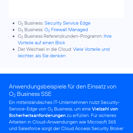
O
Business:
Security Service Edge
2
O
Business:
O
Firewall Managed
2
2
O
Business Referenzkunden-Programm:
Ihre
2
Vorteile auf einen Blick
Der Wechsel in die Cloud:
Viele Vorteile und
leichter, als Sie denken
Anwendungsbeispiele für den Einsatz von
O
Business SSE
2
Ein mittelständisches IT-Unternehmen nutzt Security-
Service-Edge von O
Business, um eine
Vielzahl von
2
Sicherheitsanforderungen
zu erfüllen. Für sicheres
Arbeiten in Cloud-Anwendungen wie Microsoft 365
und Salesforce sorgt der Cloud Access Security Broker