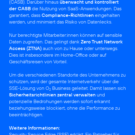
(CASB). Darüber hinaus
überwacht und kontrolliert
der CASB
die Nutzung von SaaS-Anwendungen. Das
garantiert, dass
Compliance-Richtlinien
eingehalten
werden, und minimiert das Risiko von Datenlecks.
Nur berechtigte Mitarbeiter:innen können auf sensible
Daten zugreifen. Das gelingt dank
Zero Trust Network
Access (ZTNA)
auch von zu Hause oder unterwegs.
Dies ist insbesondere im Home-Office oder auf
Geschäftsreisen von Vorteil.
Um die verschiedenen Standorte des Unternehmens zu
schützen, wird der gesamte Internetverkehr über die
SSE-Lösung von O
Business geleitet. Damit lassen sich
2
Sicherheitsrichtlinien zentral verwalten
und
potenzielle Bedrohungen werden sofort erkannt
beziehungsweise blockiert, ohne die Performance zu
beeinträchtigen.
Weitere Informationen:
Security Service Edge (SSE) erklärt: Ein Ratgeber für