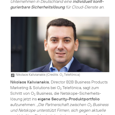
Unternehmen in Deutschland eine
individuell konfi­
gurierbare Sicherheitslösung
für Cloud-Dienste an.
Nikolaos Kalivianakis (
Credits: O
Telefónica
)
2
Nikolaos Kalivianakis
, Director B2B Business Products
Marketing & Solutions bei O
Telefónica, sagt zum
2
Schritt von O
Business, die Netskope-Sicherheits­
2
lösung jetzt ins
eigene Security-Produktportfolio
aufzunehmen:
„Die Partnerschaft zwischen O
Business
2
und Netskope unterstützt Firmen, sich gegen aktuelle