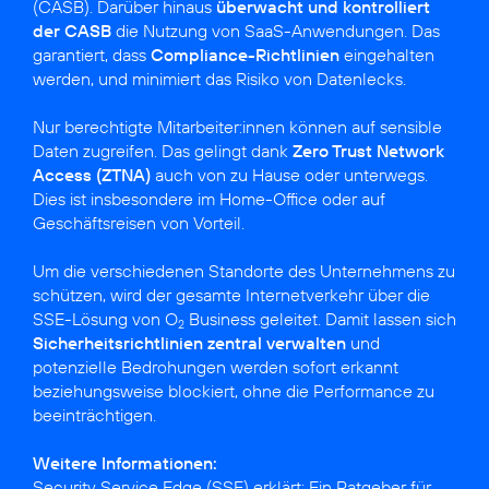
(CASB). Darüber hinaus
überwacht und kontrolliert
der CASB
die Nutzung von SaaS-Anwendungen. Das
garantiert, dass
Compliance-Richtlinien
eingehalten
werden, und minimiert das Risiko von Datenlecks.
Nur berechtigte Mitarbeiter:innen können auf sensible
Daten zugreifen. Das gelingt dank
Zero Trust Network
Access (ZTNA)
auch von zu Hause oder unterwegs.
Dies ist insbesondere im Home-Office oder auf
Geschäftsreisen von Vorteil.
Um die verschiedenen Standorte des Unternehmens zu
schützen, wird der gesamte Internetverkehr über die
SSE-Lösung von O
Business geleitet. Damit lassen sich
2
Sicherheitsrichtlinien zentral verwalten
und
potenzielle Bedrohungen werden sofort erkannt
beziehungsweise blockiert, ohne die Performance zu
beeinträchtigen.
Weitere Informationen:
Security Service Edge (SSE) erklärt: Ein Ratgeber für