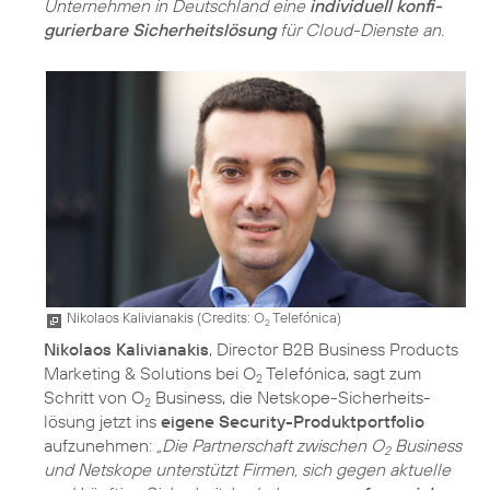
Unternehmen in Deutschland eine
individuell konfi­
gurierbare Sicherheitslösung
für Cloud-Dienste an.
Nikolaos Kalivianakis (
Credits: O
Telefónica
)
2
Nikolaos Kalivianakis
, Director B2B Business Products
Marketing & Solutions bei O
Telefónica, sagt zum
2
Schritt von O
Business, die Netskope-Sicherheits­
2
lösung jetzt ins
eigene Security-Produktportfolio
aufzunehmen:
„Die Partnerschaft zwischen O
Business
2
und Netskope unterstützt Firmen, sich gegen aktuelle