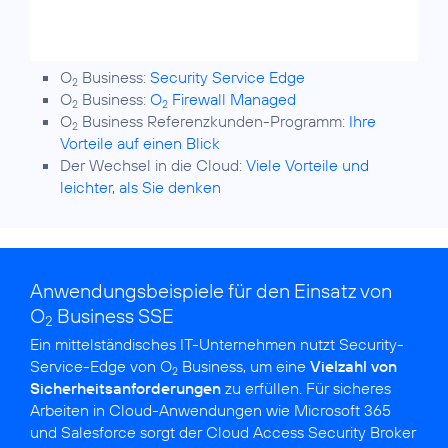
O
Business:
Security Service Edge
2
O
Business:
O
Firewall Managed
2
2
O
Business Referenzkunden-Programm:
Ihre
2
Vorteile auf einen Blick
Der Wechsel in die Cloud:
Viele Vorteile und
leichter, als Sie denken
Anwendungsbeispiele für den Einsatz von
O
Business SSE
2
Ein mittelständisches IT-Unternehmen nutzt Security-
Service-Edge von O
Business, um eine
Vielzahl von
2
Sicherheitsanforderungen
zu erfüllen. Für sicheres
Arbeiten in Cloud-Anwendungen wie Microsoft 365
und Salesforce sorgt der Cloud Access Security Broker