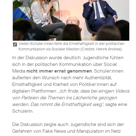
Vielen Schüler:innen fehlt die Ernsthaftigkeit in der politischen
Kommunikation via Sozialer Medien (
Credits: Henrik Andree
)
In der Diskussion wurde deutlich: Jugendliche fühlen
sich in der politischen Kommunikation über Social
Media
nicht immer ernst genommen
. Schüler:innen
äußerten den Wunsch nach mehr Authentizität,
Ernsthaftigkeit und Klarheit von Politiker:innen auf
digitalen Plattformen:
„Ich finde, dass bei einigen Videos
von Parteien die Themen ins Lächerliche gezogen
werden. Das nimmt die Ernsthaftigkeit weg“
, sagte eine
Schülerin.
Die Diskussion zeigte auch: Jugendliche sind sich der
Gefahren von Fake News und Manipulation im Netz