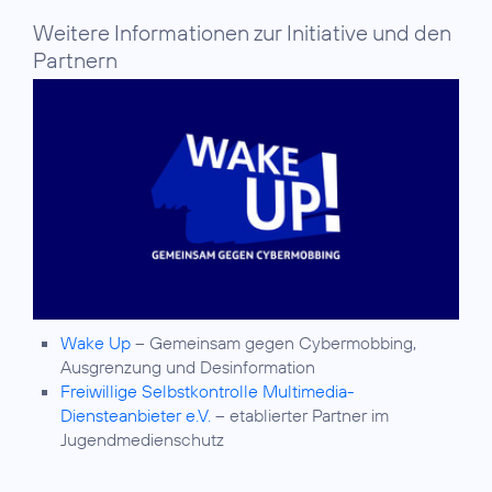
Weitere Informationen zur Initiative und den
Partnern
Wake Up
– Gemeinsam gegen Cybermobbing,
Ausgrenzung und Desinformation
Freiwillige Selbstkontrolle Multimedia-
Diensteanbieter e.V.
– etablierter Partner im
Jugendmedienschutz