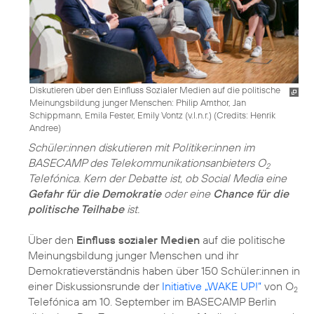
Diskutieren über den Einfluss Sozialer Medien auf die politische
Meinungsbildung junger Menschen: Philip Amthor, Jan
Schippmann, Emila Fester, Emily Vontz (v.l.n.r.) (
Credits: Henrik
Andree
)
Schüler:innen diskutieren mit Politiker:innen im
BASECAMP des Telekommunikationsanbieters O
2
Telefónica. Kern der Debatte ist, ob Social Media eine
Gefahr für die Demokratie
oder eine
Chance für die
politische Teilhabe
ist.
Über den
Einfluss sozialer Medien
auf die politische
Meinungsbildung junger Menschen und ihr
Demokratieverständnis haben über 150 Schüler:innen in
einer Diskussionsrunde der
Initiative „WAKE UP!“
von O
2
Telefónica am 10. September im BASECAMP Berlin