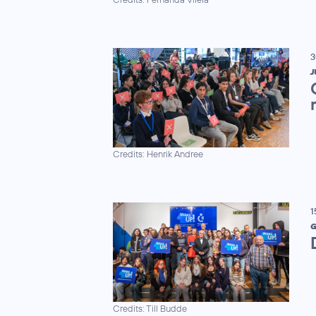
3
J
Credits: Henrik Andree
1
G
Credits: Till Budde