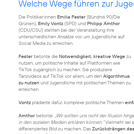
Welche Wege führen zur Jug
Die Politiker:innen
Emilia Fester
(Bündnis 90/Die
Grünen),
Emily Vontz
(SPD) und
Philipp Amthor
(CDU/CSU) stellten bei der Veranstaltung ihre
unterschiedlichen Ansätze vor, um Jugendliche auf
Social Media zu erreichen.
Fester
betonte die
Notwendigkeit, kreative Wege
zu
nutzen, um politische Inhalte auf Plattformen wie
TikTok zugänglich zu machen. Sie produziere
Tanzvideos auf TikTok vor allem, um den
Algorithmus
zu nutzen
und Jugendliche mit politischen Themen zu
erreichen.
Vontz
plädierte dafür, komplexe politische Themen
ein
Amthor
betonte:
„Wir sollten uns nicht der Illusion hin
in den sozialen Medien erklären können.“
Vielmehr sei e
differenziertes Bild zu machen. Das
Zurückdrängen des