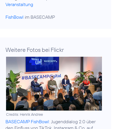
Veranstaltung
FishBowl
im BASECAMP
Weitere Fotos bei Flickr
Credits: Henrik Andree
BASECAMP FishBowl:
Jugenddialog 2.0 über
den Einfluss von TikTok, Instagram & Co. auf