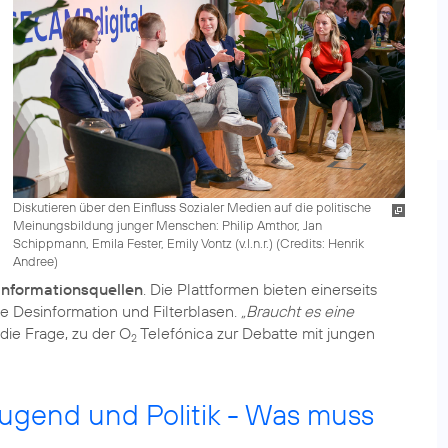
Diskutieren über den Einfluss Sozialer Medien auf die politische
Meinungsbildung junger Menschen: Philip Amthor, Jan
Schippmann, Emila Fester, Emily Vontz (v.l.n.r.) (
Credits: Henrik
Andree
)
Informationsquellen
. Die Plattformen bieten einerseits
ie Desinformation und Filterblasen.
„Braucht es eine
die Frage, zu der O
Telefónica zur Debatte mit jungen
2
Jugend und Politik - Was muss