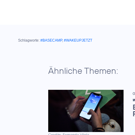
Schlagworte:
#BASECAMP
,
#WAKEUPJETZT
Ähnliche Themen:
0
W
Credits: Fernanda Vilela