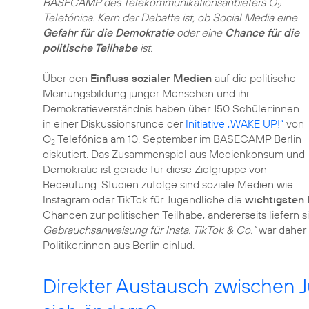
BASECAMP des Telekommunikationsanbieters O
2
Telefónica. Kern der Debatte ist, ob Social Media eine
Gefahr für die Demokratie
oder eine
Chance für die
politische Teilhabe
ist.
Über den
Einfluss sozialer Medien
auf die politische
Meinungsbildung junger Menschen und ihr
Demokratieverständnis haben über 150 Schüler:innen
in einer Diskussionsrunde der
Initiative „WAKE UP!“
von
O
Telefónica am 10. September im BASECAMP Berlin
2
diskutiert. Das Zusammenspiel aus Medienkonsum und
Demokratie ist gerade für diese Zielgruppe von
Bedeutung: Studien zufolge sind soziale Medien wie
Instagram oder TikTok für Jugendliche die
wichtigsten 
Chancen zur politischen Teilhabe, andererseits liefern s
Gebrauchsanweisung für Insta. TikTok & Co.“
war daher 
Politiker:innen aus Berlin einlud.
Direkter Austausch zwischen 