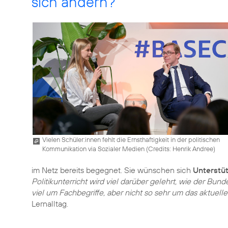
sich ändern?
Vielen Schüler:innen fehlt die Ernsthaftigkeit in der politischen
Kommunikation via Sozialer Medien (
Credits: Henrik Andree
)
im Netz bereits begegnet. Sie wünschen sich
Unterstü
Politikunterricht wird viel darüber gelehrt, wie der Bun
viel um Fachbegriffe, aber nicht so sehr um das aktuel
Lernalltag.