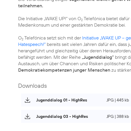
teilnehmen.
Die Initiative „WAKE UP!“ von O
Telefónica bietet dafür
2
Medienkonsum und einer gestärkten Demokratie bei.
O
Telefónica setzt sich mit der
Initiative „WAKE UP – 
2
Hatespeech!“
bereits seit vielen Jahren dafür ein, das
herangeführt und gleichzeitig über deren Herausforde
befähigt werden. Mit der Reihe
„Jugenddialog“
bringt d
Austausch, um über Chancen und Risiken politischer K
Demokratiekompetenzen junger Menschen
zu stärken
Downloads
Jugenddialog 01 - HighRes
JPG | 445 kb
Jugenddialog 03 - HighRes
JPG | 388 kb