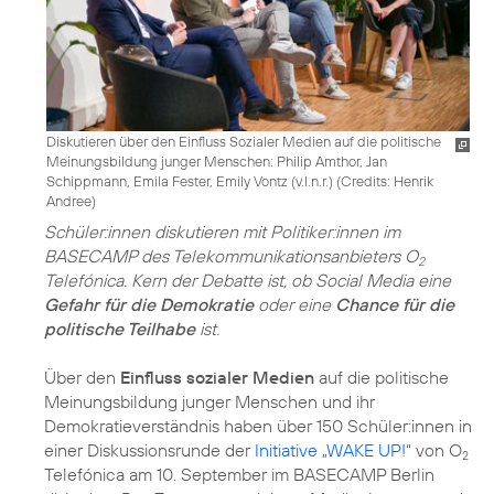
Diskutieren über den Einfluss Sozialer Medien auf die politische
Meinungsbildung junger Menschen: Philip Amthor, Jan
Schippmann, Emila Fester, Emily Vontz (v.l.n.r.) (
Credits: Henrik
Andree
)
Schüler:innen diskutieren mit Politiker:innen im
BASECAMP des Telekommunikationsanbieters O
2
Telefónica. Kern der Debatte ist, ob Social Media eine
Gefahr für die Demokratie
oder eine
Chance für die
politische Teilhabe
ist.
Über den
Einfluss sozialer Medien
auf die politische
Meinungsbildung junger Menschen und ihr
Demokratieverständnis haben über 150 Schüler:innen in
einer Diskussionsrunde der
Initiative „WAKE UP!“
von O
2
Telefónica am 10. September im BASECAMP Berlin