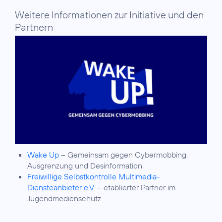
Weitere Informationen zur Initiative und den
Partnern
Wake Up
– Gemeinsam gegen Cybermobbing,
Ausgrenzung und Desinformation
Freiwillige Selbstkontrolle Multimedia-
Diensteanbieter e.V.
– etablierter Partner im
Jugendmedienschutz