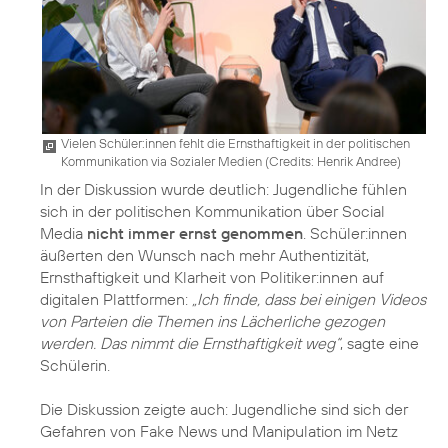
Vielen Schüler:innen fehlt die Ernsthaftigkeit in der politischen
Kommunikation via Sozialer Medien (
Credits: Henrik Andree
)
In der Diskussion wurde deutlich: Jugendliche fühlen
sich in der politischen Kommunikation über Social
Media
nicht immer ernst genommen
. Schüler:innen
äußerten den Wunsch nach mehr Authentizität,
Ernsthaftigkeit und Klarheit von Politiker:innen auf
digitalen Plattformen:
„Ich finde, dass bei einigen Videos
von Parteien die Themen ins Lächerliche gezogen
werden. Das nimmt die Ernsthaftigkeit weg“
, sagte eine
Schülerin.
Die Diskussion zeigte auch: Jugendliche sind sich der
Gefahren von Fake News und Manipulation im Netz