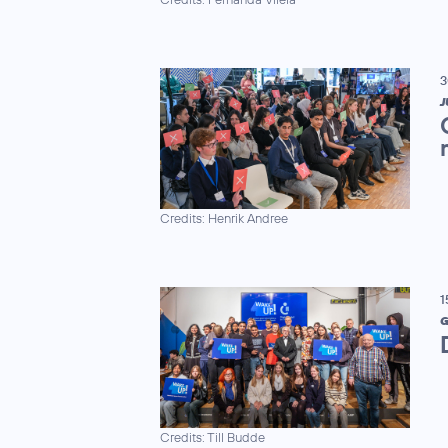
3
J
Credits: Henrik Andree
1
G
Credits: Till Budde