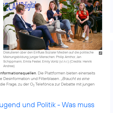
Diskutieren über den Einfluss Sozialer Medien auf die politische
Meinungsbildung junger Menschen: Philip Amthor, Jan
Schippmann, Emila Fester, Emily Vontz (v.l.n.r.) (
Credits: Henrik
Andree
)
Informationsquellen
. Die Plattformen bieten einerseits
ie Desinformation und Filterblasen.
„Braucht es eine
die Frage, zu der O
Telefónica zur Debatte mit jungen
2
Jugend und Politik - Was muss