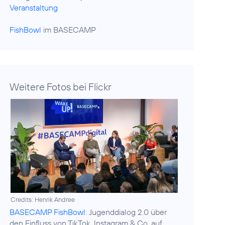
Veranstaltung
FishBowl
im BASECAMP
Weitere Fotos bei Flickr
Credits: Henrik Andree
BASECAMP FishBowl:
Jugenddialog 2.0 über
den Einfluss von TikTok, Instagram & Co. auf