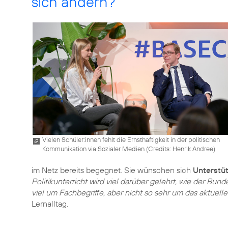
sich ändern?
Vielen Schüler:innen fehlt die Ernsthaftigkeit in der politischen
Kommunikation via Sozialer Medien (
Credits: Henrik Andree
)
im Netz bereits begegnet. Sie wünschen sich
Unterstü
Politikunterricht wird viel darüber gelehrt, wie der Bun
viel um Fachbegriffe, aber nicht so sehr um das aktuel
Lernalltag.