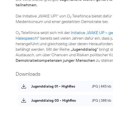
teilnehmen.
Die Initiative „WAKE UP!“ von O
Telefónica bietet dafür
2
Medienkonsum und einer gestärkten Demokratie bei.
O
Telefónica setzt sich mit der
Initiative „WAKE UP – 
2
Hatespeech!“
bereits seit vielen Jahren dafür ein, das
herangeführt und gleichzeitig über deren Herausforde
befähigt werden. Mit der Reihe
„Jugenddialog“
bringt d
Austausch, um über Chancen und Risiken politischer K
Demokratiekompetenzen junger Menschen
zu stärken
Downloads
Jugenddialog 01 - HighRes
JPG | 445 kb
Jugenddialog 03 - HighRes
JPG | 388 kb