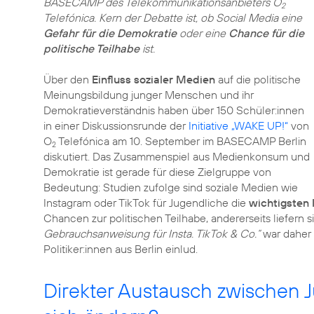
BASECAMP des Telekommunikationsanbieters O
2
Telefónica. Kern der Debatte ist, ob Social Media eine
Gefahr für die Demokratie
oder eine
Chance für die
politische Teilhabe
ist.
Über den
Einfluss sozialer Medien
auf die politische
Meinungsbildung junger Menschen und ihr
Demokratieverständnis haben über 150 Schüler:innen
in einer Diskussionsrunde der
Initiative „WAKE UP!“
von
O
Telefónica am 10. September im BASECAMP Berlin
2
diskutiert. Das Zusammenspiel aus Medienkonsum und
Demokratie ist gerade für diese Zielgruppe von
Bedeutung: Studien zufolge sind soziale Medien wie
Instagram oder TikTok für Jugendliche die
wichtigsten 
Chancen zur politischen Teilhabe, andererseits liefern s
Gebrauchsanweisung für Insta. TikTok & Co.“
war daher 
Politiker:innen aus Berlin einlud.
Direkter Austausch zwischen 