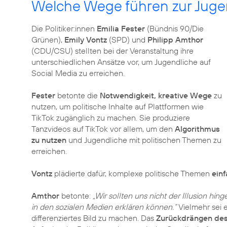
Welche Wege führen zur Jug
Die Politiker:innen
Emilia Fester
(Bündnis 90/Die
Grünen),
Emily Vontz
(SPD) und
Philipp Amthor
(CDU/CSU) stellten bei der Veranstaltung ihre
unterschiedlichen Ansätze vor, um Jugendliche auf
Social Media zu erreichen.
Fester
betonte die
Notwendigkeit, kreative Wege
zu
nutzen, um politische Inhalte auf Plattformen wie
TikTok zugänglich zu machen. Sie produziere
Tanzvideos auf TikTok vor allem, um den
Algorithmus
zu nutzen
und Jugendliche mit politischen Themen zu
erreichen.
Vontz
plädierte dafür, komplexe politische Themen
ein
Amthor
betonte:
„Wir sollten uns nicht der Illusion hin
in den sozialen Medien erklären können.“
Vielmehr sei e
differenziertes Bild zu machen. Das
Zurückdrängen des