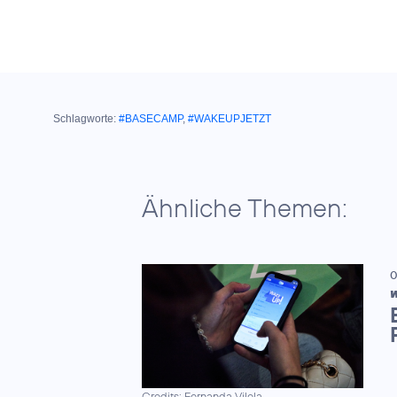
Schlagworte:
#BASECAMP
,
#WAKEUPJETZT
Ähnliche Themen:
0
W
Credits: Fernanda Vilela