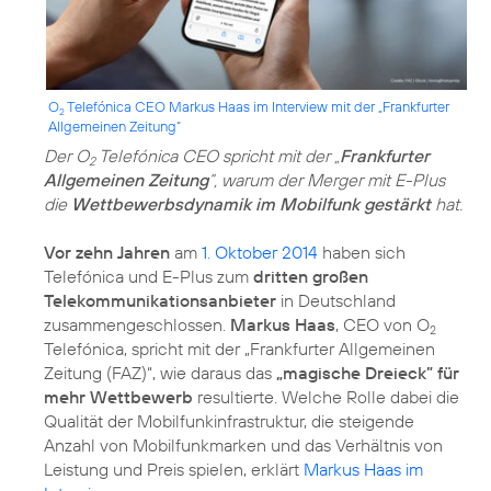
O
Telefónica CEO Markus Haas im Interview mit der „Frankfurter
2
Allgemeinen Zeitung“
Der O
Telefónica CEO spricht mit der „
Frankfurter
2
Allgemeinen Zeitung
“, warum der Merger mit E-Plus
die
Wettbewerbsdynamik im Mobilfunk gestärkt
hat.
Vor zehn Jahren
am
1. Oktober 2014
haben sich
Telefónica und E-Plus zum
dritten großen
Telekommunikationsanbieter
in Deutschland
zusammengeschlossen.
Markus Haas
, CEO von O
2
Telefónica, spricht mit der „Frankfurter Allgemeinen
Zeitung (FAZ)“, wie daraus das
„magische Dreieck” für
mehr Wettbewerb
resultierte. Welche Rolle dabei die
Qualität der Mobilfunkinfrastruktur, die steigende
Anzahl von Mobilfunkmarken und das Verhältnis von
Leistung und Preis spielen, erklärt
Markus Haas im