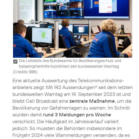
Die Leitstelle des Bundesamts für Bevölkerungsschutz und
Katastrophenhilfe koordiniert den bundesweiten Warntag
(
Credits: BBK
)
Eine aktuelle Auswertung des Telekommunikations­
anbieters zeigt: Mit 142 Aussendungen* seit dem letzten
bundesweiten Warntag am 14. September 2023 ist und
bleibt Cell Broadcast eine
zentrale Maßnahme
, um die
Bevölkerung vor Gefahrenlagen zu warnen. Im Schnitt
wurden damit
rund 3 Meldungen pro Woche
verschickt. Die Häufigkeit im Jahresverlauf variiert
jedoch: So mussten die Behörden insbesondere im
Frühjahr 2024 viele Warnmeldungen versenden, da es