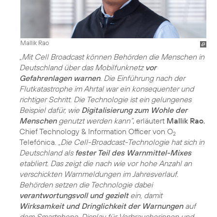
Mallik Rao
„Mit Cell Broadcast können Behörden die Menschen in
Deutschland über das Mobilfunknetz
vor
Gefahrenlagen warnen
. Die Einführung nach der
Flutkatastrophe im Ahrtal war ein konsequenter und
richtiger Schritt. Die Technologie ist ein gelungenes
Beispiel dafür, wie
Digitalisierung zum Wohle der
Menschen
genutzt werden kann“
, erläutert
Mallik Rao
,
Chief Technology & Information Officer von O
2
Telefónica.
„Die Cell-Broadcast-Technologie hat sich in
Deutschland als
fester Teil des Warnmittel-Mixes
etabliert. Das zeigt die nach wie vor hohe Anzahl an
verschickten Warnmeldungen im Jahresverlauf.
Behörden setzen die Technologie dabei
verantwortungsvoll und gezielt
ein, damit
Wirksamkeit und Dringlichkeit der Warnungen
auf
dem Smartphone-Display für Verbraucherinnen und