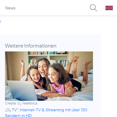
News
V
Weitere Informationen
Credits: O
Telefónica
2
„O
TV”:
Internet-TV & Streaming mit über 130
2
Sendern in HD