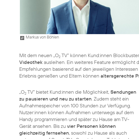
Markus von Böhlen
Mit dem neuen „O
TV” können Kund:innen Blockbuster 
2
Videothek
ausleihen. Ein weiteres Feature ermöglicht 
Empfehlungen basierend auf den jeweiligen Interessen 
Erlebnis genießen und Eltern können
altersgerechte Pr
„O
TV” bietet Kund:innen die Möglichkeit,
Sendungen
2
zu pausieren und neu zu starten
. Zudem steht ein
Aufnahmespeicher von 100 Stunden zur Verfügung.
Nutzer:innen können Aufnahmen unterwegs auf dem
Handy programmieren und später zu Hause am TV-
Gerät ansehen. Bis zu
vier Personen können
gleichzeitig fernsehen
, sowohl zu Hause als auch