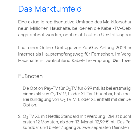
Das Marktumfeld
Eine aktuelle repräsentative Umfrage des Marktforschun
neun Millionen Haushalte, bei denen die Kabel-TV-Ge
abgerechnet werden, noch nicht auf die Umstellung rea
Laut einer Online-Umfrage von YouGov Anfang 2024 n
Internet als Hauptempfangsweg für Fernsehen. Im Vergl
Haushalte in Deutschland Kabel-TV-Empfang.
Der Tren
Fußnoten
1
Die Option Pay-TV für O
TV für 6,99 mtl. ist bei erstma
2
einem aktiven O
TV M, L oder XL Tarif buchbar, hat eine
2
Bei Kündigung von O
TV M, L oder XL entfällt mit der D
2
Option.
2
O
TV XL mit Netflix Standard mit Werbung 12M ist buchb
2
ersten 12 Monaten, ab dem 13. Monat. 12,99 € mtl. Das Pa
kündbar und bietet Zugang zu zwei separaten Diensten,