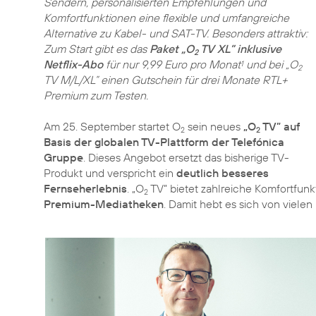
Sendern, personalisierten Empfehlungen und
Komfortfunktionen eine flexible und umfangreiche
Alternative zu Kabel- und SAT-TV. Besonders attraktiv:
Zum Start gibt es das
Paket „O
TV XL” inklusive
2
Netflix-Abo
für nur 9,99 Euro pro Monat
und bei „O
1
2
TV M/L/XL” einen Gutschein für drei Monate RTL+
Premium zum Testen.
Am 25. September startet O
sein neues
„O
TV” auf
2
2
Basis der globalen TV-Plattform der Telefónica
Gruppe
. Dieses Angebot ersetzt das bisherige TV-
Produkt und verspricht ein
deutlich besseres
Fernseherlebnis
. „O
TV” bietet zahlreiche Komfortfu
2
Premium-Mediatheken
. Damit hebt es sich von viel