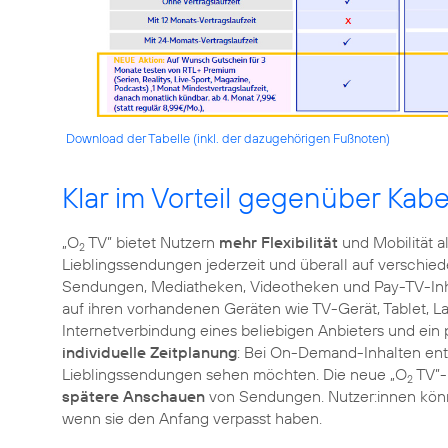
Download der Tabelle (inkl. der dazugehörigen Fußnoten)
Klar im Vorteil gegenüber Kab
„O
TV” bietet Nutzern
mehr Flexibilität
und Mobilität a
2
Lieblingssendungen jederzeit und überall auf verschi
Sendungen, Mediatheken, Videotheken und Pay-TV-Inhal
auf ihren vorhandenen Geräten wie TV-Gerät, Tablet, La
Internetverbindung eines beliebigen Anbieters und ein p
individuelle Zeitplanung
: Bei On-Demand-Inhalten ents
Lieblingssendungen sehen möchten. Die neue „O
TV”-
2
spätere Anschauen
von Sendungen. Nutzer:innen kön
wenn sie den Anfang verpasst haben.