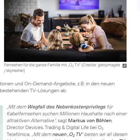
Fernsehen für die ganze Familie mit „O
TV” (
Credits: gettyimages
2
/ skynesher
)
nktionen und On-Demand-Angebote, z.B. in den neuen
en bestehenden TV-Lösungen ab.
„Mit dem
Wegfall des Nebenkostenprivilegs
für
Kabelfernsehen suchen Millionen Haushalte nach einer
attraktiven Alternative“
, sagt
Markus von Böhlen
,
Director Devices, Trading & Digital Life bei O
2
Telefónica.
„Mit dem
neuen ‚O
TV‘
bieten wir all diesen
2