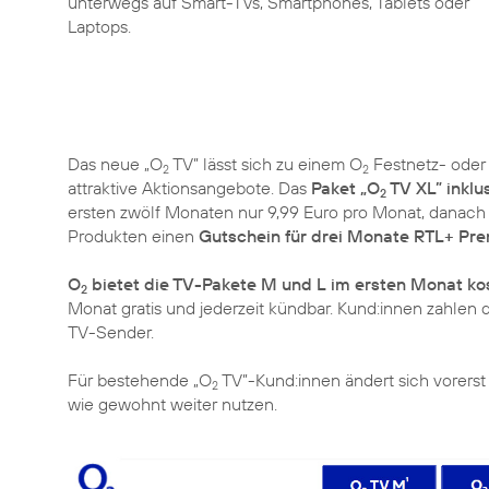
unterwegs auf Smart-TVs, Smartphones, Tablets oder
Laptops.
Das neue „O
TV” lässt sich zu einem O
Festnetz- oder 
2
2
attraktive Aktionsangebote. Das
Paket „O
TV XL” inklu
2
ersten zwölf Monaten nur 9,99 Euro pro Monat, danach 
Produkten einen
Gutschein für drei Monate RTL+ Pr
O
bietet die TV-Pakete M und L im ersten Monat kos
2
Monat gratis und jederzeit kündbar. Kund:innen zahlen 
TV-Sender.
Für bestehende „O
TV”-Kund:innen ändert sich vorerst 
2
wie gewohnt weiter nutzen.