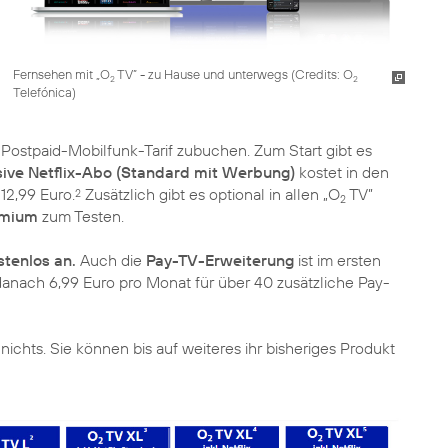
Fernsehen mit „O
TV” - zu Hause und unterwegs (
Credits: O
2
2
Telefónica
)
Postpaid-Mobilfunk-Tarif zubuchen. Zum Start gibt es
sive Netflix-Abo (Standard mit Werbung)
kostet in den
12,99 Euro.
Zusätzlich gibt es optional in allen „O
TV”
2
2
emium
zum Testen.
tenlos an.
Auch die
Pay-TV-Erweiterung
ist im ersten
danach 6,99 Euro pro Monat für über 40 zusätzliche Pay-
nichts. Sie können bis auf weiteres ihr bisheriges Produkt