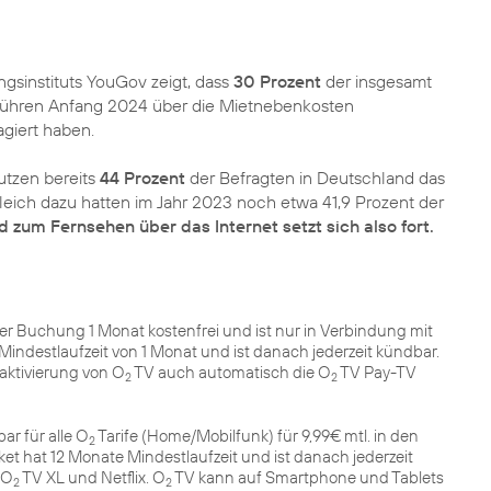
gsinstituts YouGov zeigt, dass
30 Prozent
der insgesamt
bühren Anfang 2024 über die Mietnebenkosten
giert haben.
utzen bereits
44 Prozent
der Befragten in Deutschland das
eich dazu hatten im Jahr 2023 noch etwa 41,9 Prozent der
d zum Fernsehen über das Internet setzt sich also fort.
liger Buchung 1 Monat kostenfrei und ist nur in Verbindung mit
 Mindestlaufzeit von 1 Monat und ist danach jederzeit kündbar.
eaktivierung von O
TV auch automatisch die O
TV Pay-TV
2
2
ar für alle O
Tarife (Home/Mobilfunk) für 9,99€ mtl. in den
2
ket hat 12 Monate Mindestlaufzeit und ist danach jederzeit
 O
TV XL und Netflix. O
TV kann auf Smartphone und Tablets
2
2