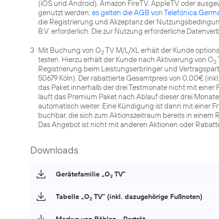
(iOS und Android), Amazon FireTV, AppleTV oder ausge
genutzt werden;
es gelten die AGB von Telefónica Germ
die Registrierung und Akzeptanz der Nutzungsbedingun
B.V. erforderlich. Die zur Nutzung erforderliche Datenver
3
Mit Buchung von O
TV M/L/XL erhält der Kunde optiona
2
testen. Hierzu erhält der Kunde nach Aktivierung von O
2
Registrierung beim Leistungserbringer und Vertragspart
50679 Köln). Der rabattierte Gesamtpreis von 0,00€ (inkl.
das Paket innerhalb der drei Testmonate nicht mit einer
läuft das Premium Paket nach Ablauf dieser drei Monate z
automatisch weiter. Eine Kündigung ist dann mit einer F
buchbar, die sich zum Aktionszeitraum bereits in einem
Das Angebot ist nicht mit anderen Aktionen oder Rabatt
Downloads
Gerätefamilie „O
TV”
2
Tabelle „O
TV” (inkl. dazugehörige Fußnoten)
2