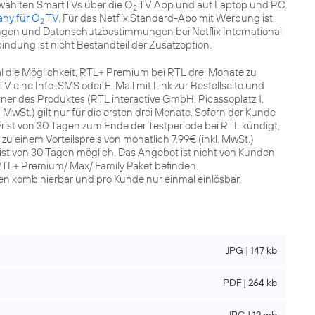
wählten SmartTVs über die O
TV App und auf Laptop und PC
2
any für O
TV
. Für das Netflix Standard-Abo mit Werbung ist
2
gen und Datenschutzbestimmungen bei Netflix International
bindung ist nicht Bestandteil der Zusatzoption.
l die Möglichkeit, RTL+ Premium bei RTL drei Monate zu
TV eine Info-SMS oder E-Mail mit Link zur Bestellseite und
ner des Produktes (RTL interactive GmbH, Picassoplatz 1,
 MwSt.) gilt nur für die ersten drei Monate. Sofern der Kunde
 Frist von 30 Tagen zum Ende der Testperiode bei RTL kündigt,
u einem Vorteilspreis von monatlich 7,99€ (inkl. MwSt.)
rist von 30 Tagen möglich. Das Angebot ist nicht von Kunden
 RTL+ Premium/ Max/ Family Paket befinden.
en kombinierbar und pro Kunde nur einmal einlösbar.
JPG | 147 kb
PDF | 264 kb