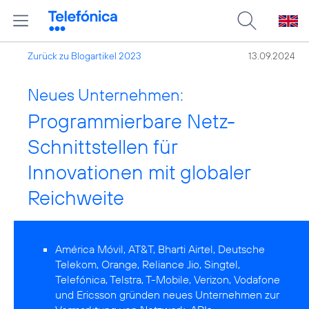
Zurück zu Blogartikel 2023
13.09.2024
Neues Unternehmen:
Programmierbare Netz-
Schnittstellen für
Innovationen mit globaler
Reichweite
América Móvil, AT&T, Bharti Airtel, Deutsche
Telekom, Orange, Reliance Jio, Singtel,
Telefónica, Telstra, T-Mobile, Verizon, Vodafone
und Ericsson gründen neues Unternehmen zur