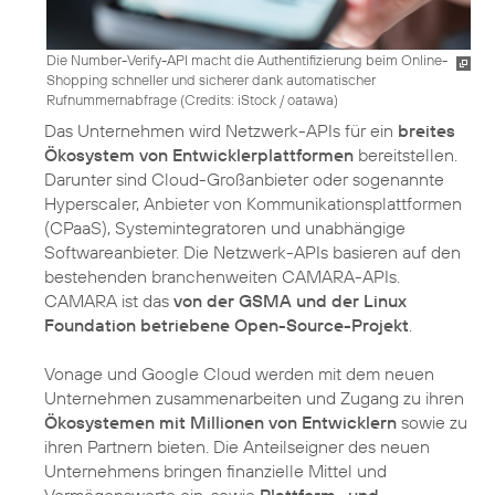
Die Number-Verify-API macht die Authentifizierung beim Online-
Shopping schneller und sicherer dank automatischer
Rufnummernabfrage (
Credits: iStock / oatawa
)
Das Unternehmen wird Netzwerk-APIs für ein
breites
Ökosystem von Entwicklerplattformen
bereitstellen.
Darunter sind Cloud-Großanbieter oder sogenannte
Hyperscaler, Anbieter von Kommunikationsplattformen
(CPaaS), Systemintegratoren und unabhängige
Softwareanbieter. Die Netzwerk-APIs basieren auf den
bestehenden branchenweiten CAMARA-APIs.
CAMARA ist das
von der GSMA und der Linux
Foundation betriebene Open-Source-Projekt
.
Vonage und Google Cloud werden mit dem neuen
Unternehmen zusammenarbeiten und Zugang zu ihren
Ökosystemen mit Millionen von Entwicklern
sowie zu
ihren Partnern bieten. Die Anteilseigner des neuen
Unternehmens bringen finanzielle Mittel und
Vermögenswerte ein, sowie
Plattform- und