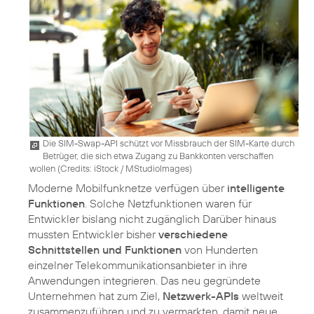
Die SIM-Swap-API schützt vor Missbrauch der SIM-Karte durch
Betrüger, die sich etwa Zugang zu Bankkonten verschaffen
wollen (
Credits: iStock / MStudioImages
)
Moderne Mobilfunknetze verfügen über
intelligente
Funktionen
. Solche Netzfunktionen waren für
Entwickler bislang nicht zugänglich Darüber hinaus
mussten Entwickler bisher
verschiedene
Schnittstellen und Funktionen
von Hunderten
einzelner Telekommunikationsanbieter in ihre
Anwendungen integrieren. Das neu gegründete
Unternehmen hat zum Ziel,
Netzwerk-APIs
weltweit
zusammenzuführen und zu vermarkten, damit neue