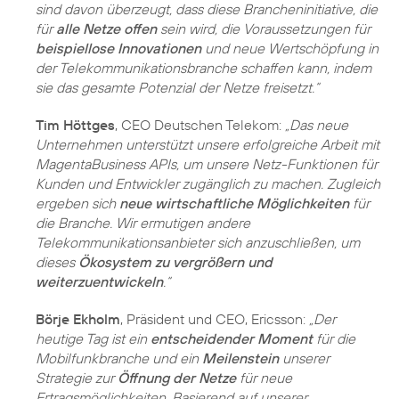
sind davon überzeugt, dass diese Brancheninitiative, die
für
alle Netze offen
sein wird, die Voraussetzungen für
beispiellose Innovationen
und neue Wertschöpfung in
der Telekommunikationsbranche schaffen kann, indem
sie das gesamte Potenzial der Netze freisetzt.“
Tim Höttges
, CEO Deutschen Telekom:
„Das neue
Unternehmen unterstützt unsere erfolgreiche Arbeit mit
MagentaBusiness APIs, um unsere Netz-Funktionen für
Kunden und Entwickler zugänglich zu machen. Zugleich
ergeben sich
neue wirtschaftliche Möglichkeiten
für
die Branche. Wir ermutigen andere
Telekommunikations­anbieter sich anzuschließen, um
dieses
Ökosystem zu vergrößern und
weiterzuentwickeln
.“
Börje Ekholm
, Präsident und CEO, Ericsson:
„Der
heutige Tag ist ein
entscheidender Moment
für die
Mobilfunkbranche und ein
Meilenstein
unserer
Strategie zur
Öffnung der Netze
für neue
Ertragsmöglichkeiten. Basierend auf unserer