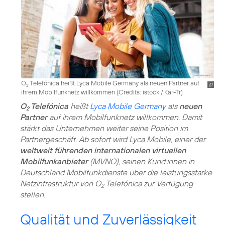
O
Telefónica heißt Lyca Mobile Germany als neuen Partner auf
2
ihrem Mobilfunknetz willkommen (
Credits: istock / Kar-Tr
)
O
Telefónica
heißt
Lyca Mobile Germany
als
neuen
2
Partner
auf ihrem Mobilfunknetz willkommen. Damit
stärkt das Unternehmen weiter seine Position im
Partnergeschäft. Ab sofort wird Lyca Mobile, einer der
weltweit führenden internationalen virtuellen
Mobilfunkanbieter
(MVNO), seinen Kund:innen in
Deutschland Mobilfunkdienste über die leistungsstarke
Netzinfrastruktur von O
Telefónica zur Verfügung
2
stellen.
Qualität und Zuverlässigkeit