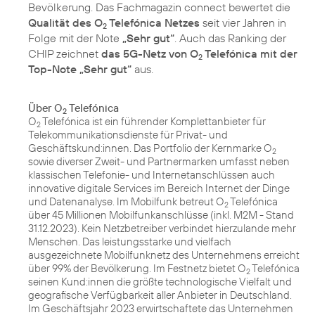
Bevölkerung. Das Fachmagazin connect bewertet die
Qualität des O
Telefónica Netzes
seit vier Jahren in
2
Folge mit der Note
„Sehr gut“
. Auch das Ranking der
CHIP zeichnet
das 5G-Netz von O
Telefónica mit der
2
Top-Note „Sehr gut“
aus.
Über O
Telefónica
2
O
Telefónica ist ein führender Komplettanbieter für
2
Telekommunikationsdienste für Privat- und
Geschäftskund:innen. Das Portfolio der Kernmarke O
2
sowie diverser Zweit- und Partnermarken umfasst neben
klassischen Telefonie- und Internetanschlüssen auch
innovative digitale Services im Bereich Internet der Dinge
und Datenanalyse. Im Mobilfunk betreut O
Telefónica
2
über 45 Millionen Mobilfunkanschlüsse (inkl. M2M - Stand
31.12.2023). Kein Netzbetreiber verbindet hierzulande mehr
Menschen. Das leistungsstarke und vielfach
ausgezeichnete Mobilfunknetz des Unternehmens erreicht
über 99% der Bevölkerung. Im Festnetz bietet O
Telefónica
2
seinen Kund:innen die größte technologische Vielfalt und
geografische Verfügbarkeit aller Anbieter in Deutschland.
Im Geschäftsjahr 2023 erwirtschaftete das Unternehmen