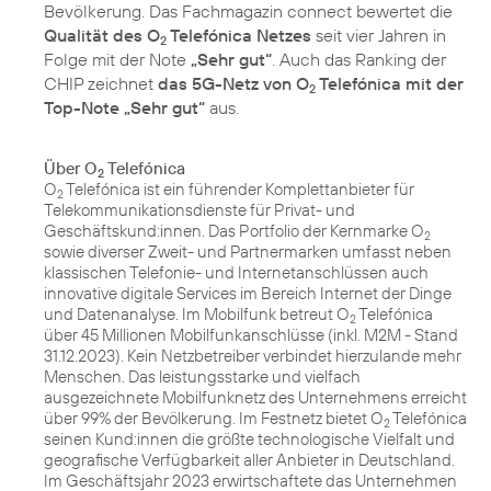
Bevölkerung. Das Fachmagazin connect bewertet die
Qualität des O
Telefónica Netzes
seit vier Jahren in
2
Folge mit der Note
„Sehr gut“
. Auch das Ranking der
CHIP zeichnet
das 5G-Netz von O
Telefónica mit der
2
Top-Note „Sehr gut“
aus.
Über O
Telefónica
2
O
Telefónica ist ein führender Komplettanbieter für
2
Telekommunikationsdienste für Privat- und
Geschäftskund:innen. Das Portfolio der Kernmarke O
2
sowie diverser Zweit- und Partnermarken umfasst neben
klassischen Telefonie- und Internetanschlüssen auch
innovative digitale Services im Bereich Internet der Dinge
und Datenanalyse. Im Mobilfunk betreut O
Telefónica
2
über 45 Millionen Mobilfunkanschlüsse (inkl. M2M - Stand
31.12.2023). Kein Netzbetreiber verbindet hierzulande mehr
Menschen. Das leistungsstarke und vielfach
ausgezeichnete Mobilfunknetz des Unternehmens erreicht
über 99% der Bevölkerung. Im Festnetz bietet O
Telefónica
2
seinen Kund:innen die größte technologische Vielfalt und
geografische Verfügbarkeit aller Anbieter in Deutschland.
Im Geschäftsjahr 2023 erwirtschaftete das Unternehmen