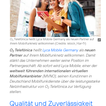
O
Telefónica heißt Lyca Mobile Germany als neuen Partner auf
2
ihrem Mobilfunknetz willkommen (
Credits: istock / Kar-Tr
)
O
Telefónica
heißt
Lyca Mobile Germany
als
neuen
2
Partner
auf ihrem Mobilfunknetz willkommen. Damit
stärkt das Unternehmen weiter seine Position im
Partnergeschäft. Ab sofort wird Lyca Mobile, einer der
weltweit führenden internationalen virtuellen
Mobilfunkanbieter
(MVNO), seinen Kund:innen in
Deutschland Mobilfunkdienste über die leistungsstarke
Netzinfrastruktur von O
Telefónica zur Verfügung
2
stellen.
Qualität und Zuverlässigkeit