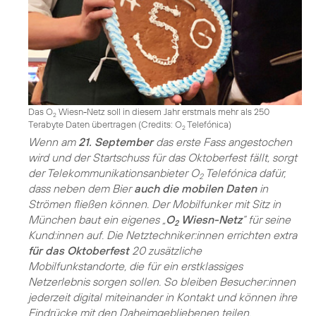
Das O
Wiesn-Netz soll in diesem Jahr erstmals mehr als 250
2
Terabyte Daten übertragen (
Credits: O
Telefónica
)
2
Wenn am
21. September
das erste Fass angestochen
wird und der Startschuss für das Oktoberfest fällt, sorgt
der Telekommunikationsanbieter O
Telefónica dafür,
2
dass neben dem Bier
auch die mobilen Daten
in
Strömen fließen können. Der Mobilfunker mit Sitz in
München baut ein eigenes „
O
Wiesn-Netz
“ für seine
2
Kund:innen auf. Die Netztechniker:innen errichten extra
für das Oktoberfest
20 zusätzliche
Mobilfunkstandorte, die für ein erstklassiges
Netzerlebnis sorgen sollen. So bleiben Besucher:innen
jederzeit digital miteinander in Kontakt und können ihre
Eindrücke mit den Daheimgebliebenen teilen.