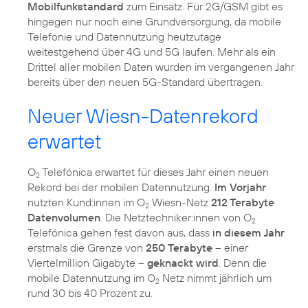
Mobilfunkstandard
zum Einsatz. Für 2G/GSM gibt es
hingegen nur noch eine Grundversorgung, da mobile
Telefonie und Datennutzung heutzutage
weitestgehend über 4G und 5G laufen. Mehr als ein
Drittel aller mobilen Daten wurden im vergangenen Jahr
bereits über den neuen 5G-Standard übertragen.
Neuer Wiesn-Datenrekord
erwartet
O
Telefónica erwartet für dieses Jahr einen neuen
2
Rekord bei der mobilen Datennutzung.
Im Vorjahr
nutzten Kund:innen im O
Wiesn-Netz
212 Terabyte
2
Datenvolumen
. Die Netztechniker:innen von O
2
Telefónica gehen fest davon aus, dass
in diesem Jahr
erstmals die Grenze von
250 Terabyte
– einer
Viertelmillion Gigabyte –
geknackt wird
. Denn die
mobile Datennutzung im O
Netz nimmt jährlich um
2
rund 30 bis 40 Prozent zu.