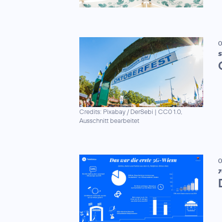
0
S
Credits: Pixabay / DerSebi
|
CC0 1.0,
Ausschnitt bearbeitet
0
7