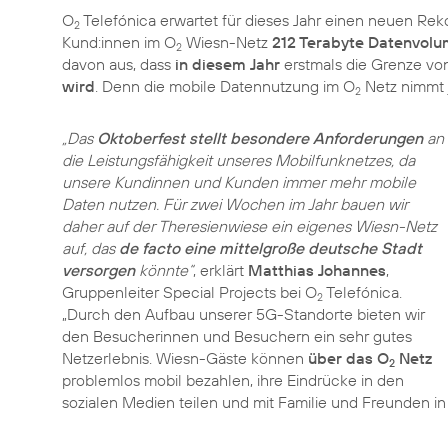
O
Telefónica erwartet für dieses Jahr einen neuen Re
2
Kund:innen im O
Wiesn-Netz
212 Terabyte Datenvol
2
davon aus, dass
in diesem Jahr
erstmals die Grenze v
wird
. Denn die mobile Datennutzung im O
Netz nimmt j
2
„Das
Oktoberfest stellt besondere Anforderungen
an
die Leistungsfähigkeit unseres Mobilfunknetzes, da
unsere Kundinnen und Kunden immer mehr mobile
Daten nutzen. Für zwei Wochen im Jahr bauen wir
daher auf der Theresienwiese ein eigenes Wiesn-Netz
auf, das
de facto eine mittelgroße deutsche Stadt
versorgen
könnte“
, erklärt
Matthias Johannes
,
Gruppenleiter Special Projects bei O
Telefónica.
2
„Durch den Aufbau unserer 5G-Standorte bieten wir
den Besucherinnen und Besuchern ein sehr gutes
Netzerlebnis. Wiesn-Gäste können
über das O
Netz
2
problemlos mobil bezahlen, ihre Eindrücke in den
sozialen Medien teilen und mit Familie und Freunden in 