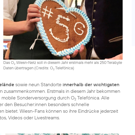
Das O
Wiesn-Netz soll in diesem Jahr erstmals mehr als 250 Terabyte
2
Daten übertragen (
Credits: O
Telefónica
)
2
elände
sowie neun Standorte
innerhalb der wichtigsten
ern zusammenkommen. Erstmals in diesem Jahr bekommen
ne mobile Sonderversorgung durch O
Telefónica. Alle
2
der den Besucher:innen besonders schnelle
n bietet. Wiesn-Fans können so ihre Eindrücke jederzeit
otos, Videos oder Livestreams.