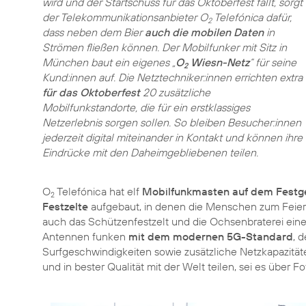
wird und der Startschuss für das Oktoberfest fällt, sorgt
der Telekommunikationsanbieter O
Telefónica dafür,
2
dass neben dem Bier
auch die mobilen Daten
in
Strömen fließen können. Der Mobilfunker mit Sitz in
München baut ein eigenes „
O
Wiesn-Netz
“ für seine
2
Kund:innen auf. Die Netztechniker:innen errichten extra
für das Oktoberfest
20 zusätzliche
Mobilfunkstandorte, die für ein erstklassiges
Netzerlebnis sorgen sollen. So bleiben Besucher:innen
jederzeit digital miteinander in Kontakt und können ihre
Eindrücke mit den Daheimgebliebenen teilen.
O
Telefónica hat elf
Mobilfunkmasten auf dem Festg
2
Festzelte
aufgebaut, in denen die Menschen zum Fei
auch das Schützenfestzelt und die Ochsenbraterei ei
Antennen funken
mit dem modernen 5G-Standard
, 
Surfgeschwindigkeiten sowie zusätzliche Netzkapazitäte
und in bester Qualität mit der Welt teilen, sei es über F