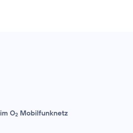
 im O
Mobilfunknetz
2