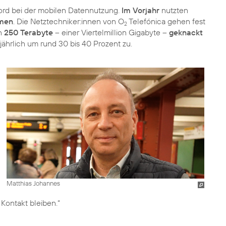
kord bei der mobilen Datennutzung.
Im Vorjahr
nutzten
umen
. Die Netztechniker:innen von O
Telefónica gehen fest
2
on
250 Terabyte
– einer Viertelmillion Gigabyte –
geknackt
ährlich um rund 30 bis 40 Prozent zu.
Matthias Johannes
Kontakt bleiben.“