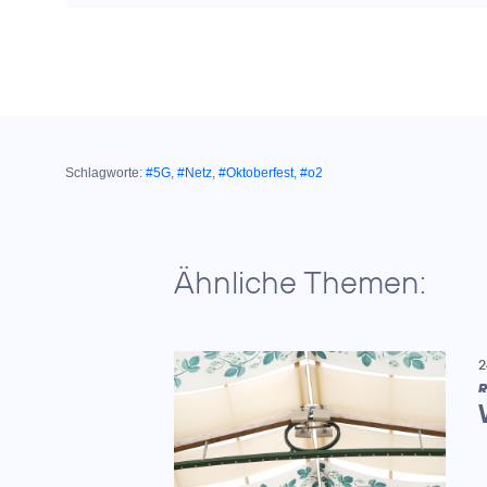
Schlagworte:
#5G
,
#Netz
,
#Oktoberfest
,
#o2
Ähnliche Themen:
2
R