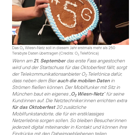
Das O
Wiesn-Netz soll in diesem Jahr erstmals mehr als 250
2
Terabyte Daten übertragen (
Credits: O
Telefónica
)
2
Wenn am
21. September
das erste Fass angestochen
wird und der Startschuss für das Oktoberfest fällt, sorgt
der Telekommunikationsanbieter O
Telefónica dafür,
2
dass neben dem Bier
auch die mobilen Daten
in
Strömen fließen können. Der Mobilfunker mit Sitz in
München baut ein eigenes „
O
Wiesn-Netz
“ für seine
2
Kund:innen auf. Die Netztechniker:innen errichten extra
für das Oktoberfest
20 zusätzliche
Mobilfunkstandorte, die für ein erstklassiges
Netzerlebnis sorgen sollen. So bleiben Besucher:innen
jederzeit digital miteinander in Kontakt und können ihre
Eindrücke mit den Daheimgebliebenen teilen.