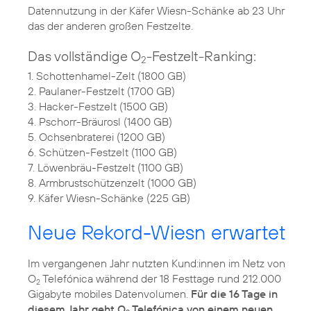
Datennutzung in der Käfer Wiesn-Schänke ab 23 Uhr
das der anderen großen Festzelte.
Das vollständige O
-Festzelt-Ranking:
2
1. Schottenhamel-Zelt (1800 GB)
2. Paulaner-Festzelt (1700 GB)
3. Hacker-Festzelt (1500 GB)
4. Pschorr-Bräurosl (1400 GB)
5. Ochsenbraterei (1200 GB)
6. Schützen-Festzelt (1100 GB)
7. Löwenbräu-Festzelt (1100 GB)
8. Armbrustschützenzelt (1000 GB)
9. Käfer Wiesn-Schänke (225 GB)
Neue Rekord-Wiesn erwartet
Im vergangenen Jahr nutzten Kund:innen im Netz von
O
Telefónica während der 18 Festtage rund 212.000
2
Gigabyte mobiles Datenvolumen.
Für die 16 Tage in
diesem Jahr geht O
Telefónica von einem neuen