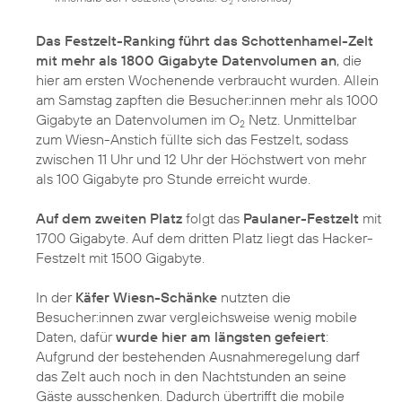
2
Das Festzelt-Ranking führt das Schottenhamel-Zelt
mit mehr als 1800 Gigabyte Datenvolumen an
, die
hier am ersten Wochenende verbraucht wurden. Allein
am Samstag zapften die Besucher:innen mehr als 1000
Gigabyte an Datenvolumen im O
Netz. Unmittelbar
2
zum Wiesn-Anstich füllte sich das Festzelt, sodass
zwischen 11 Uhr und 12 Uhr der Höchstwert von mehr
als 100 Gigabyte pro Stunde erreicht wurde.
Auf dem zweiten Platz
folgt das
Paulaner-Festzelt
mit
1700 Gigabyte. Auf dem dritten Platz liegt das Hacker-
Festzelt mit 1500 Gigabyte.
In der
Käfer Wiesn-Schänke
nutzten die
Besucher:innen zwar vergleichsweise wenig mobile
Daten, dafür
wurde hier am längsten gefeiert
:
Aufgrund der bestehenden Ausnahmeregelung darf
das Zelt auch noch in den Nachtstunden an seine
Gäste ausschenken. Dadurch übertrifft die mobile