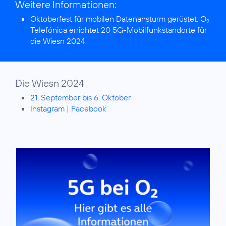
Weitere Informationen:
Oktoberfest für mobilen Datenansturm gerüstet:
O
2
Telefónica errichtet 20 5G-Mobilfunkstandorte für
die Wiesn 2024
Die Wiesn 2024
21. September bis 6. Oktober
Instagram
|
Facebook