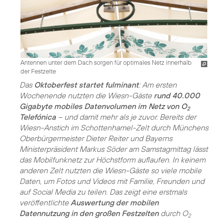
Antennen unter dem Dach sorgen für optimales Netz innerhalb
der Festzelte
Das
Oktoberfest startet fulminant
: Am ersten
Wochenende nutzten die Wiesn-Gäste
rund 40.000
Gigabyte mobiles Datenvolumen im Netz von O
2
Telefónica
– und damit mehr als je zuvor. Bereits der
Wiesn-Anstich im Schottenhamel-Zelt durch Münchens
Oberbürgermeister Dieter Reiter und Bayerns
Ministerpräsident Markus Söder am Samstagmittag lässt
das Mobilfunknetz zur Höchstform auflaufen. In keinem
anderen Zelt nutzten die Wiesn-Gäste so viele mobile
Daten, um Fotos und Videos mit Familie, Freunden und
auf Social Media zu teilen. Das zeigt eine erstmals
veröffentlichte
Auswertung der mobilen
Datennutzung in den großen Festzelten
durch O
2