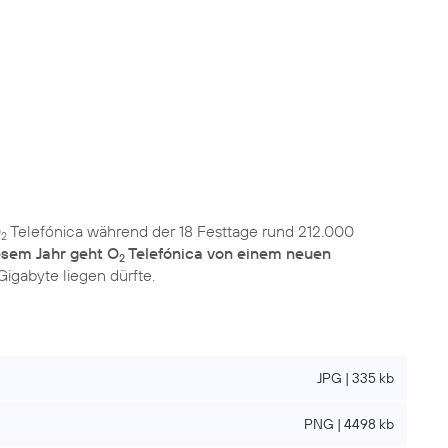
O
Telefónica während der 18 Festtage rund 212.000
2
iesem Jahr geht O
Telefónica von einem neuen
2
Gigabyte liegen dürfte.
JPG | 335 kb
PNG | 4498 kb