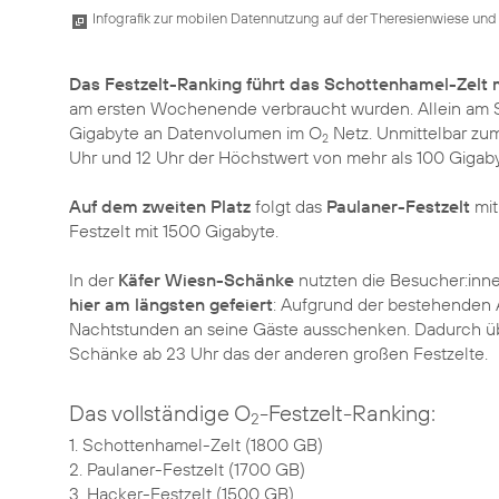
Infografik zur mobilen Datennutzung auf der Theresienwiese und 
Das Festzelt-Ranking führt das Schottenhamel-Zelt
am ersten Wochenende verbraucht wurden. Allein am S
Gigabyte an Datenvolumen im O
Netz. Unmittelbar zum
2
Uhr und 12 Uhr der Höchstwert von mehr als 100 Gigaby
Auf dem zweiten Platz
folgt das
Paulaner-Festzelt
mit
Festzelt mit 1500 Gigabyte.
In der
Käfer Wiesn-Schänke
nutzten die Besucher:inne
hier am längsten gefeiert
: Aufgrund der bestehenden 
Nachtstunden an seine Gäste ausschenken. Dadurch über
Schänke ab 23 Uhr das der anderen großen Festzelte.
Das vollständige O
-Festzelt-Ranking:
2
1. Schottenhamel-Zelt (1800 GB)
2. Paulaner-Festzelt (1700 GB)
3. Hacker-Festzelt (1500 GB)