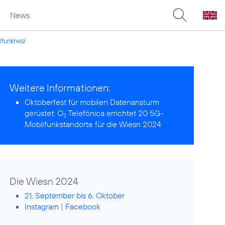
News
funknetz
Weitere Informationen:
Oktoberfest für mobilen Datenansturm
gerüstet:
O
Telefónica errichtet 20 5G-
2
Mobilfunkstandorte für die Wiesn 2024
Die Wiesn 2024
21. September bis 6. Oktober
Instagram
|
Facebook