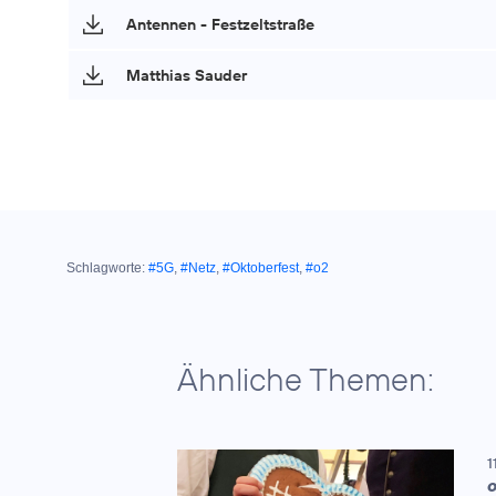
Antennen - Festzeltstraße
Matthias Sauder
Schlagworte:
#5G
,
#Netz
,
#Oktoberfest
,
#o2
Ähnliche Themen:
1
O