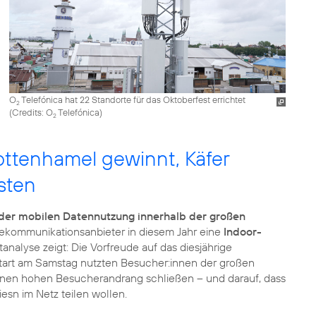
O
Telefónica hat 22 Standorte für das Oktoberfest errichtet
2
(
Credits: O
Telefónica
)
2
ottenhamel gewinnt, Käfer
sten
der mobilen Datennutzung innerhalb der großen
elekommunikationsanbieter in diesem Jahr eine
Indoor-
ltanalyse zeigt: Die Vorfreude auf das diesjährige
Start am Samstag nutzten Besucher:innen der großen
 einen hohen Besucherandrang schließen – und darauf, dass
esn im Netz teilen wollen.