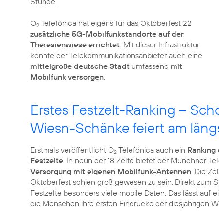
Stunde.
O
Telefónica hat eigens für das Oktoberfest 22
2
zusätzliche 5G-Mobilfunkstandorte auf der
Theresienwiese errichtet
. Mit dieser Infrastruktur
könnte der Telekommunikationsanbieter auch eine
mittelgroße deutsche Stadt
umfassend
mit
Mobilfunk versorgen
.
Erstes Festzelt-Ranking – Sch
Wiesn-Schänke feiert am läng
Erstmals veröffentlicht O
Telefónica auch ein
Ranking 
2
Festzelte
. In neun der 18 Zelte bietet der Münchner T
Versorgung mit eigenen Mobilfunk-Antennen
. Die Ze
Oktoberfest schien groß gewesen zu sein. Direkt zum 
Festzelte besonders viele mobile Daten. Das lässt auf
die Menschen ihre ersten Eindrücke der diesjährigen Wi