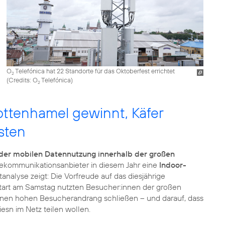
O
Telefónica hat 22 Standorte für das Oktoberfest errichtet
2
(
Credits: O
Telefónica
)
2
ottenhamel gewinnt, Käfer
sten
der mobilen Datennutzung innerhalb der großen
elekommunikationsanbieter in diesem Jahr eine
Indoor-
ltanalyse zeigt: Die Vorfreude auf das diesjährige
Start am Samstag nutzten Besucher:innen der großen
 einen hohen Besucherandrang schließen – und darauf, dass
esn im Netz teilen wollen.