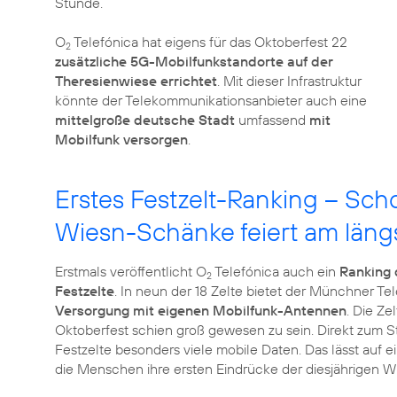
Stunde.
O
Telefónica hat eigens für das Oktoberfest 22
2
zusätzliche 5G-Mobilfunkstandorte auf der
Theresienwiese errichtet
. Mit dieser Infrastruktur
könnte der Telekommunikationsanbieter auch eine
mittelgroße deutsche Stadt
umfassend
mit
Mobilfunk versorgen
.
Erstes Festzelt-Ranking – Sch
Wiesn-Schänke feiert am läng
Erstmals veröffentlicht O
Telefónica auch ein
Ranking 
2
Festzelte
. In neun der 18 Zelte bietet der Münchner T
Versorgung mit eigenen Mobilfunk-Antennen
. Die Ze
Oktoberfest schien groß gewesen zu sein. Direkt zum 
Festzelte besonders viele mobile Daten. Das lässt auf
die Menschen ihre ersten Eindrücke der diesjährigen Wi