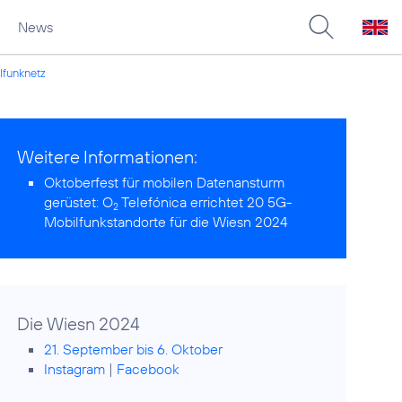
News
funknetz
Weitere Informationen:
Oktoberfest für mobilen Datenansturm
gerüstet:
O
Telefónica errichtet 20 5G-
2
Mobilfunkstandorte für die Wiesn 2024
Die Wiesn 2024
21. September bis 6. Oktober
Instagram
|
Facebook