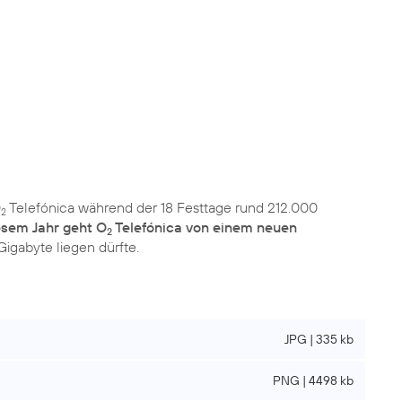
O
Telefónica während der 18 Festtage rund 212.000
2
iesem Jahr geht O
Telefónica von einem neuen
2
Gigabyte liegen dürfte.
JPG | 335 kb
PNG | 4498 kb