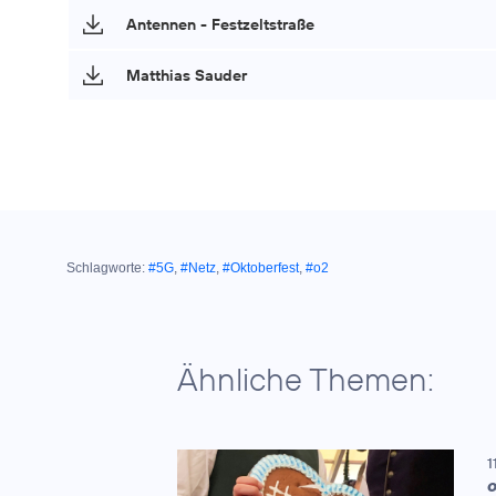
Antennen - Festzeltstraße
Matthias Sauder
Schlagworte:
#5G
,
#Netz
,
#Oktoberfest
,
#o2
Ähnliche Themen:
1
O