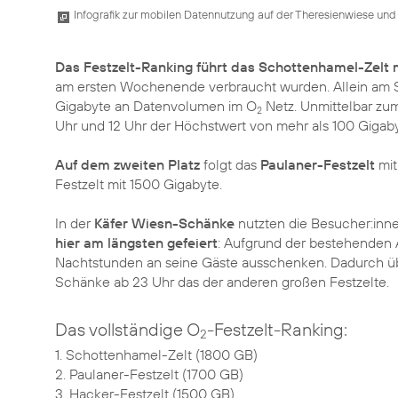
Infografik zur mobilen Datennutzung auf der Theresienwiese und 
Das Festzelt-Ranking führt das Schottenhamel-Zelt
am ersten Wochenende verbraucht wurden. Allein am S
Gigabyte an Datenvolumen im O
Netz. Unmittelbar zum
2
Uhr und 12 Uhr der Höchstwert von mehr als 100 Gigaby
Auf dem zweiten Platz
folgt das
Paulaner-Festzelt
mit
Festzelt mit 1500 Gigabyte.
In der
Käfer Wiesn-Schänke
nutzten die Besucher:inne
hier am längsten gefeiert
: Aufgrund der bestehenden 
Nachtstunden an seine Gäste ausschenken. Dadurch über
Schänke ab 23 Uhr das der anderen großen Festzelte.
Das vollständige O
-Festzelt-Ranking:
2
1. Schottenhamel-Zelt (1800 GB)
2. Paulaner-Festzelt (1700 GB)
3. Hacker-Festzelt (1500 GB)