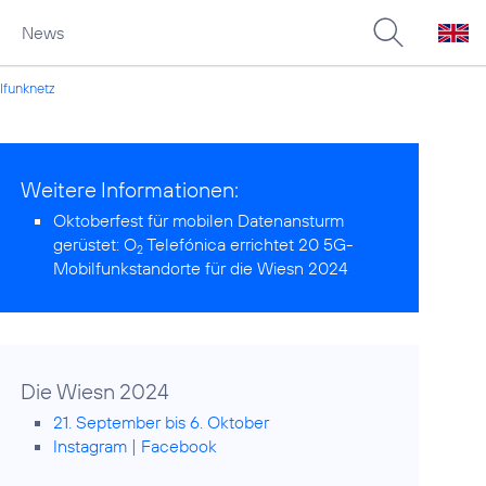
News
funknetz
Weitere Informationen:
Oktoberfest für mobilen Datenansturm
gerüstet:
O
Telefónica errichtet 20 5G-
2
Mobilfunkstandorte für die Wiesn 2024
Die Wiesn 2024
21. September bis 6. Oktober
Instagram
|
Facebook