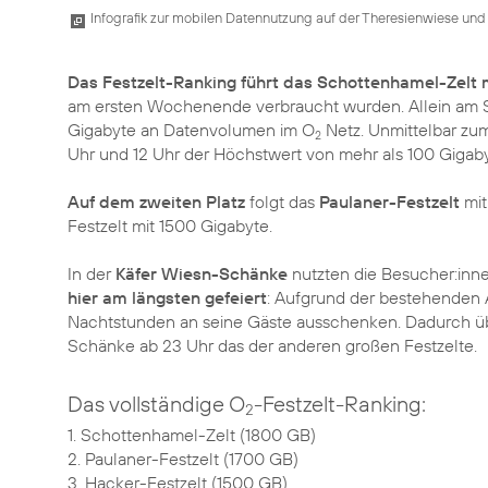
Infografik zur mobilen Datennutzung auf der Theresienwiese und 
Das Festzelt-Ranking führt das Schottenhamel-Zelt
am ersten Wochenende verbraucht wurden. Allein am S
Gigabyte an Datenvolumen im O
Netz. Unmittelbar zum
2
Uhr und 12 Uhr der Höchstwert von mehr als 100 Gigaby
Auf dem zweiten Platz
folgt das
Paulaner-Festzelt
mit
Festzelt mit 1500 Gigabyte.
In der
Käfer Wiesn-Schänke
nutzten die Besucher:inne
hier am längsten gefeiert
: Aufgrund der bestehenden 
Nachtstunden an seine Gäste ausschenken. Dadurch über
Schänke ab 23 Uhr das der anderen großen Festzelte.
Das vollständige O
-Festzelt-Ranking:
2
1. Schottenhamel-Zelt (1800 GB)
2. Paulaner-Festzelt (1700 GB)
3. Hacker-Festzelt (1500 GB)