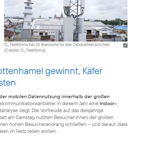
O
Telefónica hat 22 Standorte für das Oktoberfest errichtet
2
(
Credits: O
Telefónica
)
2
ottenhamel gewinnt, Käfer
sten
der mobilen Datennutzung innerhalb der großen
elekommunikationsanbieter in diesem Jahr eine
Indoor-
ltanalyse zeigt: Die Vorfreude auf das diesjährige
Start am Samstag nutzten Besucher:innen der großen
 einen hohen Besucherandrang schließen – und darauf, dass
esn im Netz teilen wollen.