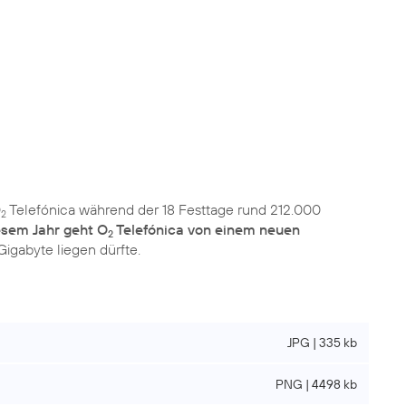
O
Telefónica während der 18 Festtage rund 212.000
2
iesem Jahr geht O
Telefónica von einem neuen
2
Gigabyte liegen dürfte.
JPG | 335 kb
PNG | 4498 kb