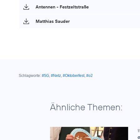
Antennen - Festzeltstraße
Matthias Sauder
Schlagworte:
#5G
,
#Netz
,
#Oktoberfest
,
#o2
Ähnliche Themen:
1
O