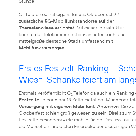
Stunde.
O
Telefónica hat eigens für das Oktoberfest 22
2
zusätzliche 5G-Mobilfunkstandorte auf der
Theresienwiese errichtet
. Mit dieser Infrastruktur
könnte der Telekommunikationsanbieter auch eine
mittelgroße deutsche Stadt
umfassend
mit
Mobilfunk versorgen
.
Erstes Festzelt-Ranking – Sch
Wiesn-Schänke feiert am läng
Erstmals veröffentlicht O
Telefónica auch ein
Ranking 
2
Festzelte
. In neun der 18 Zelte bietet der Münchner T
Versorgung mit eigenen Mobilfunk-Antennen
. Die Ze
Oktoberfest schien groß gewesen zu sein. Direkt zum 
Festzelte besonders viele mobile Daten. Das lässt auf
die Menschen ihre ersten Eindrücke der diesjährigen Wi