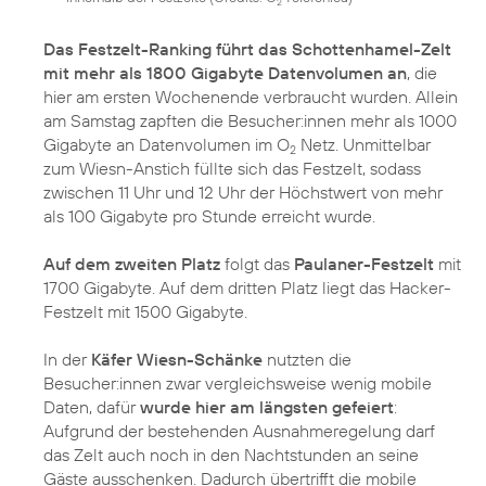
2
Das Festzelt-Ranking führt das Schottenhamel-Zelt
mit mehr als 1800 Gigabyte Datenvolumen an
, die
hier am ersten Wochenende verbraucht wurden. Allein
am Samstag zapften die Besucher:innen mehr als 1000
Gigabyte an Datenvolumen im O
Netz. Unmittelbar
2
zum Wiesn-Anstich füllte sich das Festzelt, sodass
zwischen 11 Uhr und 12 Uhr der Höchstwert von mehr
als 100 Gigabyte pro Stunde erreicht wurde.
Auf dem zweiten Platz
folgt das
Paulaner-Festzelt
mit
1700 Gigabyte. Auf dem dritten Platz liegt das Hacker-
Festzelt mit 1500 Gigabyte.
In der
Käfer Wiesn-Schänke
nutzten die
Besucher:innen zwar vergleichsweise wenig mobile
Daten, dafür
wurde hier am längsten gefeiert
:
Aufgrund der bestehenden Ausnahmeregelung darf
das Zelt auch noch in den Nachtstunden an seine
Gäste ausschenken. Dadurch übertrifft die mobile