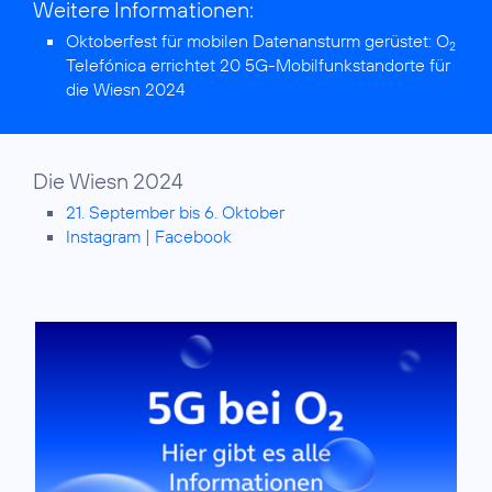
Weitere Informationen:
Oktoberfest für mobilen Datenansturm gerüstet:
O
2
Telefónica errichtet 20 5G-Mobilfunkstandorte für
die Wiesn 2024
Die Wiesn 2024
21. September bis 6. Oktober
Instagram
|
Facebook