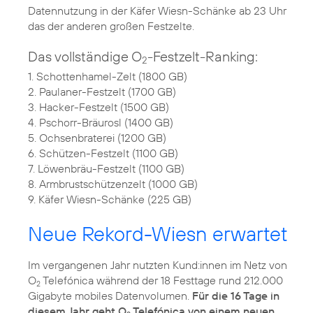
Datennutzung in der Käfer Wiesn-Schänke ab 23 Uhr
das der anderen großen Festzelte.
Das vollständige O
-Festzelt-Ranking:
2
1. Schottenhamel-Zelt (1800 GB)
2. Paulaner-Festzelt (1700 GB)
3. Hacker-Festzelt (1500 GB)
4. Pschorr-Bräurosl (1400 GB)
5. Ochsenbraterei (1200 GB)
6. Schützen-Festzelt (1100 GB)
7. Löwenbräu-Festzelt (1100 GB)
8. Armbrustschützenzelt (1000 GB)
9. Käfer Wiesn-Schänke (225 GB)
Neue Rekord-Wiesn erwartet
Im vergangenen Jahr nutzten Kund:innen im Netz von
O
Telefónica während der 18 Festtage rund 212.000
2
Gigabyte mobiles Datenvolumen.
Für die 16 Tage in
diesem Jahr geht O
Telefónica von einem neuen