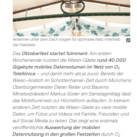
Antennen unter dem Dach sorgen für optimales Netz innerhalb
der Festzelte
Das
Oktoberfest startet fulminant
: Am ersten
Wochenende nutzten die Wiesn-Gäste
rund 40.000
Gigabyte mobiles Datenvolumen im Netz von O
2
Telefónica
– und damit mehr als je zuvor. Bereits der
Wiesn-Anstich im Schottenhamel-Zelt durch Münchens
Oberbürgermeister Dieter Reiter und Bayerns
Ministerpräsident Markus Söder am Samstagmittag lässt
das Mobilfunknetz zur Höchstform auflaufen. In keinem
anderen Zelt nutzten die Wiesn-Gäste so viele mobile
Daten, um Fotos und Videos mit Familie, Freunden und
auf Social Media zu teilen. Das zeigt eine erstmals
veröffentlichte
Auswertung der mobilen
Datennutzung in den großen Festzelten
durch O
2