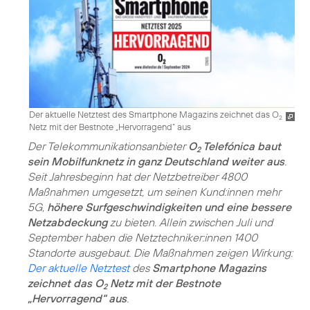
Der aktuelle Netztest des Smartphone Magazins zeichnet das O
2
Netz mit der Bestnote „Hervorragend“ aus
Der Telekommunikationsanbieter
O
Telefónica baut
2
sein Mobilfunknetz in ganz Deutschland weiter aus
.
Seit Jahresbeginn hat der Netzbetreiber 4800
Maßnahmen umgesetzt, um seinen Kund:innen mehr
5G,
höhere Surfgeschwindigkeiten und eine bessere
Netzabdeckung
zu bieten. Allein zwischen Juli und
September haben die Netztechniker:innen 1400
Standorte ausgebaut. Die Maßnahmen zeigen Wirkung:
Der aktuelle Netztest
des
Smartphone Magazins
zeichnet das O
Netz mit der Bestnote
2
„Hervorragend“ aus
.