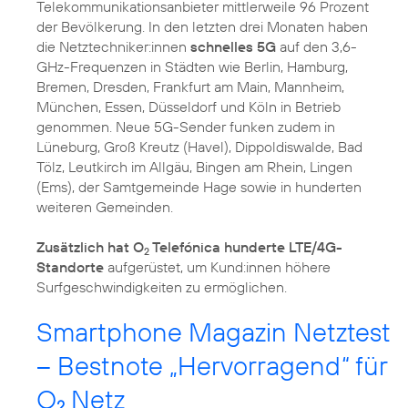
Telekommunikationsanbieter mittlerweile 96 Prozent
der Bevölkerung. In den letzten drei Monaten haben
die Netztechniker:innen
schnelles 5G
auf den 3,6-
GHz-Frequenzen in Städten wie Berlin, Hamburg,
Bremen, Dresden, Frankfurt am Main, Mannheim,
München, Essen, Düsseldorf und Köln in Betrieb
genommen. Neue 5G-Sender funken zudem in
Lüneburg, Groß Kreutz (Havel), Dippoldiswalde, Bad
Tölz, Leutkirch im Allgäu, Bingen am Rhein, Lingen
(Ems), der Samtgemeinde Hage sowie in hunderten
weiteren Gemeinden.
Zusätzlich hat O
Telefónica hunderte LTE/4G-
2
Standorte
aufgerüstet, um Kund:innen höhere
Surfgeschwindigkeiten zu ermöglichen.
Smartphone Magazin Netztest
– Bestnote „Hervorragend“ für
O
Netz
2