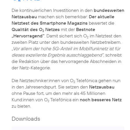
Die kontinuierlichen Investitionen in den
bundesweiten
Netzausbau
machen sich bemerkbar:
Der aktuelle
Netztest des Smartphone Magazins
bewertet die
Qualität des O
Netzes
mit der
Bestnote
2
„Hervorragend“
. Damit sichert sich O
im Netztest den
2
zweiten Platz unter den bundesweiten Netzbetreibern.
„Vor allem der hohe 5G-Anteil im Mobilfunknetz ist für
dieses exzellente Ergebnis ausschlaggebend“,
schreibt
die Redaktion über das hervorragende Abschneiden in
der Netz-Kategorie.
Die Netztechniker:innen von O
Telefónica gehen nun
2
in den Jahresendspurt. Sie setzen den
Netzausbau
ohne Pause fort, um den mehr als 45 Millionen
Kund:innen von O
Telefónica ein
noch besseres Netz
2
zu bieten.
Downloads