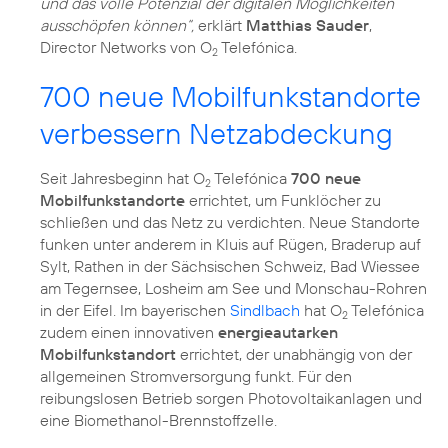
und das volle Potenzial der digitalen Möglichkeiten
ausschöpfen können“,
erklärt
Matthias Sauder
,
Director Networks von O
Telefónica.
2
700 neue Mobilfunkstandorte
verbessern Netzabdeckung
Seit Jahresbeginn hat O
Telefónica
700 neue
2
Mobilfunkstandorte
errichtet, um Funklöcher zu
schließen und das Netz zu verdichten. Neue Standorte
funken unter anderem in Kluis auf Rügen, Braderup auf
Sylt, Rathen in der Sächsischen Schweiz, Bad Wiessee
am Tegernsee, Losheim am See und Monschau-Rohren
in der Eifel. Im bayerischen
Sindlbach
hat O
Telefónica
2
zudem einen innovativen
energieautarken
Mobilfunkstandort
errichtet, der unabhängig von der
allgemeinen Stromversorgung funkt. Für den
reibungslosen Betrieb sorgen Photovoltaikanlagen und
eine Biomethanol-Brennstoffzelle.