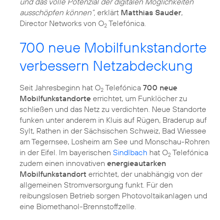
und das volle Potenzial der digitalen Möglichkeiten
ausschöpfen können“,
erklärt
Matthias Sauder
,
Director Networks von O
Telefónica.
2
700 neue Mobilfunkstandorte
verbessern Netzabdeckung
Seit Jahresbeginn hat O
Telefónica
700 neue
2
Mobilfunkstandorte
errichtet, um Funklöcher zu
schließen und das Netz zu verdichten. Neue Standorte
funken unter anderem in Kluis auf Rügen, Braderup auf
Sylt, Rathen in der Sächsischen Schweiz, Bad Wiessee
am Tegernsee, Losheim am See und Monschau-Rohren
in der Eifel. Im bayerischen
Sindlbach
hat O
Telefónica
2
zudem einen innovativen
energieautarken
Mobilfunkstandort
errichtet, der unabhängig von der
allgemeinen Stromversorgung funkt. Für den
reibungslosen Betrieb sorgen Photovoltaikanlagen und
eine Biomethanol-Brennstoffzelle.