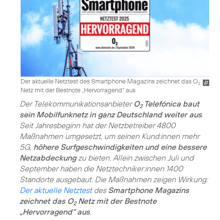
Der aktuelle Netztest des Smartphone Magazins zeichnet das O
2
Netz mit der Bestnote „Hervorragend“ aus
Der Telekommunikationsanbieter
O
Telefónica baut
2
sein Mobilfunknetz in ganz Deutschland weiter aus
.
Seit Jahresbeginn hat der Netzbetreiber 4800
Maßnahmen umgesetzt, um seinen Kund:innen mehr
5G,
höhere Surfgeschwindigkeiten und eine bessere
Netzabdeckung
zu bieten. Allein zwischen Juli und
September haben die Netztechniker:innen 1400
Standorte ausgebaut. Die Maßnahmen zeigen Wirkung:
Der aktuelle Netztest
des
Smartphone Magazins
zeichnet das O
Netz mit der Bestnote
2
„Hervorragend“ aus
.