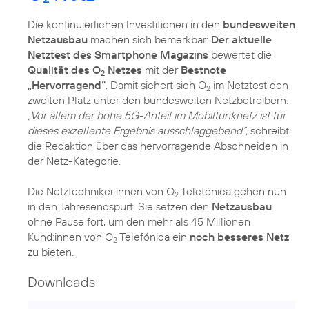
Die kontinuierlichen Investitionen in den
bundesweiten
Netzausbau
machen sich bemerkbar:
Der aktuelle
Netztest des Smartphone Magazins
bewertet die
Qualität des O
Netzes
mit der
Bestnote
2
„Hervorragend“
. Damit sichert sich O
im Netztest den
2
zweiten Platz unter den bundesweiten Netzbetreibern.
„Vor allem der hohe 5G-Anteil im Mobilfunknetz ist für
dieses exzellente Ergebnis ausschlaggebend“,
schreibt
die Redaktion über das hervorragende Abschneiden in
der Netz-Kategorie.
Die Netztechniker:innen von O
Telefónica gehen nun
2
in den Jahresendspurt. Sie setzen den
Netzausbau
ohne Pause fort, um den mehr als 45 Millionen
Kund:innen von O
Telefónica ein
noch besseres Netz
2
zu bieten.
Downloads