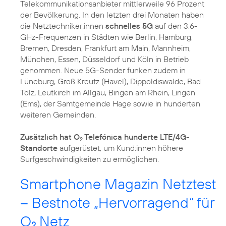
Telekommunikationsanbieter mittlerweile 96 Prozent
der Bevölkerung. In den letzten drei Monaten haben
die Netztechniker:innen
schnelles 5G
auf den 3,6-
GHz-Frequenzen in Städten wie Berlin, Hamburg,
Bremen, Dresden, Frankfurt am Main, Mannheim,
München, Essen, Düsseldorf und Köln in Betrieb
genommen. Neue 5G-Sender funken zudem in
Lüneburg, Groß Kreutz (Havel), Dippoldiswalde, Bad
Tölz, Leutkirch im Allgäu, Bingen am Rhein, Lingen
(Ems), der Samtgemeinde Hage sowie in hunderten
weiteren Gemeinden.
Zusätzlich hat O
Telefónica hunderte LTE/4G-
2
Standorte
aufgerüstet, um Kund:innen höhere
Surfgeschwindigkeiten zu ermöglichen.
Smartphone Magazin Netztest
– Bestnote „Hervorragend“ für
O
Netz
2