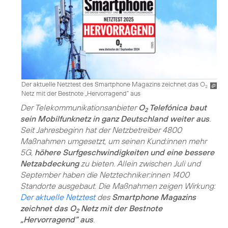
Der aktuelle Netztest des Smartphone Magazins zeichnet das O
2
Netz mit der Bestnote „Hervorragend“ aus
Der Telekommunikationsanbieter
O
Telefónica baut
2
sein Mobilfunknetz in ganz Deutschland weiter aus
.
Seit Jahresbeginn hat der Netzbetreiber 4800
Maßnahmen umgesetzt, um seinen Kund:innen mehr
5G,
höhere Surfgeschwindigkeiten und eine bessere
Netzabdeckung
zu bieten. Allein zwischen Juli und
September haben die Netztechniker:innen 1400
Standorte ausgebaut. Die Maßnahmen zeigen Wirkung:
Der aktuelle Netztest
des
Smartphone Magazins
zeichnet das O
Netz mit der Bestnote
2
„Hervorragend“ aus
.