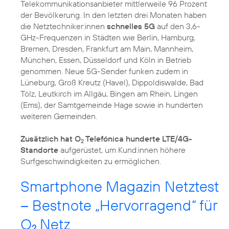
Telekommunikationsanbieter mittlerweile 96 Prozent
der Bevölkerung. In den letzten drei Monaten haben
die Netztechniker:innen
schnelles 5G
auf den 3,6-
GHz-Frequenzen in Städten wie Berlin, Hamburg,
Bremen, Dresden, Frankfurt am Main, Mannheim,
München, Essen, Düsseldorf und Köln in Betrieb
genommen. Neue 5G-Sender funken zudem in
Lüneburg, Groß Kreutz (Havel), Dippoldiswalde, Bad
Tölz, Leutkirch im Allgäu, Bingen am Rhein, Lingen
(Ems), der Samtgemeinde Hage sowie in hunderten
weiteren Gemeinden.
Zusätzlich hat O
Telefónica hunderte LTE/4G-
2
Standorte
aufgerüstet, um Kund:innen höhere
Surfgeschwindigkeiten zu ermöglichen.
Smartphone Magazin Netztest
– Bestnote „Hervorragend“ für
O
Netz
2