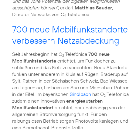
und das volle Potenzial der digitalen Möglichkeiten
ausschöpfen können“,
erklärt
Matthias Sauder
,
Director Networks von O
Telefónica.
2
700 neue Mobilfunkstandorte
verbessern Netzabdeckung
Seit Jahresbeginn hat O
Telefónica
700 neue
2
Mobilfunkstandorte
errichtet, um Funklöcher zu
schließen und das Netz zu verdichten. Neue Standorte
funken unter anderem in Kluis auf Rügen, Braderup auf
Sylt, Rathen in der Sächsischen Schweiz, Bad Wiessee
am Tegernsee, Losheim am See und Monschau-Rohren
in der Eifel. Im bayerischen
Sindlbach
hat O
Telefónica
2
zudem einen innovativen
energieautarken
Mobilfunkstandort
errichtet, der unabhängig von der
allgemeinen Stromversorgung funkt. Für den
reibungslosen Betrieb sorgen Photovoltaikanlagen und
eine Biomethanol-Brennstoffzelle.