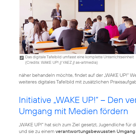
Das digitale Tafelbild umfasst eine komplette Unterrichtseinheit
(
Credits: WAKE UP! // YAEZ // as-artmedia
)
näher behandeln möchte, findet auf der „WAKE UP!“ We
weiteres digitales Tafelbild mit zusätzlichen Praxisaufga
Initiative „WAKE UP!“ – Den 
Umgang mit Medien fördern
„WAKE UP!“ hat sich zum Ziel gesetzt, Jugendliche für d
und sie zu einem
verantwortungsbewussten Umgang m