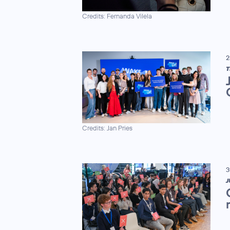
Credits: Fernanda Vilela
2
T
Credits: Jan Pries
3
J