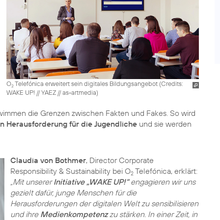
O
Telefónica erweitert sein digitales Bildungsangebot (
Credits:
2
WAKE UP! // YAEZ // as-artmedia
)
hwimmen die Grenzen zwischen Fakten und Fakes. So wird
n Herausforderung für die Jugendliche
und sie werden
Claudia von Bothmer
, Director Corporate
Responsibility & Sustainability bei O
Telefónica, erklärt:
2
„Mit unserer
Initiative „WAKE UP!“
engagieren wir uns
gezielt dafür, junge Menschen für die
Herausforderungen der digitalen Welt zu sensibilisieren
und ihre
Medienkompetenz
zu stärken. In einer Zeit, in