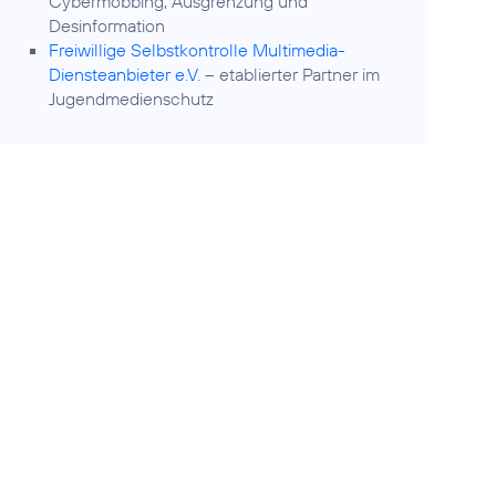
Cybermobbing, Ausgrenzung und
Desinformation
Freiwillige Selbstkontrolle Multimedia-
Diensteanbieter e.V.
– etablierter Partner im
Jugendmedienschutz