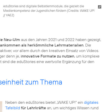
eduStories sind digitale Selbstlernmodule, die gezielt die
Medienkompetenz der Jugendlichen fördern (
Credits: WAKE UP!
// YAEZ
)
le Neu-Ulm
aus den Jahren 2021 und 2022 haben gezeigt,
 ankommen als herkömmliche Lehrmaterialien
. Die
ktiver, vor allem durch den kreativen Einsatz von Videos.
iger denn je,
innovative Formate zu nutzen
, um komplexe
 sind die eduStories eine wertvolle Ergänzung für den
htseinheit zum Thema
Neben den eduStories bietet „WAKE UP!“ ein
digitales
Tafelbild
für Lehrkräfte
an, um wichtiges Wissen rund