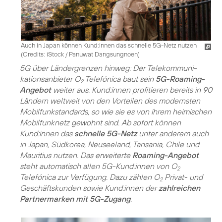
Auch in Japan können Kund:innen das schnelle 5G-Netz nutzen
(
Credits: iStock / Panuwat Dangsungnoen
)
5G über Ländergrenzen hinweg: Der Telekommuni­
kationsanbieter O
Telefónica baut sein
5G-Roaming-
2
Angebot
weiter aus. Kund:innen profitieren bereits in 90
Ländern weltweit von den Vorteilen des modernsten
Mobilfunkstandards, so wie sie es von ihrem heimischen
Mobilfunknetz gewohnt sind. Ab sofort können
Kund:innen das
schnelle 5G-Netz
unter anderem auch
in Japan, Südkorea, Neuseeland, Tansania, Chile und
Mauritius nutzen. Das erweiterte
Roaming-Angebot
steht automatisch allen 5G-Kund:innen von O
2
Telefónica zur Verfügung. Dazu zählen O
Privat- und
2
Geschäftskunden sowie Kund:innen der
zahlreichen
Partnermarken mit 5G-Zugang
.