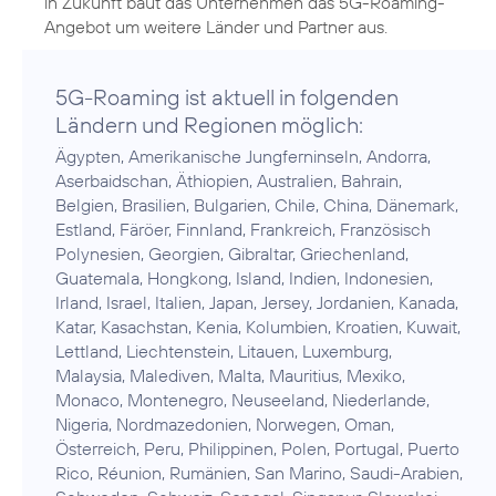
in Zukunft baut das Unternehmen das 5G-Roaming-
Angebot um weitere Länder und Partner aus.
5G-Roaming ist aktuell in folgenden
Ländern und Regionen möglich:
Ägypten, Amerikanische Jungferninseln, Andorra,
Aserbaidschan, Äthiopien, Australien, Bahrain,
Belgien, Brasilien, Bulgarien, Chile, China, Dänemark,
Estland, Färöer, Finnland, Frankreich, Französisch
Polynesien, Georgien, Gibraltar, Griechenland,
Guatemala, Hongkong, Island, Indien, Indonesien,
Irland, Israel, Italien, Japan, Jersey, Jordanien, Kanada,
Katar, Kasachstan, Kenia, Kolumbien, Kroatien, Kuwait,
Lettland, Liechtenstein, Litauen, Luxemburg,
Malaysia, Malediven, Malta, Mauritius, Mexiko,
Monaco, Montenegro, Neuseeland, Niederlande,
Nigeria, Nordmazedonien, Norwegen, Oman,
Österreich, Peru, Philippinen, Polen, Portugal, Puerto
Rico, Réunion, Rumänien, San Marino, Saudi-Arabien,