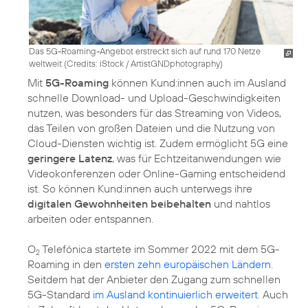
Das 5G-Roaming-Angebot erstreckt sich auf rund 170 Netze
weltweit (
Credits: iStock / ArtistGNDphotography
)
Mit
5G-Roaming
können Kund:innen auch im Ausland
schnelle Download- und Upload-Geschwindigkeiten
nutzen, was besonders für das Streaming von Videos,
das Teilen von großen Dateien und die Nutzung von
Cloud-Diensten wichtig ist. Zudem ermöglicht 5G eine
geringere Latenz
, was für Echtzeitanwendungen wie
Videokonferenzen oder Online-Gaming entscheidend
ist. So können Kund:innen auch unterwegs ihre
digitalen Gewohnheiten beibehalten
und nahtlos
arbeiten oder entspannen.
O
Telefónica startete im Sommer 2022 mit dem 5G-
2
Roaming in den
ersten zehn europäischen Ländern
.
Seitdem hat der Anbieter den Zugang zum schnellen
5G-Standard
im Ausland kontinuierlich erweitert
. Auch