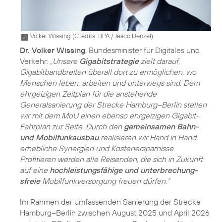
Volker Wissing (
Credits: BPA / Jesco Denzel
)
Dr. Volker Wissing
, Bundesminister für Digitales und
Verkehr:
„Unsere
Gigabitstrategie
zielt darauf,
Gigabitbandbreiten überall dort zu ermöglichen, wo
Menschen leben, arbeiten und unterwegs sind. Dem
ehrgeizigen Zeitplan für die anstehende
Generalsanierung der Strecke Hamburg–Berlin stellen
wir mit dem MoU einen ebenso ehrgeizigen Gigabit-
Fahrplan zur Seite. Durch den
gemeinsamen Bahn-
und Mobilfunkausbau
realisieren wir Hand in Hand
erhebliche Synergien und Kostenersparnisse.
Profitieren werden alle Reisenden, die sich in Zukunft
auf eine
hochleistungsfähige und unterbrechung­
sfreie
Mobilfunkversorgung freuen dürfen.“
Im Rahmen der umfassenden Sanierung der Strecke
Hamburg–Berlin zwischen August 2025 und April 2026