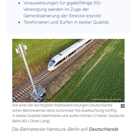
Voraussetzungen für gigabitfähige 5G-
Versorgung werden im Zuge der
Generalsanierung der Strecke erprobt
Telefonieren und Surfen in bester Qualität
Auf einer der wichtigsten Städteverbindungen Deutschlands
sollen Bahnreisende dank lückenloser 5G-Ausleuchtung künftig
in bester Qualität telefonieren und surfen können (
Credits: Deutsche
Bahn AG / Oliver Lang
)
Die Bahnstrecke Hamburg–Berlin soll
Deutschlands