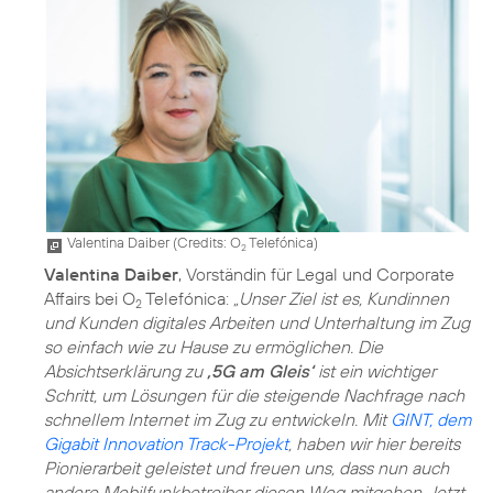
Valentina Daiber (
Credits: O
Telefónica
)
2
Valentina Daiber
, Vorständin für Legal und Corporate
Affairs bei O
Telefónica:
„Unser Ziel ist es, Kundinnen
2
und Kunden digitales Arbeiten und Unterhaltung im Zug
so einfach wie zu Hause zu ermöglichen. Die
Absichtserklärung zu
,5G am Gleis‘
ist ein wichtiger
Schritt, um Lösungen für die steigende Nachfrage nach
schnellem Internet im Zug zu entwickeln. Mit
GINT, dem
Gigabit Innovation Track-Projekt
, haben wir hier bereits
Pionierarbeit geleistet und freuen uns, dass nun auch
andere Mobilfunkbetreiber diesen Weg mitgehen. Jetzt