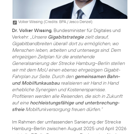
Volker Wissing (
Credits: BPA / Jesco Denzel
)
Dr. Volker Wissing
, Bundesminister für Digitales und
Verkehr:
„Unsere
Gigabitstrategie
zielt darauf,
Gigabitbandbreiten überall dort zu ermöglichen, wo
Menschen leben, arbeiten und unterwegs sind. Dem
ehrgeizigen Zeitplan für die anstehende
Generalsanierung der Strecke Hamburg–Berlin stellen
wir mit dem MoU einen ebenso ehrgeizigen Gigabit-
Fahrplan zur Seite. Durch den
gemeinsamen Bahn-
und Mobilfunkausbau
realisieren wir Hand in Hand
erhebliche Synergien und Kostenersparnisse.
Profitieren werden alle Reisenden, die sich in Zukunft
auf eine
hochleistungsfähige und unterbrechung­
sfreie
Mobilfunkversorgung freuen dürfen.“
Im Rahmen der umfassenden Sanierung der Strecke
Hamburg–Berlin zwischen August 2025 und April 2026