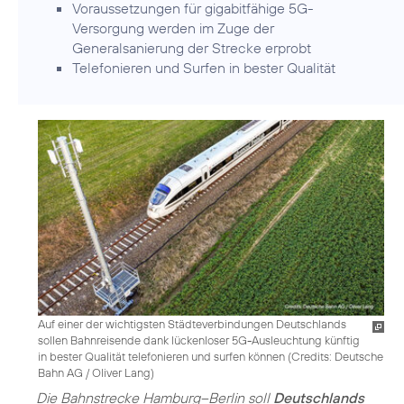
Voraussetzungen für gigabitfähige 5G-
Versorgung werden im Zuge der
Generalsanierung der Strecke erprobt
Telefonieren und Surfen in bester Qualität
Auf einer der wichtigsten Städteverbindungen Deutschlands
sollen Bahnreisende dank lückenloser 5G-Ausleuchtung künftig
in bester Qualität telefonieren und surfen können (
Credits: Deutsche
Bahn AG / Oliver Lang
)
Die Bahnstrecke Hamburg–Berlin soll
Deutschlands