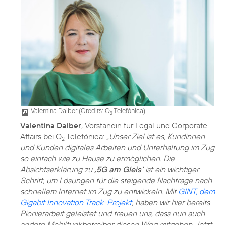
Valentina Daiber (
Credits: O
Telefónica
)
2
Valentina Daiber
, Vorständin für Legal und Corporate
Affairs bei O
Telefónica:
„Unser Ziel ist es, Kundinnen
2
und Kunden digitales Arbeiten und Unterhaltung im Zug
so einfach wie zu Hause zu ermöglichen. Die
Absichtserklärung zu
,5G am Gleis‘
ist ein wichtiger
Schritt, um Lösungen für die steigende Nachfrage nach
schnellem Internet im Zug zu entwickeln. Mit
GINT, dem
Gigabit Innovation Track-Projekt
, haben wir hier bereits
Pionierarbeit geleistet und freuen uns, dass nun auch
andere Mobilfunkbetreiber diesen Weg mitgehen. Jetzt