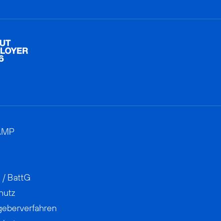
AMP
 / BattG
hutz
geberverfahren