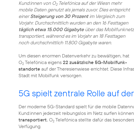
Kund:innen von O
Telefónica auf der Wiesn mehr
2
mobile Daten genutzt als jemals zuvor. Dies entspricht
einer
Steigerung von 30 Prozent
im Vergleich zum
Vorjahr. Durchschnittlich wurden an den 16 Festtagen
täglich etwa 15.000 Gigabyte
über das Mobilfunknetz
transportiert, während es im Vorjahr an 18 Festtagen
noch durchschnittlich 11.800 Gigabyte waren.
Um diesen enormen Datenverkehr zu bewältigen, hat
O
Telefónica eigens
22 zusätzliche 5G-Mobilfunk­
2
standorte
auf der Theresienwiese errichtet. Diese Infr
Stadt mit Mobilfunk versorgen.
5G spielt zentrale Rolle auf de
Der moderne 5G-Standard spielt für die mobile Datennu
Kund:innen jederzeit reibungslos im Netz surfen können
transportiert.
O
Telefónica stellte dafür das besonder
2
Verfügung.