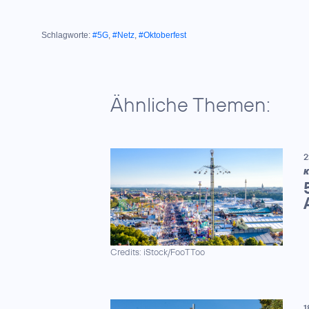
Schlagworte:
#5G
,
#Netz
,
#Oktoberfest
Ähnliche Themen:
2
K
Credits: iStock/FooTToo
1