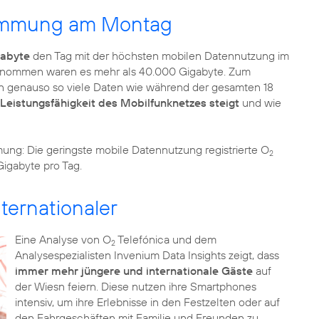
timmung am Montag
gabyte
den Tag mit der höchsten mobilen Datennutzung im
ommen waren es mehr als 40.000 Gigabyte. Zum
en genauso so viele Daten wie während der gesamten 18
Leistungsfähigkeit des Mobilfunknetzes steigt
und wie
g: Die geringste mobile Datennutzung registrierte O
2
Gigabyte pro Tag.
ternationaler
Eine Analyse von O
Telefónica und dem
2
Analysespezialisten Invenium Data Insights zeigt, dass
immer mehr jüngere und internationale Gäste
auf
der Wiesn feiern. Diese nutzen ihre Smartphones
intensiv, um ihre Erlebnisse in den Festzelten oder auf
den Fahrgeschäften mit Familie und Freunden zu