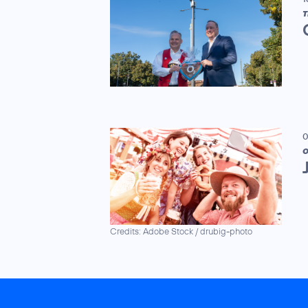
T
0
O
Credits: Adobe Stock / drubig-photo