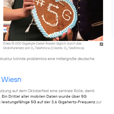
Etwa 15.000 Gigabyte Daten flossen täglich durch das
Mobilfunknetz von O
Telefónica (
Credits: O
Telefónica
)
2
2
astruktur könnte problemlos eine mittelgroße deutsche
r Wiesn
tzung auf dem Oktoberfest eine zentrale Rolle, damit
.
Ein Drittel aller mobilen Daten wurde über 5G
s
leistungsfähige 5G auf der 3,6 Gigahertz-Frequenz
zur