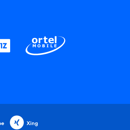
be
Xing