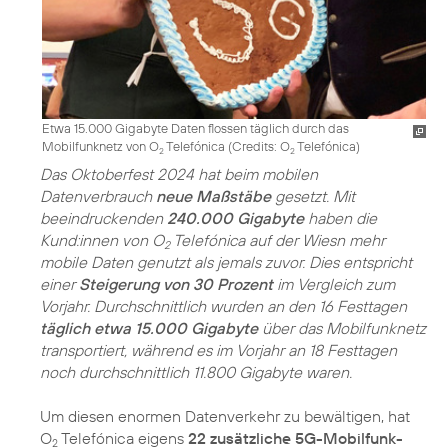
Etwa 15.000 Gigabyte Daten flossen täglich durch das
Mobilfunknetz von O
Telefónica (
Credits: O
Telefónica
)
2
2
Das Oktoberfest 2024 hat beim mobilen
Datenverbrauch
neue Maßstäbe
gesetzt. Mit
beeindruckenden
240.000 Gigabyte
haben die
Kund:innen von O
Telefónica auf der Wiesn mehr
2
mobile Daten genutzt als jemals zuvor. Dies entspricht
einer
Steigerung von 30 Prozent
im Vergleich zum
Vorjahr. Durchschnittlich wurden an den 16 Festtagen
täglich etwa 15.000 Gigabyte
über das Mobilfunknetz
transportiert, während es im Vorjahr an 18 Festtagen
noch durchschnittlich 11.800 Gigabyte waren.
Um diesen enormen Datenverkehr zu bewältigen, hat
O
Telefónica eigens
22 zusätzliche 5G-Mobilfunk­
2