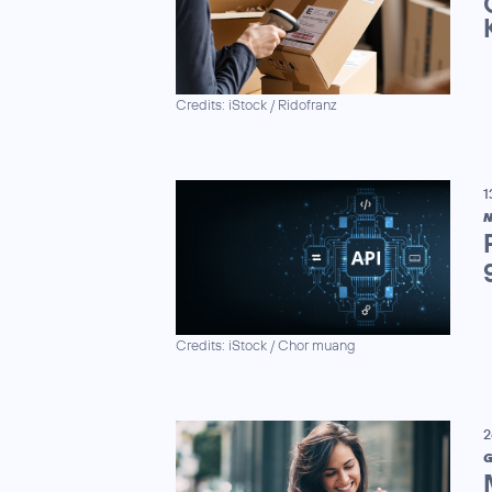
Credits: iStock / Ridofranz
1
N
Credits: iStock / Chor muang
2
G