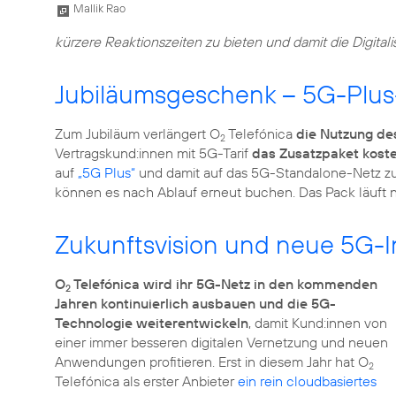
Mallik Rao
kürzere Reaktionszeiten zu bieten und damit die Digita
Jubiläumsgeschenk – 5G-Plus-
Zum Jubiläum verlängert O
Telefónica
die Nutzung de
2
Vertragskund:innen mit 5G-Tarif
das Zusatzpaket kost
auf
„5G Plus“
und damit auf das 5G-Standalone-Netz zug
können es nach Ablauf erneut buchen. Das Pack läuft 
Zukunftsvision und neue 5G-
O
Telefónica wird ihr 5G-Netz in den kommenden
2
Jahren kontinuierlich ausbauen und die 5G-
Technologie weiterentwickeln
, damit Kund:innen von
einer immer besseren digitalen Vernetzung und neuen
Anwendungen profitieren. Erst in diesem Jahr hat O
2
Telefónica als erster Anbieter
ein rein cloudbasiertes