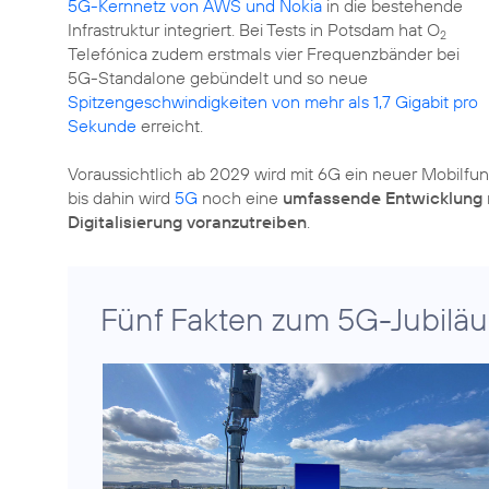
5G-Kernnetz von AWS und Nokia
in die bestehende
Infrastruktur integriert. Bei Tests in Potsdam hat O
2
Telefónica zudem erstmals vier Frequenzbänder bei
5G-Standalone gebündelt und so neue
Spitzengeschwindigkeiten von mehr als 1,7 Gigabit pro
Sekunde
erreicht.
Voraussichtlich ab 2029 wird mit 6G ein neuer Mobilfun
bis dahin wird
5G
noch eine
umfassende Entwicklung
Digitalisierung voranzutreiben
.
Fünf Fakten zum 5G-Jubilä