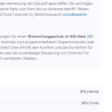
r die Vernetzung der Zukunft geschaffen. Ein wichtiges
samte Netz vom Kern bis zur Antenne betrifft. Neben
d Core“) erprobt O
Telefónica auch
cloudbasierte
2
 sorgen für einen
Entwicklungsschub im 5G-Netz
.
Mit
z erstmals zum programmierbaren Supercomputer, was
ert. Dies erhöht den Komfort und die Sicherheit für
n wie die zuverlässige Steuerung von Drohnen für
n vernetzten Städten.
JPG | 661 kb
JPG | 11 mb