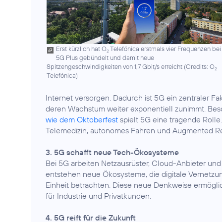
Erst kürzlich hat O
Telefónica erstmals vier Frequenzen bei
2
5G Plus gebündelt und damit neue
Spitzengeschwindigkeiten von 1,7 Gbit/s erreicht (
Credits: O
2
Telefónica
)
Internet versorgen. Dadurch ist 5G ein zentraler 
deren Wachstum weiter exponentiell zunimmt. Bes
wie dem Oktoberfest
spielt 5G eine tragende Rolle
Telemedizin, autonomes Fahren und Augmented Real
3. 5G schafft neue Tech-Ökosysteme
Bei 5G arbeiten Netzausrüster, Cloud-Anbieter u
entstehen neue Ökosysteme, die digitale Vernetz
Einheit betrachten. Diese neue Denkweise ermö
für Industrie und Privatkunden.
4. 5G reift für die Zukunft