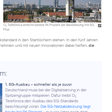
O
Telefónica erreicht bereits 96 Prozent der Bevölkerung mit 5G
2
Plus
kstandard in den Startlöchern stehen. In den fünf Jahren
nehmen und mit neuen Innovationen dabei helfen,
die
um:
1. 5G-Ausbau – schneller als je zuvor
Deutschland muss bei der Digitalisierung in der
Spitzengruppe mitspielen. Dafür treibt O
2
Telefónica den Ausbau des 5G-Standards
beschleunigt voran.
Die 5G-Netzabdeckung liegt
heute bei 96 Prozent
– nur vier Jahre nach dem