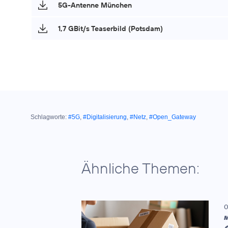
5G-Antenne München
1,7 GBit/s Teaserbild (Potsdam)
Schlagworte:
#5G
,
#Digitalisierung
,
#Netz
,
#Open_Gateway
Ähnliche Themen:
0
M