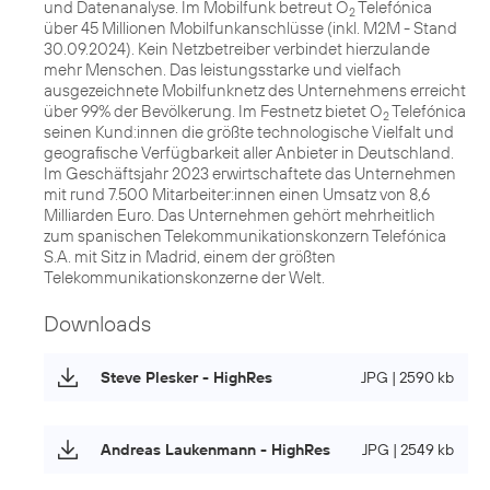
und Datenanalyse. Im Mobilfunk betreut O
Telefónica
2
über 45 Millionen Mobilfunkanschlüsse (inkl. M2M - Stand
30.09.2024). Kein Netzbetreiber verbindet hierzulande
mehr Menschen. Das leistungsstarke und vielfach
ausgezeichnete Mobilfunknetz des Unternehmens erreicht
über 99% der Bevölkerung. Im Festnetz bietet O
Telefónica
2
seinen Kund:innen die größte technologische Vielfalt und
geografische Verfügbarkeit aller Anbieter in Deutschland.
Im Geschäftsjahr 2023 erwirtschaftete das Unternehmen
mit rund 7.500 Mitarbeiter:innen einen Umsatz von 8,6
Milliarden Euro. Das Unternehmen gehört mehrheitlich
zum spanischen Telekommunikationskonzern Telefónica
S.A. mit Sitz in Madrid, einem der größten
Telekommunikationskonzerne der Welt.
Downloads
Steve Plesker - HighRes
JPG | 2590 kb
Andreas Laukenmann - HighRes
JPG | 2549 kb