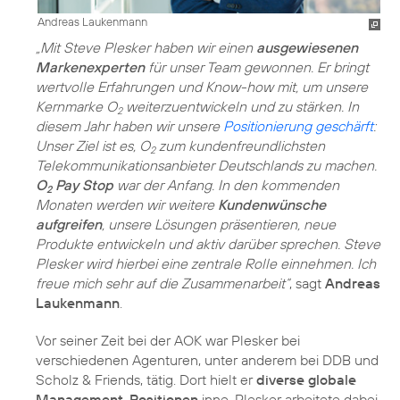
Andreas Laukenmann
„Mit Steve Plesker haben wir einen
ausgewiesenen
Markenexperten
für unser Team gewonnen. Er bringt
wertvolle Erfahrungen und Know-how mit, um unsere
Kernmarke O
weiterzuentwickeln und zu stärken. In
2
diesem Jahr haben wir unsere
Positionierung geschärft
:
Unser Ziel ist es, O
zum kundenfreundlichsten
2
Telekommunikationsanbieter Deutschlands zu machen.
O
Pay Stop
war der Anfang. In den kommenden
2
Monaten werden wir weitere
Kundenwünsche
aufgreifen
, unsere Lösungen präsentieren, neue
Produkte entwickeln und aktiv darüber sprechen. Steve
Plesker wird hierbei eine zentrale Rolle einnehmen. Ich
freue mich sehr auf die Zusammenarbeit“
, sagt
Andreas
Laukenmann
.
Vor seiner Zeit bei der AOK war Plesker bei
verschiedenen Agenturen, unter anderem bei DDB und
Scholz & Friends, tätig. Dort hielt er
diverse globale
Management-Positionen
inne. Plesker arbeitete dabei