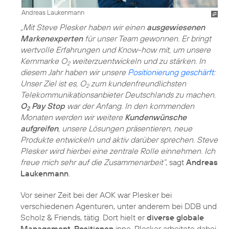
Andreas Laukenmann
„Mit Steve Plesker haben wir einen
ausgewiesenen
Markenexperten
für unser Team gewonnen. Er bringt
wertvolle Erfahrungen und Know-how mit, um unsere
Kernmarke O
weiterzuentwickeln und zu stärken. In
2
diesem Jahr haben wir unsere
Positionierung geschärft
:
Unser Ziel ist es, O
zum kundenfreundlichsten
2
Telekommunikationsanbieter Deutschlands zu machen.
O
Pay Stop
war der Anfang. In den kommenden
2
Monaten werden wir weitere
Kundenwünsche
aufgreifen
, unsere Lösungen präsentieren, neue
Produkte entwickeln und aktiv darüber sprechen. Steve
Plesker wird hierbei eine zentrale Rolle einnehmen. Ich
freue mich sehr auf die Zusammenarbeit“
, sagt
Andreas
Laukenmann
.
Vor seiner Zeit bei der AOK war Plesker bei
verschiedenen Agenturen, unter anderem bei DDB und
Scholz & Friends, tätig. Dort hielt er
diverse globale
Management-Positionen
inne. Plesker arbeitete dabei