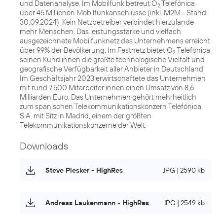
und Datenanalyse. Im Mobilfunk betreut O
Telefónica
2
über 45 Millionen Mobilfunkanschlüsse (inkl. M2M - Stand
30.09.2024). Kein Netzbetreiber verbindet hierzulande
mehr Menschen. Das leistungsstarke und vielfach
ausgezeichnete Mobilfunknetz des Unternehmens erreicht
über 99% der Bevölkerung. Im Festnetz bietet O
Telefónica
2
seinen Kund:innen die größte technologische Vielfalt und
geografische Verfügbarkeit aller Anbieter in Deutschland.
Im Geschäftsjahr 2023 erwirtschaftete das Unternehmen
mit rund 7.500 Mitarbeiter:innen einen Umsatz von 8,6
Milliarden Euro. Das Unternehmen gehört mehrheitlich
zum spanischen Telekommunikationskonzern Telefónica
S.A. mit Sitz in Madrid, einem der größten
Telekommunikationskonzerne der Welt.
Downloads
Steve Plesker - HighRes
JPG | 2590 kb
Andreas Laukenmann - HighRes
JPG | 2549 kb