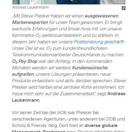
Andreas Laukenmann
„Mit Steve Plesker haben wir einen
ausgewiesenen
Markenexperten
für unser Team gewonnen. Er bringt
wertvolle Erfahrungen und Know-how mit, um unsere
Kernmarke O
weiterzuentwickeln und zu stärken. In
2
diesem Jahr haben wir unsere
Positionierung geschärft
:
Unser Ziel ist es, O
zum kundenfreundlichsten
2
Telekommunikationsanbieter Deutschlands zu machen.
O
Pay Stop
war der Anfang. In den kommenden
2
Monaten werden wir weitere
Kundenwünsche
aufgreifen
, unsere Lösungen präsentieren, neue
Produkte entwickeln und aktiv darüber sprechen. Steve
Plesker wird hierbei eine zentrale Rolle einnehmen. Ich
freue mich sehr auf die Zusammenarbeit“
, sagt
Andreas
Laukenmann
.
Vor seiner Zeit bei der AOK war Plesker bei
verschiedenen Agenturen, unter anderem bei DDB und
Scholz & Friends, tätig. Dort hielt er
diverse globale
Management-Positionen
inne. Plesker arbeitete dabei