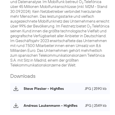
und Datenanalyse. Im Mobilfunk betreut O
Telefónica
2
über 45 Millionen Mobilfunkanschlüsse (inkl. M2M - Stand
30.09.2024). Kein Netzbetreiber verbindet hierzulande
mehr Menschen. Das leistungsstarke und vielfach
ausgezeichnete Mobilfunknetz des Unternehmens erreicht
über 99% der Bevölkerung. Im Festnetz bietet O
Telefónica
2
seinen Kund:innen die größte technologische Vielfalt und
geografische Verfügbarkeit aller Anbieter in Deutschland.
Im Geschäftsjahr 2023 erwirtschaftete das Unternehmen
mit rund 7.500 Mitarbeiter:innen einen Umsatz von 8,6
Milliarden Euro. Das Unternehmen gehört mehrheitlich
zum spanischen Telekommunikationskonzern Telefónica
S.A. mit Sitz in Madrid, einem der größten
Telekommunikationskonzerne der Welt.
Downloads
Steve Plesker - HighRes
JPG | 2590 kb
Andreas Laukenmann - HighRes
JPG | 2549 kb