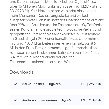
und Datenanalyse. Im Mobilfunk betreut O
Telefónica
2
über 45 Millionen Mobilfunkanschlüsse (inkl. M2M - Stand
30.09.2024). Kein Netzbetreiber verbindet hierzulande
mehr Menschen. Das leistungsstarke und vielfach
ausgezeichnete Mobilfunknetz des Unternehmens erreicht
über 99% der Bevölkerung. Im Festnetz bietet O
Telefónica
2
seinen Kund:innen die größte technologische Vielfalt und
geografische Verfügbarkeit aller Anbieter in Deutschland.
Im Geschäftsjahr 2023 erwirtschaftete das Unternehmen
mit rund 7.500 Mitarbeiter:innen einen Umsatz von 8,6
Milliarden Euro. Das Unternehmen gehört mehrheitlich
zum spanischen Telekommunikationskonzern Telefónica
S.A. mit Sitz in Madrid, einem der größten
Telekommunikationskonzerne der Welt.
Downloads
Steve Plesker - HighRes
JPG | 2590 kb
Andreas Laukenmann - HighRes
JPG | 2549 kb