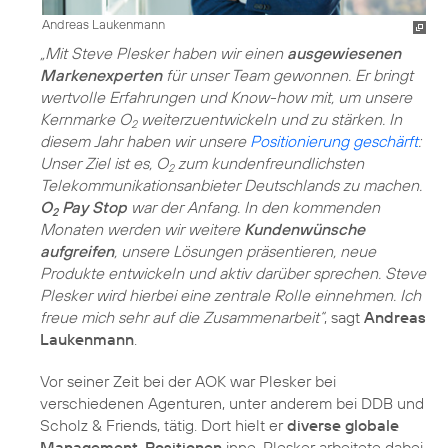
Andreas Laukenmann
„Mit Steve Plesker haben wir einen
ausgewiesenen
Markenexperten
für unser Team gewonnen. Er bringt
wertvolle Erfahrungen und Know-how mit, um unsere
Kernmarke O
weiterzuentwickeln und zu stärken. In
2
diesem Jahr haben wir unsere
Positionierung geschärft
:
Unser Ziel ist es, O
zum kundenfreundlichsten
2
Telekommunikationsanbieter Deutschlands zu machen.
O
Pay Stop
war der Anfang. In den kommenden
2
Monaten werden wir weitere
Kundenwünsche
aufgreifen
, unsere Lösungen präsentieren, neue
Produkte entwickeln und aktiv darüber sprechen. Steve
Plesker wird hierbei eine zentrale Rolle einnehmen. Ich
freue mich sehr auf die Zusammenarbeit“
, sagt
Andreas
Laukenmann
.
Vor seiner Zeit bei der AOK war Plesker bei
verschiedenen Agenturen, unter anderem bei DDB und
Scholz & Friends, tätig. Dort hielt er
diverse globale
Management-Positionen
inne. Plesker arbeitete dabei