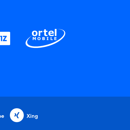
be
Xing