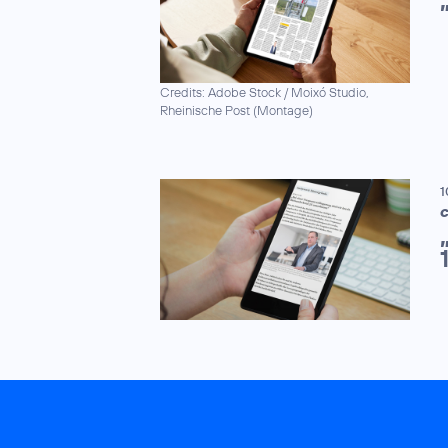
Credits: Adobe Stock / Moixó Studio,
Rheinische Post (Montage)
1
C