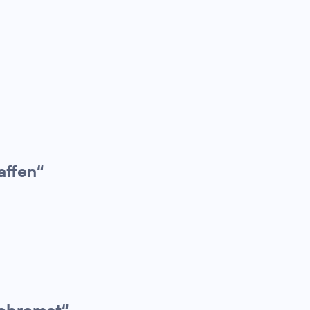
affen“
gebremst“