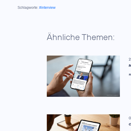
Schlagworte:
#interview
Ähnliche Themen:
2
M
0
C