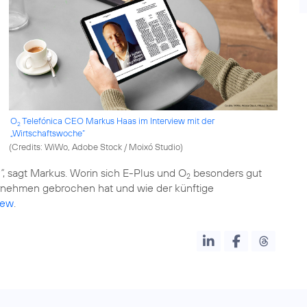
O
Telefónica CEO Markus Haas im Interview mit der
2
„Wirtschaftswoche“
(
Credits: WiWo, Adobe Stock / Moixó Studio
)
“
, sagt Markus. Worin sich E-Plus und O
besonders gut
2
nehmen gebrochen hat und wie der künftige
iew
.