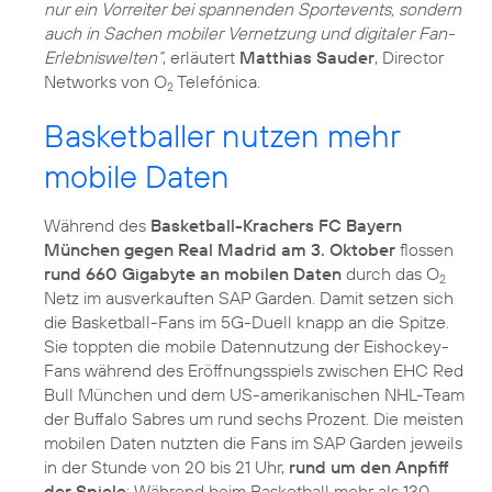
nur ein Vorreiter bei spannenden Sportevents, sondern
auch in Sachen mobiler Vernetzung und digitaler Fan-
Erlebniswelten“
, erläutert
Matthias Sauder
, Director
Networks von O
Telefónica.
2
Basketballer nutzen mehr
mobile Daten
Während des
Basketball-Krachers FC Bayern
München gegen Real Madrid am 3. Oktober
flossen
rund 660 Gigabyte an mobilen Daten
durch das O
2
Netz im ausverkauften SAP Garden. Damit setzen sich
die Basketball-Fans im 5G-Duell knapp an die Spitze.
Sie toppten die mobile Datennutzung der Eishockey-
Fans während des Eröffnungsspiels zwischen EHC Red
Bull München und dem US-amerikanischen NHL-Team
der Buffalo Sabres um rund sechs Prozent. Die meisten
mobilen Daten nutzten die Fans im SAP Garden jeweils
in der Stunde von 20 bis 21 Uhr,
rund um den Anpfiff
der Spiele
: Während beim Basketball mehr als 130