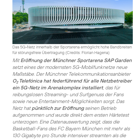
Das 5G-Netz innerhalb der Sportarena ermöglicht hohe Bandbreiten
für störungsfreie Übertragung (
Credits: Florian Hagena
)
Mit
Eröffnung der Münchner Sportarena SAP Garden
setzt eines der modernsten 5G-Mobilfunknetze neue
Maßstäbe. Der Münchner Telekommunikationsanbieter
O
Telefónica hat federführend für alle Netzbetreiber
2
ein 5G-Netz im Arenakomplex installiert
, das für
reibungslosen Streaming- und Surfgenuss der Fans
sowie neue Entertainment-Möglichkeiten sorgt. Das
Netz hat
pünktlich zur Eröffnung
seinen Betrieb
aufgenommen und wurde direkt dem ersten Härtetest
unterzogen. Eine Datenauswertung zeigt, dass die
Basketball-Fans des FC Bayern München mit mehr als
130 Gigabyte pro Stunde intensiver streamten als die