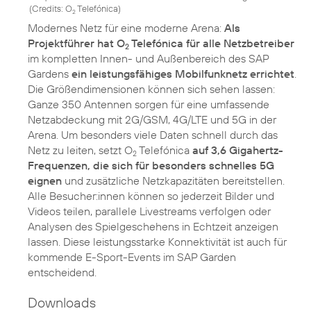
(
Credits: O
Telefónica
)
2
Modernes Netz für eine moderne Arena:
Als
Projektführer hat O
Telefónica für alle Netzbetreiber
2
im kompletten Innen- und Außenbereich des SAP
Gardens
ein leistungsfähiges Mobilfunknetz errichtet
.
Die Größendimensionen können sich sehen lassen:
Ganze 350 Antennen sorgen für eine umfassende
Netzabdeckung mit 2G/GSM, 4G/LTE und 5G in der
Arena. Um besonders viele Daten schnell durch das
Netz zu leiten, setzt O
Telefónica
auf 3,6 Gigahertz-
2
Frequenzen, die sich für besonders schnelles 5G
eignen
und zusätzliche Netzkapazitäten bereitstellen.
Alle Besucher:innen können so jederzeit Bilder und
Videos teilen, parallele Livestreams verfolgen oder
Analysen des Spielgeschehens in Echtzeit anzeigen
lassen. Diese leistungsstarke Konnektivität ist auch für
kommende E-Sport-Events im SAP Garden
entscheidend.
Downloads