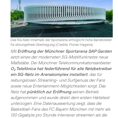
Das 5G-Netz innerhalb der Sportarena ermöglicht hohe Bandbreiten
für störungsfreie Übertragung (
Credits: Florian Hagena
)
Mit
Eröffnung der Münchner Sportarena SAP Garden
setzt eines der modernsten 5G-Mobilfunknetze neue
Maßstäbe. Der Münchner Telekommunikationsanbieter
O
Telefónica hat federführend für alle Netzbetreiber
2
ein 5G-Netz im Arenakomplex installiert
, das für
reibungslosen Streaming- und Surfgenuss der Fans
sowie neue Entertainment-Möglichkeiten sorgt. Das
Netz hat
pünktlich zur Eröffnung
seinen Betrieb
aufgenommen und wurde direkt dem ersten Härtetest
unterzogen. Eine Datenauswertung zeigt, dass die
Basketball-Fans des FC Bayern München mit mehr als
130 Gigabyte pro Stunde intensiver streamten als die