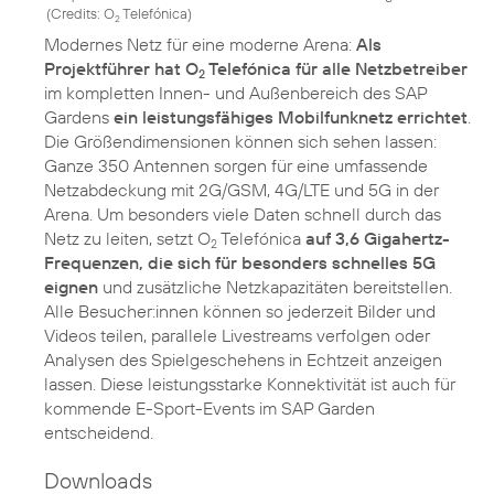
(
Credits: O
Telefónica
)
2
Modernes Netz für eine moderne Arena:
Als
Projektführer hat O
Telefónica für alle Netzbetreiber
2
im kompletten Innen- und Außenbereich des SAP
Gardens
ein leistungsfähiges Mobilfunknetz errichtet
.
Die Größendimensionen können sich sehen lassen:
Ganze 350 Antennen sorgen für eine umfassende
Netzabdeckung mit 2G/GSM, 4G/LTE und 5G in der
Arena. Um besonders viele Daten schnell durch das
Netz zu leiten, setzt O
Telefónica
auf 3,6 Gigahertz-
2
Frequenzen, die sich für besonders schnelles 5G
eignen
und zusätzliche Netzkapazitäten bereitstellen.
Alle Besucher:innen können so jederzeit Bilder und
Videos teilen, parallele Livestreams verfolgen oder
Analysen des Spielgeschehens in Echtzeit anzeigen
lassen. Diese leistungsstarke Konnektivität ist auch für
kommende E-Sport-Events im SAP Garden
entscheidend.
Downloads