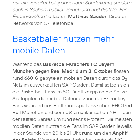
nur ein Vorreiter bei spannenden Sportevents, sondern
auch in Sachen mobiler Vernetzung und digitaler Fan-
Erlebniswelten“
, erläutert
Matthias Sauder
, Director
Networks von O
Telefónica.
2
Basketballer nutzen mehr
mobile Daten
Während des
Basketball-Krachers FC Bayern
München gegen Real Madrid am 3. Oktober
flossen
rund 660 Gigabyte an mobilen Daten
durch das O
2
Netz im ausverkauften SAP Garden. Damit setzen sich
die Basketball-Fans im 5G-Duell knapp an die Spitze.
Sie toppten die mobile Datennutzung der Eishockey-
Fans während des Eröffnungsspiels zwischen EHC Red
Bull München und dem US-amerikanischen NHL-Team
der Buffalo Sabres um rund sechs Prozent. Die meisten
mobilen Daten nutzten die Fans im SAP Garden jeweils
in der Stunde von 20 bis 21 Uhr,
rund um den Anpfiff
der Spiele
: Während beim Basketball mehr als 130