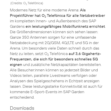
(
Credits: O
Telefónica
)
2
Modernes Netz für eine moderne Arena:
Als
Projektführer hat O
Telefónica für alle Netzbetreiber
2
im kompletten Innen- und Außenbereich des SAP
Gardens
ein leistungsfähiges Mobilfunknetz errichtet
.
Die Größendimensionen können sich sehen lassen:
Ganze 350 Antennen sorgen für eine umfassende
Netzabdeckung mit 2G/GSM, 4G/LTE und 5G in der
Arena. Um besonders viele Daten schnell durch das
Netz zu leiten, setzt O
Telefónica
auf 3,6 Gigahertz-
2
Frequenzen, die sich für besonders schnelles 5G
eignen
und zusätzliche Netzkapazitäten bereitstellen.
Alle Besucher:innen können so jederzeit Bilder und
Videos teilen, parallele Livestreams verfolgen oder
Analysen des Spielgeschehens in Echtzeit anzeigen
lassen. Diese leistungsstarke Konnektivität ist auch für
kommende E-Sport-Events im SAP Garden
entscheidend.
Downloads