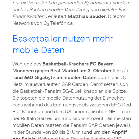
nur ein Vorreiter bei spannenden Sportevents, sondern
auch in Sachen mobiler Vernetzung und digitaler Fan-
Erlebniswelten“
, erläutert
Matthias Sauder
, Director
Networks von O
Telefónica.
2
Basketballer nutzen mehr
mobile Daten
Während des
Basketball-Krachers FC Bayern
München gegen Real Madrid am 3. Oktober
flossen
rund 660 Gigabyte an mobilen Daten
durch das O
2
Netz im ausverkauften SAP Garden. Damit setzen sich
die Basketball-Fans im 5G-Duell knapp an die Spitze.
Sie toppten die mobile Datennutzung der Eishockey-
Fans während des Eröffnungsspiels zwischen EHC Red
Bull München und dem US-amerikanischen NHL-Team
der Buffalo Sabres um rund sechs Prozent. Die meisten
mobilen Daten nutzten die Fans im SAP Garden jeweils
in der Stunde von 20 bis 21 Uhr,
rund um den Anpfiff
der Spiele
: Während beim Basketball mehr als 130