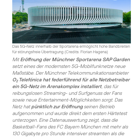
Das 5G-Netz innerhalb der Sportarena ermöglicht hohe Bandbreiten
für störungsfreie Übertragung (
Credits: Florian Hagena
)
Mit
Eröffnung der Münchner Sportarena SAP Garden
setzt eines der modernsten 5G-Mobilfunknetze neue
Maßstäbe. Der Münchner Telekommunikationsanbieter
O
Telefónica hat federführend für alle Netzbetreiber
2
ein 5G-Netz im Arenakomplex installiert
, das für
reibungslosen Streaming- und Surfgenuss der Fans
sowie neue Entertainment-Möglichkeiten sorgt. Das
Netz hat
pünktlich zur Eröffnung
seinen Betrieb
aufgenommen und wurde direkt dem ersten Härtetest
unterzogen. Eine Datenauswertung zeigt, dass die
Basketball-Fans des FC Bayern München mit mehr als
130 Gigabyte pro Stunde intensiver streamten als die