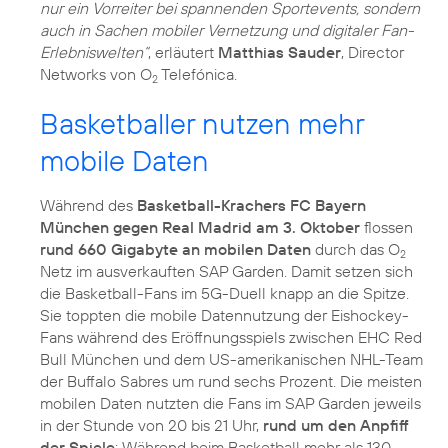
nur ein Vorreiter bei spannenden Sportevents, sondern
auch in Sachen mobiler Vernetzung und digitaler Fan-
Erlebniswelten“
, erläutert
Matthias Sauder
, Director
Networks von O
Telefónica.
2
Basketballer nutzen mehr
mobile Daten
Während des
Basketball-Krachers FC Bayern
München gegen Real Madrid am 3. Oktober
flossen
rund 660 Gigabyte an mobilen Daten
durch das O
2
Netz im ausverkauften SAP Garden. Damit setzen sich
die Basketball-Fans im 5G-Duell knapp an die Spitze.
Sie toppten die mobile Datennutzung der Eishockey-
Fans während des Eröffnungsspiels zwischen EHC Red
Bull München und dem US-amerikanischen NHL-Team
der Buffalo Sabres um rund sechs Prozent. Die meisten
mobilen Daten nutzten die Fans im SAP Garden jeweils
in der Stunde von 20 bis 21 Uhr,
rund um den Anpfiff
der Spiele
: Während beim Basketball mehr als 130