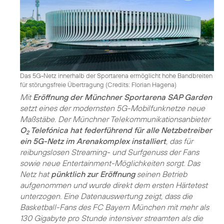
Das 5G-Netz innerhalb der Sportarena ermöglicht hohe Bandbreiten
für störungsfreie Übertragung (
Credits: Florian Hagena
)
Mit
Eröffnung der Münchner Sportarena SAP Garden
setzt eines der modernsten 5G-Mobilfunknetze neue
Maßstäbe. Der Münchner Telekommunikationsanbieter
O
Telefónica hat federführend für alle Netzbetreiber
2
ein 5G-Netz im Arenakomplex installiert
, das für
reibungslosen Streaming- und Surfgenuss der Fans
sowie neue Entertainment-Möglichkeiten sorgt. Das
Netz hat
pünktlich zur Eröffnung
seinen Betrieb
aufgenommen und wurde direkt dem ersten Härtetest
unterzogen. Eine Datenauswertung zeigt, dass die
Basketball-Fans des FC Bayern München mit mehr als
130 Gigabyte pro Stunde intensiver streamten als die