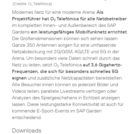
(
Credits: O
Telefónica
)
2
Modernes Netz für eine moderne Arena:
Als
Projektführer hat O
Telefónica für alle Netzbetreiber
2
im kompletten Innen- und Außenbereich des SAP
Gardens
ein leistungsfähiges Mobilfunknetz errichtet
.
Die Größendimensionen können sich sehen lassen:
Ganze 350 Antennen sorgen für eine umfassende
Netzabdeckung mit 2G/GSM, 4G/LTE und 5G in der
Arena. Um besonders viele Daten schnell durch das
Netz zu leiten, setzt O
Telefónica
auf 3,6 Gigahertz-
2
Frequenzen, die sich für besonders schnelles 5G
eignen
und zusätzliche Netzkapazitäten bereitstellen.
Alle Besucher:innen können so jederzeit Bilder und
Videos teilen, parallele Livestreams verfolgen oder
Analysen des Spielgeschehens in Echtzeit anzeigen
lassen. Diese leistungsstarke Konnektivität ist auch für
kommende E-Sport-Events im SAP Garden
entscheidend.
Downloads