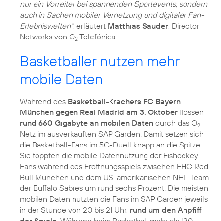
nur ein Vorreiter bei spannenden Sportevents, sondern
auch in Sachen mobiler Vernetzung und digitaler Fan-
Erlebniswelten“
, erläutert
Matthias Sauder
, Director
Networks von O
Telefónica.
2
Basketballer nutzen mehr
mobile Daten
Während des
Basketball-Krachers FC Bayern
München gegen Real Madrid am 3. Oktober
flossen
rund 660 Gigabyte an mobilen Daten
durch das O
2
Netz im ausverkauften SAP Garden. Damit setzen sich
die Basketball-Fans im 5G-Duell knapp an die Spitze.
Sie toppten die mobile Datennutzung der Eishockey-
Fans während des Eröffnungsspiels zwischen EHC Red
Bull München und dem US-amerikanischen NHL-Team
der Buffalo Sabres um rund sechs Prozent. Die meisten
mobilen Daten nutzten die Fans im SAP Garden jeweils
in der Stunde von 20 bis 21 Uhr,
rund um den Anpfiff
der Spiele
: Während beim Basketball mehr als 130