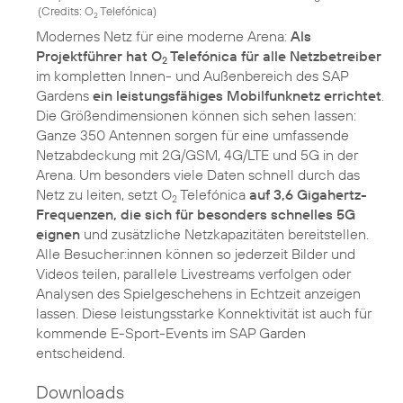
(
Credits: O
Telefónica
)
2
Modernes Netz für eine moderne Arena:
Als
Projektführer hat O
Telefónica für alle Netzbetreiber
2
im kompletten Innen- und Außenbereich des SAP
Gardens
ein leistungsfähiges Mobilfunknetz errichtet
.
Die Größendimensionen können sich sehen lassen:
Ganze 350 Antennen sorgen für eine umfassende
Netzabdeckung mit 2G/GSM, 4G/LTE und 5G in der
Arena. Um besonders viele Daten schnell durch das
Netz zu leiten, setzt O
Telefónica
auf 3,6 Gigahertz-
2
Frequenzen, die sich für besonders schnelles 5G
eignen
und zusätzliche Netzkapazitäten bereitstellen.
Alle Besucher:innen können so jederzeit Bilder und
Videos teilen, parallele Livestreams verfolgen oder
Analysen des Spielgeschehens in Echtzeit anzeigen
lassen. Diese leistungsstarke Konnektivität ist auch für
kommende E-Sport-Events im SAP Garden
entscheidend.
Downloads