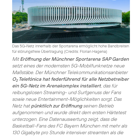
Das 5G-Netz innerhalb der Sportarena ermöglicht hohe Bandbreiten
für störungsfreie Übertragung (
Credits: Florian Hagena
)
Mit
Eröffnung der Münchner Sportarena SAP Garden
setzt eines der modernsten 5G-Mobilfunknetze neue
Maßstäbe. Der Münchner Telekommunikationsanbieter
O
Telefónica hat federführend für alle Netzbetreiber
2
ein 5G-Netz im Arenakomplex installiert
, das für
reibungslosen Streaming- und Surfgenuss der Fans
sowie neue Entertainment-Möglichkeiten sorgt. Das
Netz hat
pünktlich zur Eröffnung
seinen Betrieb
aufgenommen und wurde direkt dem ersten Härtetest
unterzogen. Eine Datenauswertung zeigt, dass die
Basketball-Fans des FC Bayern München mit mehr als
130 Gigabyte pro Stunde intensiver streamten als die