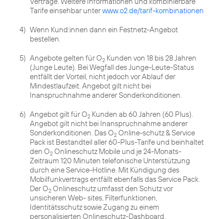
Verträge. Weitere Informationen und kombinierbare
Tarife einsehbar unter
www.o2.de/tarif-kombinationen
4)
Wenn Kund:innen dann ein Festnetz-Angebot
bestellen.
5)
Angebote gelten für O
Kunden von 18 bis 28 Jahren
2
(Junge Leute). Bei Wegfall des Junge-Leute-Status
entfällt der Vorteil, nicht jedoch vor Ablauf der
Mindestlaufzeit. Angebot gilt nicht bei
Inanspruchnahme anderer Sonderkonditionen.
6)
Angebot gilt für O
Kunden ab 60 Jahren (60 Plus).
2
Angebot gilt nicht bei Inanspruchnahme anderer
Sonderkonditionen. Das O
Online-schutz & Service
2
Pack ist Bestandteil aller 60-Plus-Tarife und beinhaltet
den O
Onlineschutz Mobile und je 24-Monats-
2
Zeitraum 120 Minuten telefonische Unterstützung
durch eine Service-Hotline. Mit Kündigung des
Mobilfunkvertrags entfällt ebenfalls das Service Pack.
Der O
Onlineschutz umfasst den Schutz vor
2
unsicheren Web- sites, Filterfunktionen,
Identitätsschutz sowie Zugang zu einem
personalisierten Onlineschutz-Dashboard.