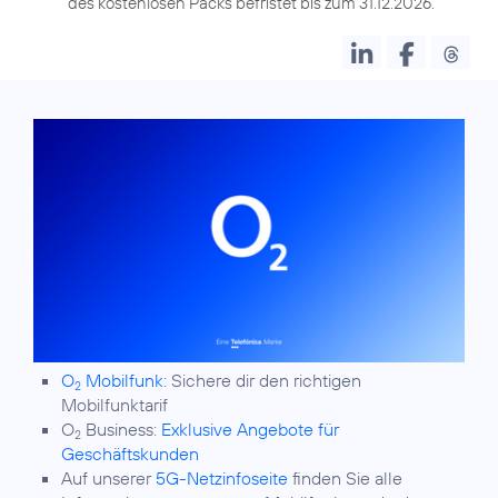
des kostenlosen Packs befristet bis zum 31.12.2026.
O
Mobilfunk:
Sichere dir den richtigen
2
Mobilfunktarif
O
Business:
Exklusive Angebote für
2
Geschäftskunden
Auf unserer
5G-Netzinfoseite
finden Sie alle