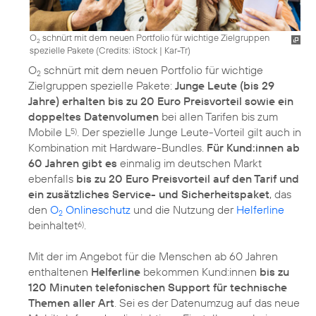
O
schnürt mit dem neuen Portfolio für wichtige Zielgruppen
2
spezielle Pakete (
Credits: iStock | Kar-Tr
)
O
schnürt mit dem neuen Portfolio für wichtige
2
Zielgruppen spezielle Pakete:
Junge Leute (bis 29
Jahre) erhalten bis zu 20 Euro Preisvorteil sowie ein
doppeltes Datenvolumen
bei allen Tarifen bis zum
Mobile L
. Der spezielle Junge Leute-Vorteil gilt auch in
5)
Kombination mit Hardware-Bundles.
Für Kund:innen ab
60 Jahren gibt es
einmalig im deutschen Markt
ebenfalls
bis zu 20 Euro Preisvorteil auf den Tarif und
ein zusätzliches Service- und Sicherheitspaket
, das
den
O
Onlineschutz
und die Nutzung der
Helferline
2
beinhaltet
.
6)
Mit der im Angebot für die Menschen ab 60 Jahren
enthaltenen
Helferline
bekommen Kund:innen
bis zu
120 Minuten telefonischen Support für technische
Themen aller Art
. Sei es der Datenumzug auf das neue