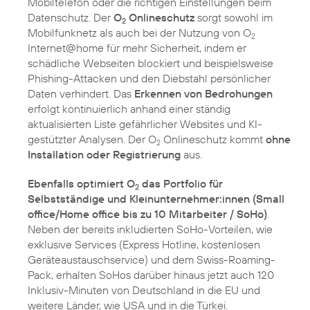
Mobiltelefon oder die richtigen Einstellungen beim
Datenschutz. Der
O
Onlineschutz
sorgt sowohl im
2
Mobilfunknetz als auch bei der Nutzung von O
2
Internet@home für mehr Sicherheit, indem er
schädliche Webseiten blockiert und beispielsweise
Phishing-Attacken und den Diebstahl persönlicher
Daten verhindert. Das
Erkennen von Bedrohungen
erfolgt kontinuierlich anhand einer ständig
aktualisierten Liste gefährlicher Websites und KI-
gestützter Analysen. Der O
Onlineschutz kommt
ohne
2
Installation oder Registrierung
aus.
Ebenfalls optimiert O
das Portfolio für
2
Selbstständige und Kleinunternehmer:innen (Small
office/Home office bis zu 10 Mitarbeiter / SoHo)
.
Neben der bereits inkludierten SoHo-Vorteilen, wie
exklusive Services (Express Hotline, kostenlosen
Geräteaustauschservice) und dem Swiss-Roaming-
Pack, erhalten SoHos darüber hinaus jetzt auch 120
Inklusiv-Minuten von Deutschland in die EU und
weitere Länder, wie USA und in die Türkei.