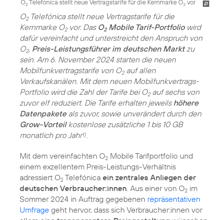
O
Telefónica stellt neue Vertragstarife für die Kernmarke O
vor
2
2
O
Telefónica stellt neue Vertragstarife für die
2
Kernmarke O
vor. Das
O
Mobile Tarif-Portfolio
wird
2
2
dafür vereinfacht und unterstreicht den Anspruch von
O
,
Preis-Leistungsführer im deutschen Markt
zu
2
sein. Am 6. November 2024 starten die neuen
Mobilfunkvertragstarife von O
auf allen
2
Verkaufskanälen. Mit dem neuen Mobilfunkvertrags-
Portfolio wird die Zahl der Tarife bei O
auf sechs von
2
zuvor elf reduziert. Die Tarife erhalten jeweils
höhere
Datenpakete
als zuvor, sowie unverändert durch den
Grow-Vorteil
kostenlose zusätzliche 1 bis 10 GB
monatlich pro Jahr
.
1)
Mit dem vereinfachten O
Mobile Tarifportfolio und
2
einem exzellentem Preis-Leistungs-Verhältnis
adressiert O
Telefónica
ein zentrales Anliegen der
2
deutschen Verbraucher:innen
. Aus einer von O
im
2
Sommer 2024 in Auftrag gegebenen
repräsentativen
Umfrage
geht hervor, dass sich Verbraucher:innen vor