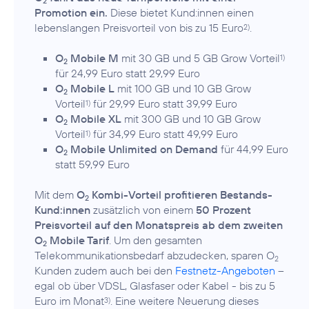
2
Promotion ein.
Diese bietet Kund:innen einen
lebenslangen Preisvorteil von bis zu 15 Euro
.
2)
O
Mobile M
mit 30 GB und 5 GB Grow Vorteil
1)
2
für 24,99 Euro statt 29,99 Euro
O
Mobile L
mit 100 GB und 10 GB Grow
2
Vorteil
für 29,99 Euro statt 39,99 Euro
1)
O
Mobile XL
mit 300 GB und 10 GB Grow
2
Vorteil
für 34,99 Euro statt 49,99 Euro
1)
O
Mobile Unlimited on Demand
für 44,99 Euro
2
statt 59,99 Euro
Mit dem
O
Kombi-Vorteil profitieren Bestands-
2
Kund:innen
zusätzlich von einem
50 Prozent
Preisvorteil auf den Monatspreis ab dem zweiten
O
Mobile Tarif
. Um den gesamten
2
Telekommunikationsbedarf abzudecken, sparen O
2
Kunden zudem auch bei den
Festnetz-Angeboten
–
egal ob über VDSL, Glasfaser oder Kabel - bis zu 5
Euro im Monat
. Eine weitere Neuerung dieses
3)