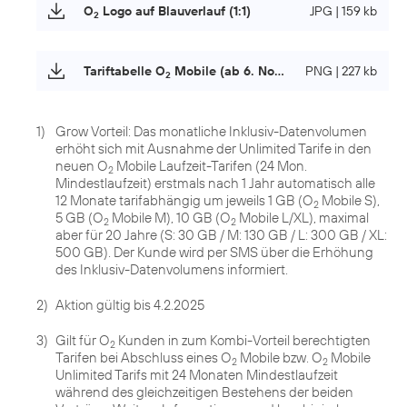
O
Logo auf Blauverlauf (1:1)
JPG | 159 kb
2
Tariftabelle O
Mobile (ab 6. November 2024)
PNG | 227 kb
2
1)
Grow Vorteil: Das monatliche Inklusiv-Datenvolumen
erhöht sich mit Ausnahme der Unlimited Tarife in den
neuen O
Mobile Laufzeit-Tarifen (24 Mon.
2
Mindestlaufzeit) erstmals nach 1 Jahr automatisch alle
12 Monate tarifabhängig um jeweils 1 GB (O
Mobile S),
2
5 GB (O
Mobile M), 10 GB (O
Mobile L/XL), maximal
2
2
aber für 20 Jahre (S: 30 GB / M: 130 GB / L: 300 GB / XL:
500 GB). Der Kunde wird per SMS über die Erhöhung
des Inklusiv-Datenvolumens informiert.
2)
Aktion gültig bis 4.2.2025
3)
Gilt für O
Kunden in zum Kombi-Vorteil berechtigten
2
Tarifen bei Abschluss eines O
Mobile bzw. O
Mobile
2
2
Unlimited Tarifs mit 24 Monaten Mindestlaufzeit
während des gleichzeitigen Bestehens der beiden