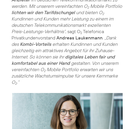
werden. Mit unserem vereinfachten O
Mobile Portfolio
2
lichten wir den Tarifdschungel
und bieten O
2
Kundinnen und Kunden mehr Leistung zu einem im
deutschen Telekommunikationsmarkt exzellenten
Preis-Leistungs-Verhältnis“
, sagt O
Telefonica
2
Privatkundenvorstand
Andreas Laukenmann
.
„Dank
des
Kombi-Vorteils
erhalten Kundinnen und Kunden
gleichzeitig ein attraktives Angebot für ihr Zuhause-
Internet. So können sie ihr
digitales Leben fair und
komfortabel aus einer Hand
gestalten. Von unserem
vereinfachten O
Mobile Portfolio erwarten wir uns
2
zusätzliche Wachstumsimpulse für unsere Kernmarke
O
.“
2