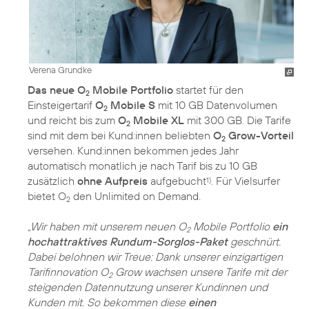
Verena Grundke
Das neue O
Mobile Portfolio
startet für den
2
Einsteigertarif
O
Mobile S
mit 10 GB Datenvolumen
2
und reicht bis zum
O
Mobile XL
mit 300 GB. Die Tarife
2
sind mit dem bei Kund:innen beliebten
O
Grow-Vorteil
2
versehen. Kund:innen bekommen jedes Jahr
automatisch monatlich je nach Tarif bis zu 10 GB
zusätzlich
ohne Aufpreis
aufgebucht
. Für Vielsurfer
1)
bietet O
den Unlimited on Demand.
2
„Wir haben mit unserem neuen O
Mobile Portfolio
ein
2
hochattraktives Rundum-Sorglos-Paket
geschnürt.
Dabei belohnen wir Treue: Dank unserer einzigartigen
Tarifinnovation O
Grow wachsen unsere Tarife mit der
2
steigenden Datennutzung unserer Kundinnen und
Kunden mit. So bekommen diese
einen