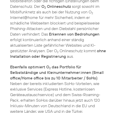
Mobiltelefon oder die richtigen Einstellungen beim
Datenschutz. Der
O
Onlineschutz
sorgt sowohl im
2
Mobilfunknetz als auch bei der Nutzung von O
2
Internet@home für mehr Sicherheit, indem er
schädliche Webseiten blockiert und beispielsweise
Phishing-Attacken und den Diebstahl persönlicher
Daten verhindert. Das
Erkennen von Bedrohungen
erfolgt kontinuierlich anhand einer ständig
aktualisierten Liste gefährlicher Websites und KI-
gestützter Analysen. Der O
Onlineschutz kommt
ohne
2
Installation oder Registrierung
aus.
Ebenfalls optimiert O
das Portfolio für
2
Selbstständige und Kleinunternehmer:innen (Small
office/Home office bis zu 10 Mitarbeiter / SoHo)
.
Neben der bereits inkludierten SoHo-Vorteilen, wie
exklusive Services (Express Hotline, kostenlosen
Geräteaustauschservice) und dem Swiss-Roaming-
Pack, erhalten SoHos darüber hinaus jetzt auch 120
Inklusiv-Minuten von Deutschland in die EU und
weitere Länder, wie USA und in die Türkei.