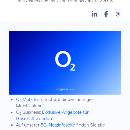
des kostenlosen Packs befristet bis zum 31.12.2026.
O
Mobilfunk:
Sichere dir den richtigen
2
Mobilfunktarif
O
Business:
Exklusive Angebote für
2
Geschäftskunden
Auf unserer
5G-Netzinfoseite
finden Sie alle