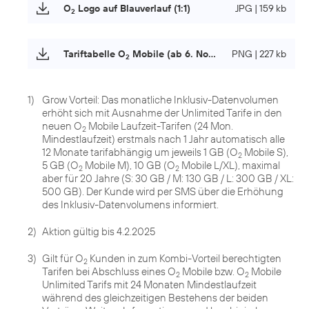
O
Logo auf Blauverlauf (1:1)
JPG | 159 kb
2
Tariftabelle O
Mobile (ab 6. November 2024)
PNG | 227 kb
2
1)
Grow Vorteil: Das monatliche Inklusiv-Datenvolumen
erhöht sich mit Ausnahme der Unlimited Tarife in den
neuen O
Mobile Laufzeit-Tarifen (24 Mon.
2
Mindestlaufzeit) erstmals nach 1 Jahr automatisch alle
12 Monate tarifabhängig um jeweils 1 GB (O
Mobile S),
2
5 GB (O
Mobile M), 10 GB (O
Mobile L/XL), maximal
2
2
aber für 20 Jahre (S: 30 GB / M: 130 GB / L: 300 GB / XL:
500 GB). Der Kunde wird per SMS über die Erhöhung
des Inklusiv-Datenvolumens informiert.
2)
Aktion gültig bis 4.2.2025
3)
Gilt für O
Kunden in zum Kombi-Vorteil berechtigten
2
Tarifen bei Abschluss eines O
Mobile bzw. O
Mobile
2
2
Unlimited Tarifs mit 24 Monaten Mindestlaufzeit
während des gleichzeitigen Bestehens der beiden