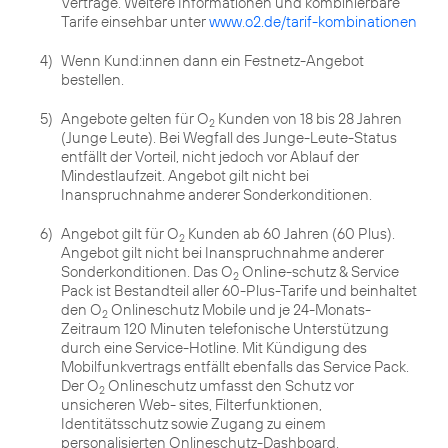
Verträge. Weitere Informationen und kombinierbare
Tarife einsehbar unter
www.o2.de/tarif-kombinationen
4)
Wenn Kund:innen dann ein Festnetz-Angebot
bestellen.
5)
Angebote gelten für O
Kunden von 18 bis 28 Jahren
2
(Junge Leute). Bei Wegfall des Junge-Leute-Status
entfällt der Vorteil, nicht jedoch vor Ablauf der
Mindestlaufzeit. Angebot gilt nicht bei
Inanspruchnahme anderer Sonderkonditionen.
6)
Angebot gilt für O
Kunden ab 60 Jahren (60 Plus).
2
Angebot gilt nicht bei Inanspruchnahme anderer
Sonderkonditionen. Das O
Online-schutz & Service
2
Pack ist Bestandteil aller 60-Plus-Tarife und beinhaltet
den O
Onlineschutz Mobile und je 24-Monats-
2
Zeitraum 120 Minuten telefonische Unterstützung
durch eine Service-Hotline. Mit Kündigung des
Mobilfunkvertrags entfällt ebenfalls das Service Pack.
Der O
Onlineschutz umfasst den Schutz vor
2
unsicheren Web- sites, Filterfunktionen,
Identitätsschutz sowie Zugang zu einem
personalisierten Onlineschutz-Dashboard.