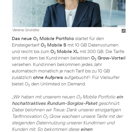
Verena Grundke
Das neue O
Mobile Portfolio
startet für den
2
Einsteigertarif
O
Mobile S
mit 10 GB Datenvolumen
2
und reicht bis zum
O
Mobile XL
mit 300 GB. Die Tarife
2
sind mit dem bei Kund:innen beliebten
O
Grow-Vorteil
2
versehen. Kund:innen bekommen jedes Jahr
automatisch monatlich je nach Tarif bis zu 10 GB
zusätzlich
ohne Aufpreis
aufgebucht
. Für Vielsurfer
1)
bietet O
den Unlimited on Demand.
2
„Wir haben mit unserem neuen O
Mobile Portfolio
ein
2
hochattraktives Rundum-Sorglos-Paket
geschnürt.
Dabei belohnen wir Treue: Dank unserer einzigartigen
Tarifinnovation O
Grow wachsen unsere Tarife mit der
2
steigenden Datennutzung unserer Kundinnen und
Kunden mit. So bekommen diese
einen