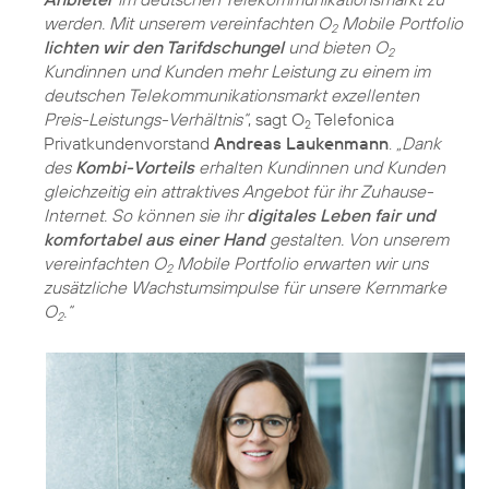
werden. Mit unserem vereinfachten O
Mobile Portfolio
2
lichten wir den Tarifdschungel
und bieten O
2
Kundinnen und Kunden mehr Leistung zu einem im
deutschen Telekommunikationsmarkt exzellenten
Preis-Leistungs-Verhältnis“
, sagt O
Telefonica
2
Privatkundenvorstand
Andreas Laukenmann
.
„Dank
des
Kombi-Vorteils
erhalten Kundinnen und Kunden
gleichzeitig ein attraktives Angebot für ihr Zuhause-
Internet. So können sie ihr
digitales Leben fair und
komfortabel aus einer Hand
gestalten. Von unserem
vereinfachten O
Mobile Portfolio erwarten wir uns
2
zusätzliche Wachstumsimpulse für unsere Kernmarke
O
.“
2