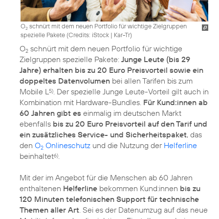
O
schnürt mit dem neuen Portfolio für wichtige Zielgruppen
2
spezielle Pakete (
Credits: iStock | Kar-Tr
)
O
schnürt mit dem neuen Portfolio für wichtige
2
Zielgruppen spezielle Pakete:
Junge Leute (bis 29
Jahre) erhalten bis zu 20 Euro Preisvorteil sowie ein
doppeltes Datenvolumen
bei allen Tarifen bis zum
Mobile L
. Der spezielle Junge Leute-Vorteil gilt auch in
5)
Kombination mit Hardware-Bundles.
Für Kund:innen ab
60 Jahren gibt es
einmalig im deutschen Markt
ebenfalls
bis zu 20 Euro Preisvorteil auf den Tarif und
ein zusätzliches Service- und Sicherheitspaket
, das
den
O
Onlineschutz
und die Nutzung der
Helferline
2
beinhaltet
.
6)
Mit der im Angebot für die Menschen ab 60 Jahren
enthaltenen
Helferline
bekommen Kund:innen
bis zu
120 Minuten telefonischen Support für technische
Themen aller Art
. Sei es der Datenumzug auf das neue