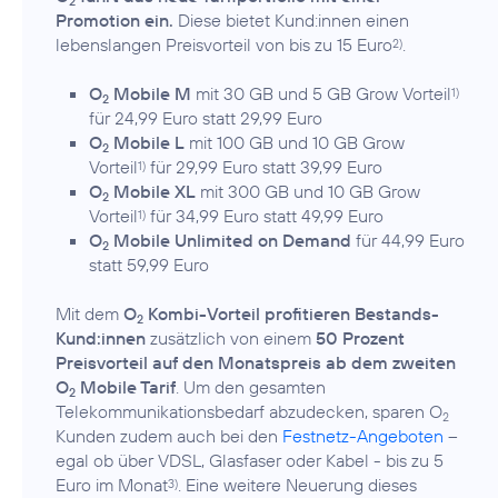
2
Promotion ein.
Diese bietet Kund:innen einen
lebenslangen Preisvorteil von bis zu 15 Euro
.
2)
O
Mobile M
mit 30 GB und 5 GB Grow Vorteil
1)
2
für 24,99 Euro statt 29,99 Euro
O
Mobile L
mit 100 GB und 10 GB Grow
2
Vorteil
für 29,99 Euro statt 39,99 Euro
1)
O
Mobile XL
mit 300 GB und 10 GB Grow
2
Vorteil
für 34,99 Euro statt 49,99 Euro
1)
O
Mobile Unlimited on Demand
für 44,99 Euro
2
statt 59,99 Euro
Mit dem
O
Kombi-Vorteil profitieren Bestands-
2
Kund:innen
zusätzlich von einem
50 Prozent
Preisvorteil auf den Monatspreis ab dem zweiten
O
Mobile Tarif
. Um den gesamten
2
Telekommunikationsbedarf abzudecken, sparen O
2
Kunden zudem auch bei den
Festnetz-Angeboten
–
egal ob über VDSL, Glasfaser oder Kabel - bis zu 5
Euro im Monat
. Eine weitere Neuerung dieses
3)