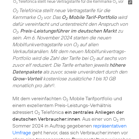
O
Telefónica stellt neue Vertragstarife für die Kernmarke O
vor
2
2
O
Telefónica stellt neue Vertragstarife für die
2
Kernmarke O
vor. Das
O
Mobile Tarif-Portfolio
wird
2
2
dafür vereinfacht und unterstreicht den Anspruch von
O
,
Preis-Leistungsführer im deutschen Markt
zu
2
sein. Am 6. November 2024 starten die neuen
Mobilfunkvertragstarife von O
auf allen
2
Verkaufskanälen. Mit dem neuen Mobilfunkvertrags-
Portfolio wird die Zahl der Tarife bei O
auf sechs von
2
zuvor elf reduziert. Die Tarife erhalten jeweils
höhere
Datenpakete
als zuvor, sowie unverändert durch den
Grow-Vorteil
kostenlose zusätzliche 1 bis 10 GB
monatlich pro Jahr
.
1)
Mit dem vereinfachten O
Mobile Tarifportfolio und
2
einem exzellentem Preis-Leistungs-Verhältnis
adressiert O
Telefónica
ein zentrales Anliegen der
2
deutschen Verbraucher:innen
. Aus einer von O
im
2
Sommer 2024 in Auftrag gegebenen
repräsentativen
Umfrage
geht hervor, dass sich Verbraucher:innen vor