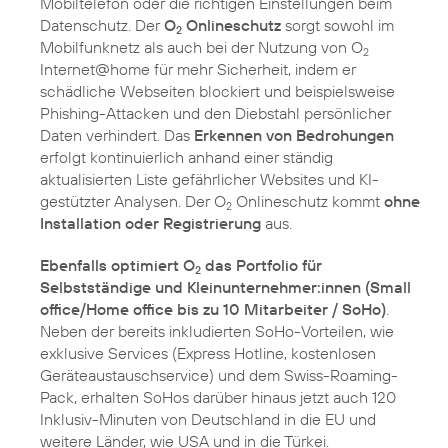
Mobiltelefon oder die richtigen Einstellungen beim
Datenschutz. Der
O
Onlineschutz
sorgt sowohl im
2
Mobilfunknetz als auch bei der Nutzung von O
2
Internet@home für mehr Sicherheit, indem er
schädliche Webseiten blockiert und beispielsweise
Phishing-Attacken und den Diebstahl persönlicher
Daten verhindert. Das
Erkennen von Bedrohungen
erfolgt kontinuierlich anhand einer ständig
aktualisierten Liste gefährlicher Websites und KI-
gestützter Analysen. Der O
Onlineschutz kommt
ohne
2
Installation oder Registrierung
aus.
Ebenfalls optimiert O
das Portfolio für
2
Selbstständige und Kleinunternehmer:innen (Small
office/Home office bis zu 10 Mitarbeiter / SoHo)
.
Neben der bereits inkludierten SoHo-Vorteilen, wie
exklusive Services (Express Hotline, kostenlosen
Geräteaustauschservice) und dem Swiss-Roaming-
Pack, erhalten SoHos darüber hinaus jetzt auch 120
Inklusiv-Minuten von Deutschland in die EU und
weitere Länder, wie USA und in die Türkei.