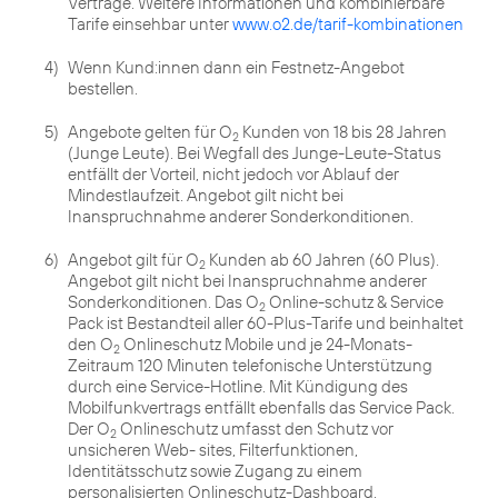
Verträge. Weitere Informationen und kombinierbare
Tarife einsehbar unter
www.o2.de/tarif-kombinationen
4)
Wenn Kund:innen dann ein Festnetz-Angebot
bestellen.
5)
Angebote gelten für O
Kunden von 18 bis 28 Jahren
2
(Junge Leute). Bei Wegfall des Junge-Leute-Status
entfällt der Vorteil, nicht jedoch vor Ablauf der
Mindestlaufzeit. Angebot gilt nicht bei
Inanspruchnahme anderer Sonderkonditionen.
6)
Angebot gilt für O
Kunden ab 60 Jahren (60 Plus).
2
Angebot gilt nicht bei Inanspruchnahme anderer
Sonderkonditionen. Das O
Online-schutz & Service
2
Pack ist Bestandteil aller 60-Plus-Tarife und beinhaltet
den O
Onlineschutz Mobile und je 24-Monats-
2
Zeitraum 120 Minuten telefonische Unterstützung
durch eine Service-Hotline. Mit Kündigung des
Mobilfunkvertrags entfällt ebenfalls das Service Pack.
Der O
Onlineschutz umfasst den Schutz vor
2
unsicheren Web- sites, Filterfunktionen,
Identitätsschutz sowie Zugang zu einem
personalisierten Onlineschutz-Dashboard.