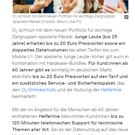
O
schnürt mit dem neuen Portfolio für wichtige Zielgruppen
2
spezielle Pakete (
Credits: iStock | Kar-Tr
)
O
schnürt mit dem neuen Portfolio für wichtige
2
Zielgruppen spezielle Pakete:
Junge Leute (bis 29
Jahre) erhalten bis zu 20 Euro Preisvorteil sowie ein
doppeltes Datenvolumen
bei allen Tarifen bis zum
Mobile L
. Der spezielle Junge Leute-Vorteil gilt auch in
5)
Kombination mit Hardware-Bundles.
Für Kund:innen ab
60 Jahren gibt es
einmalig im deutschen Markt
ebenfalls
bis zu 20 Euro Preisvorteil auf den Tarif und
ein zusätzliches Service- und Sicherheitspaket
, das
den
O
Onlineschutz
und die Nutzung der
Helferline
2
beinhaltet
.
6)
Mit der im Angebot für die Menschen ab 60 Jahren
enthaltenen
Helferline
bekommen Kund:innen
bis zu
120 Minuten telefonischen Support für technische
Themen aller Art
. Sei es der Datenumzug auf das neue