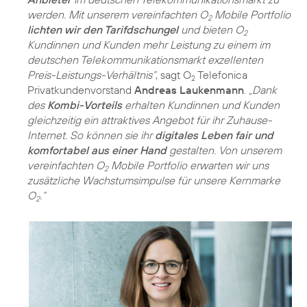
werden. Mit unserem vereinfachten O
Mobile Portfolio
2
lichten wir den Tarifdschungel
und bieten O
2
Kundinnen und Kunden mehr Leistung zu einem im
deutschen Telekommunikationsmarkt exzellenten
Preis-Leistungs-Verhältnis“
, sagt O
Telefonica
2
Privatkundenvorstand
Andreas Laukenmann
.
„Dank
des
Kombi-Vorteils
erhalten Kundinnen und Kunden
gleichzeitig ein attraktives Angebot für ihr Zuhause-
Internet. So können sie ihr
digitales Leben fair und
komfortabel aus einer Hand
gestalten. Von unserem
vereinfachten O
Mobile Portfolio erwarten wir uns
2
zusätzliche Wachstumsimpulse für unsere Kernmarke
O
.“
2