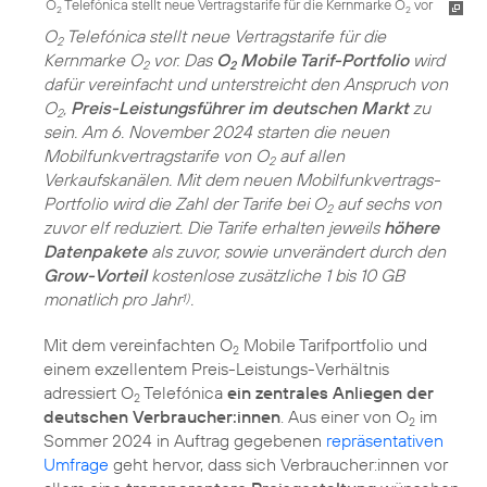
O
Telefónica stellt neue Vertragstarife für die Kernmarke O
vor
2
2
O
Telefónica stellt neue Vertragstarife für die
2
Kernmarke O
vor. Das
O
Mobile Tarif-Portfolio
wird
2
2
dafür vereinfacht und unterstreicht den Anspruch von
O
,
Preis-Leistungsführer im deutschen Markt
zu
2
sein. Am 6. November 2024 starten die neuen
Mobilfunkvertragstarife von O
auf allen
2
Verkaufskanälen. Mit dem neuen Mobilfunkvertrags-
Portfolio wird die Zahl der Tarife bei O
auf sechs von
2
zuvor elf reduziert. Die Tarife erhalten jeweils
höhere
Datenpakete
als zuvor, sowie unverändert durch den
Grow-Vorteil
kostenlose zusätzliche 1 bis 10 GB
monatlich pro Jahr
.
1)
Mit dem vereinfachten O
Mobile Tarifportfolio und
2
einem exzellentem Preis-Leistungs-Verhältnis
adressiert O
Telefónica
ein zentrales Anliegen der
2
deutschen Verbraucher:innen
. Aus einer von O
im
2
Sommer 2024 in Auftrag gegebenen
repräsentativen
Umfrage
geht hervor, dass sich Verbraucher:innen vor