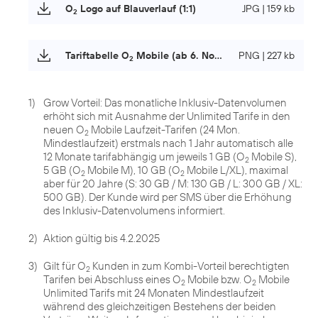
O
Logo auf Blauverlauf (1:1)
JPG | 159 kb
2
Tariftabelle O
Mobile (ab 6. November 2024)
PNG | 227 kb
2
1)
Grow Vorteil: Das monatliche Inklusiv-Datenvolumen
erhöht sich mit Ausnahme der Unlimited Tarife in den
neuen O
Mobile Laufzeit-Tarifen (24 Mon.
2
Mindestlaufzeit) erstmals nach 1 Jahr automatisch alle
12 Monate tarifabhängig um jeweils 1 GB (O
Mobile S),
2
5 GB (O
Mobile M), 10 GB (O
Mobile L/XL), maximal
2
2
aber für 20 Jahre (S: 30 GB / M: 130 GB / L: 300 GB / XL:
500 GB). Der Kunde wird per SMS über die Erhöhung
des Inklusiv-Datenvolumens informiert.
2)
Aktion gültig bis 4.2.2025
3)
Gilt für O
Kunden in zum Kombi-Vorteil berechtigten
2
Tarifen bei Abschluss eines O
Mobile bzw. O
Mobile
2
2
Unlimited Tarifs mit 24 Monaten Mindestlaufzeit
während des gleichzeitigen Bestehens der beiden