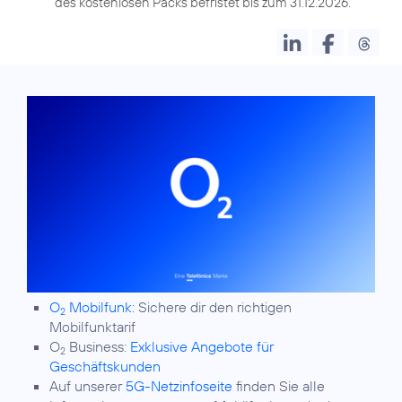
des kostenlosen Packs befristet bis zum 31.12.2026.
O
Mobilfunk:
Sichere dir den richtigen
2
Mobilfunktarif
O
Business:
Exklusive Angebote für
2
Geschäftskunden
Auf unserer
5G-Netzinfoseite
finden Sie alle