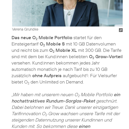
Verena Grundke
Das neue O
Mobile Portfolio
startet für den
2
Einsteigertarif
O
Mobile S
mit 10 GB Datenvolumen
2
und reicht bis zum
O
Mobile XL
mit 300 GB. Die Tarife
2
sind mit dem bei Kund:innen beliebten
O
Grow-Vorteil
2
versehen. Kund:innen bekommen jedes Jahr
automatisch monatlich je nach Tarif bis zu 10 GB
zusätzlich
ohne Aufpreis
aufgebucht
. Für Vielsurfer
1)
bietet O
den Unlimited on Demand.
2
„Wir haben mit unserem neuen O
Mobile Portfolio
ein
2
hochattraktives Rundum-Sorglos-Paket
geschnürt.
Dabei belohnen wir Treue: Dank unserer einzigartigen
Tarifinnovation O
Grow wachsen unsere Tarife mit der
2
steigenden Datennutzung unserer Kundinnen und
Kunden mit. So bekommen diese
einen