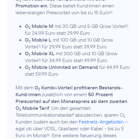
2
Promotion ein.
Diese bietet Kund:innen einen
lebenslangen Preisvorteil von bis zu 15 Euro
.
2)
O
Mobile M
mit 30 GB und 5 GB Grow Vorteil
1)
2
für 24,99 Euro statt 29,99 Euro
O
Mobile L
mit 100 GB und 10 GB Grow
2
Vorteil
für 29,99 Euro statt 39,99 Euro
1)
O
Mobile XL
mit 300 GB und 10 GB Grow
2
Vorteil
für 34,99 Euro statt 49,99 Euro
1)
O
Mobile Unlimited on Demand
für 44,99 Euro
2
statt 59,99 Euro
Mit dem
O
Kombi-Vorteil profitieren Bestands-
2
Kund:innen
zusätzlich von einem
50 Prozent
Preisvorteil auf den Monatspreis ab dem zweiten
O
Mobile Tarif
. Um den gesamten
2
Telekommunikationsbedarf abzudecken, sparen O
2
Kunden zudem auch bei den
Festnetz-Angeboten
–
egal ob über VDSL, Glasfaser oder Kabel - bis zu 5
Euro im Monat
. Eine weitere Neuerung dieses
3)