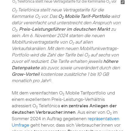
O
Telefónica stellt neue Vertragstarife für die Kernmarke O
vor
2
2
O
Telefónica stellt neue Vertragstarife für die
2
Kernmarke O
vor. Das
O
Mobile Tarif-Portfolio
wird
2
2
dafür vereinfacht und unterstreicht den Anspruch von
O
,
Preis-Leistungsführer im deutschen Markt
zu
2
sein. Am 6. November 2024 starten die neuen
Mobilfunkvertragstarife von O
auf allen
2
Verkaufskanälen. Mit dem neuen Mobilfunkvertrags-
Portfolio wird die Zahl der Tarife bei O
auf sechs von
2
zuvor elf reduziert. Die Tarife erhalten jeweils
höhere
Datenpakete
als zuvor, sowie unverändert durch den
Grow-Vorteil
kostenlose zusätzliche 1 bis 10 GB
monatlich pro Jahr
.
1)
Mit dem vereinfachten O
Mobile Tarifportfolio und
2
einem exzellentem Preis-Leistungs-Verhältnis
adressiert O
Telefónica
ein zentrales Anliegen der
2
deutschen Verbraucher:innen
. Aus einer von O
im
2
Sommer 2024 in Auftrag gegebenen
repräsentativen
Umfrage
geht hervor, dass sich Verbraucher:innen vor