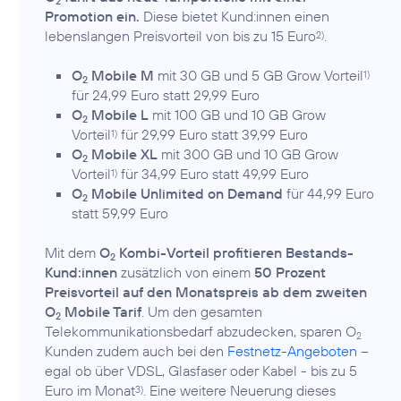
2
Promotion ein.
Diese bietet Kund:innen einen
lebenslangen Preisvorteil von bis zu 15 Euro
.
2)
O
Mobile M
mit 30 GB und 5 GB Grow Vorteil
1)
2
für 24,99 Euro statt 29,99 Euro
O
Mobile L
mit 100 GB und 10 GB Grow
2
Vorteil
für 29,99 Euro statt 39,99 Euro
1)
O
Mobile XL
mit 300 GB und 10 GB Grow
2
Vorteil
für 34,99 Euro statt 49,99 Euro
1)
O
Mobile Unlimited on Demand
für 44,99 Euro
2
statt 59,99 Euro
Mit dem
O
Kombi-Vorteil profitieren Bestands-
2
Kund:innen
zusätzlich von einem
50 Prozent
Preisvorteil auf den Monatspreis ab dem zweiten
O
Mobile Tarif
. Um den gesamten
2
Telekommunikationsbedarf abzudecken, sparen O
2
Kunden zudem auch bei den
Festnetz-Angeboten
–
egal ob über VDSL, Glasfaser oder Kabel - bis zu 5
Euro im Monat
. Eine weitere Neuerung dieses
3)