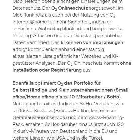
Mobiltelefon oder die richtigen Einstellungen beim
Datenschutz. Der
O
Onlineschutz
sorgt sowohl im
2
Mobilfunknetz als auch bei der Nutzung von O
2
Internet@home für mehr Sicherheit, indem er
schädliche Webseiten blockiert und beispielsweise
Phishing-Attacken und den Diebstahl persönlicher
Daten verhindert. Das
Erkennen von Bedrohungen
erfolgt kontinuierlich anhand einer ständig
aktualisierten Liste gefährlicher Websites und KI-
gestützter Analysen. Der O
Onlineschutz kommt
ohne
2
Installation oder Registrierung
aus.
Ebenfalls optimiert O
das Portfolio für
2
Selbstständige und Kleinunternehmer:innen (Small
office/Home office bis zu 10 Mitarbeiter / SoHo)
.
Neben der bereits inkludierten SoHo-Vorteilen, wie
exklusive Services (Express Hotline, kostenlosen
Geräteaustauschservice) und dem Swiss-Roaming-
Pack, erhalten SoHos darüber hinaus jetzt auch 120
Inklusiv-Minuten von Deutschland in die EU und
weitere Länder, wie USA und in die Türkei.