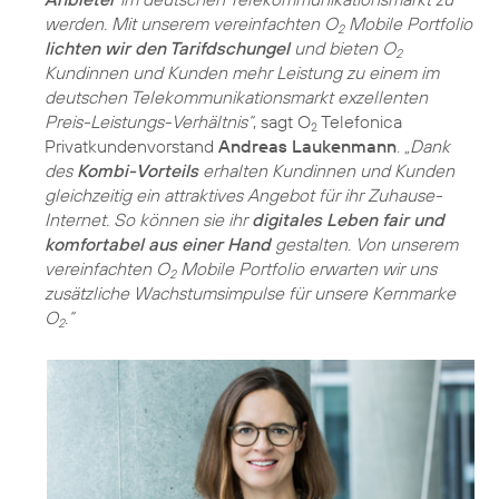
werden. Mit unserem vereinfachten O
Mobile Portfolio
2
lichten wir den Tarifdschungel
und bieten O
2
Kundinnen und Kunden mehr Leistung zu einem im
deutschen Telekommunikationsmarkt exzellenten
Preis-Leistungs-Verhältnis“
, sagt O
Telefonica
2
Privatkundenvorstand
Andreas Laukenmann
.
„Dank
des
Kombi-Vorteils
erhalten Kundinnen und Kunden
gleichzeitig ein attraktives Angebot für ihr Zuhause-
Internet. So können sie ihr
digitales Leben fair und
komfortabel aus einer Hand
gestalten. Von unserem
vereinfachten O
Mobile Portfolio erwarten wir uns
2
zusätzliche Wachstumsimpulse für unsere Kernmarke
O
.“
2