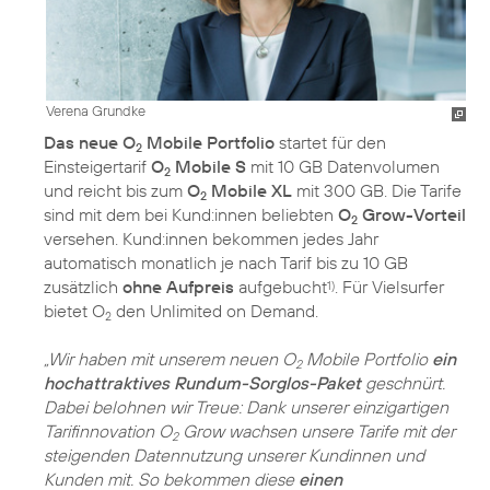
Verena Grundke
Das neue O
Mobile Portfolio
startet für den
2
Einsteigertarif
O
Mobile S
mit 10 GB Datenvolumen
2
und reicht bis zum
O
Mobile XL
mit 300 GB. Die Tarife
2
sind mit dem bei Kund:innen beliebten
O
Grow-Vorteil
2
versehen. Kund:innen bekommen jedes Jahr
automatisch monatlich je nach Tarif bis zu 10 GB
zusätzlich
ohne Aufpreis
aufgebucht
. Für Vielsurfer
1)
bietet O
den Unlimited on Demand.
2
„Wir haben mit unserem neuen O
Mobile Portfolio
ein
2
hochattraktives Rundum-Sorglos-Paket
geschnürt.
Dabei belohnen wir Treue: Dank unserer einzigartigen
Tarifinnovation O
Grow wachsen unsere Tarife mit der
2
steigenden Datennutzung unserer Kundinnen und
Kunden mit. So bekommen diese
einen