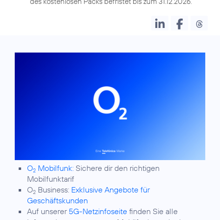
des kostenlosen Packs befristet bis zum 31.12.2026.
O
Mobilfunk:
Sichere dir den richtigen
2
Mobilfunktarif
O
Business:
Exklusive Angebote für
2
Geschäftskunden
Auf unserer
5G-Netzinfoseite
finden Sie alle