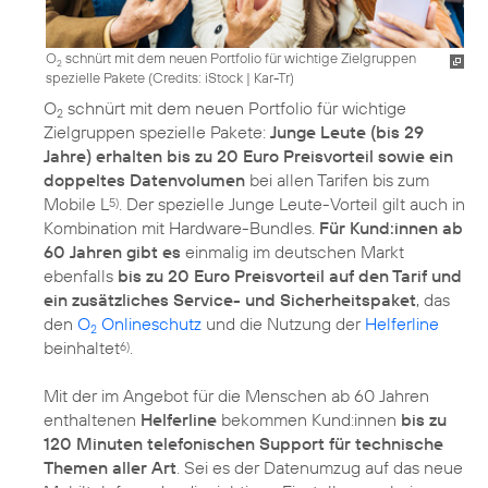
O
schnürt mit dem neuen Portfolio für wichtige Zielgruppen
2
spezielle Pakete (
Credits: iStock | Kar-Tr
)
O
schnürt mit dem neuen Portfolio für wichtige
2
Zielgruppen spezielle Pakete:
Junge Leute (bis 29
Jahre) erhalten bis zu 20 Euro Preisvorteil sowie ein
doppeltes Datenvolumen
bei allen Tarifen bis zum
Mobile L
. Der spezielle Junge Leute-Vorteil gilt auch in
5)
Kombination mit Hardware-Bundles.
Für Kund:innen ab
60 Jahren gibt es
einmalig im deutschen Markt
ebenfalls
bis zu 20 Euro Preisvorteil auf den Tarif und
ein zusätzliches Service- und Sicherheitspaket
, das
den
O
Onlineschutz
und die Nutzung der
Helferline
2
beinhaltet
.
6)
Mit der im Angebot für die Menschen ab 60 Jahren
enthaltenen
Helferline
bekommen Kund:innen
bis zu
120 Minuten telefonischen Support für technische
Themen aller Art
. Sei es der Datenumzug auf das neue