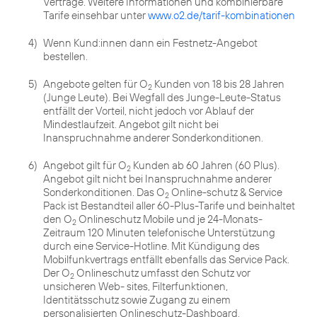
Verträge. Weitere Informationen und kombinierbare
Tarife einsehbar unter
www.o2.de/tarif-kombinationen
4)
Wenn Kund:innen dann ein Festnetz-Angebot
bestellen.
5)
Angebote gelten für O
Kunden von 18 bis 28 Jahren
2
(Junge Leute). Bei Wegfall des Junge-Leute-Status
entfällt der Vorteil, nicht jedoch vor Ablauf der
Mindestlaufzeit. Angebot gilt nicht bei
Inanspruchnahme anderer Sonderkonditionen.
6)
Angebot gilt für O
Kunden ab 60 Jahren (60 Plus).
2
Angebot gilt nicht bei Inanspruchnahme anderer
Sonderkonditionen. Das O
Online-schutz & Service
2
Pack ist Bestandteil aller 60-Plus-Tarife und beinhaltet
den O
Onlineschutz Mobile und je 24-Monats-
2
Zeitraum 120 Minuten telefonische Unterstützung
durch eine Service-Hotline. Mit Kündigung des
Mobilfunkvertrags entfällt ebenfalls das Service Pack.
Der O
Onlineschutz umfasst den Schutz vor
2
unsicheren Web- sites, Filterfunktionen,
Identitätsschutz sowie Zugang zu einem
personalisierten Onlineschutz-Dashboard.