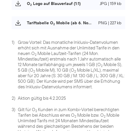
O
Logo auf Blauverlauf (1:1)
JPG | 159 kb
2
Tariftabelle O
Mobile (ab 6. November 2024)
PNG | 227 kb
2
1)
Grow Vorteil: Das monatliche Inklusiv-Datenvolumen
erhöht sich mit Ausnahme der Unlimited Tarife in den
neuen O
Mobile Laufzeit-Tarifen (24 Mon.
2
Mindestlaufzeit) erstmals nach 1 Jahr automatisch alle
12 Monate tarifabhängig um jeweils 1 GB (O
Mobile S),
2
5 GB (O
Mobile M), 10 GB (O
Mobile L/XL), maximal
2
2
aber für 20 Jahre (S: 30 GB / M: 130 GB / L: 300 GB / XL:
500 GB). Der Kunde wird per SMS über die Erhöhung
des Inklusiv-Datenvolumens informiert.
2)
Aktion gültig bis 4.2.2025
3)
Gilt für O
Kunden in zum Kombi-Vorteil berechtigten
2
Tarifen bei Abschluss eines O
Mobile bzw. O
Mobile
2
2
Unlimited Tarifs mit 24 Monaten Mindestlaufzeit
während des gleichzeitigen Bestehens der beiden